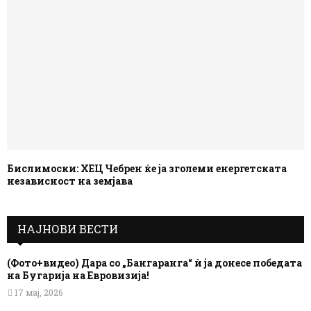
Бислимоски: ХЕЦ Чебрен ќе ја зголеми енергетската
независност на земјава
НАЈНОВИ ВЕСТИ
(Фото+видео) Дара со „Бангаранга“ ѝ ја донесе победата
на Бугарија на Евровизија!
17 мај, 2026