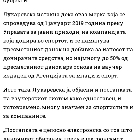
субјекти.
Лукаревска истакна дека оваа мерка која се
спроведува од 1 јануари 2019 година преку
Управата за јавни приходи, на компанијата
која донира во спортот, и се намалува
пресметаниот данок на добивка за износот на
донираните средства, но најмногу до 50% од
пресметаниот данок врз основа на ваучер
издаден од Агенцијата за млади и спорт.
Исто така, Лукаревска ја објасни и постапката
на ваучерскиот систем како едноставен, и
истовремено, многу значаен за спортистите и
за компаниите.
„Постапката е целосно електронска со тоа што
даночниот обврзник преку електронскиот