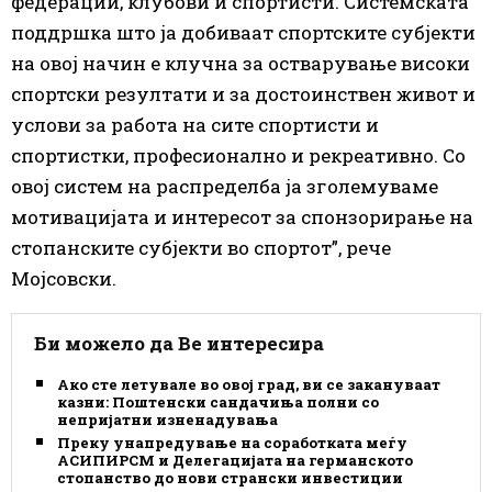
федерации, клубови и спортисти. Системската
поддршка што ја добиваат спортските субјекти
на овој начин е клучна за остварување високи
спортски резултати и за достоинствен живот и
услови за работа на сите спортисти и
спортистки, професионално и рекреативно. Со
овој систем на распределба ја зголемуваме
мотивацијата и интересот за спонзорирање на
стопанските субјекти во спортот”, рече
Мојсовски.
Би можело да Ве интересира
Ако сте летувале во овој град, ви се закануваат
казни: Поштенски сандачиња полни со
непријатни изненадувања
Преку унапредување на соработката меѓу
АСИПИРСМ и Делегацијата на германското
стопанство до нови странски инвестиции