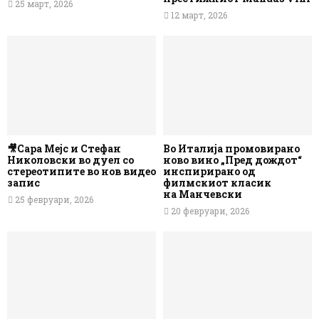
25 март, 2026
12 март, 2026
🎥Сара Мејс и Стефан
Во Италија промовирано
Николовски во дуел со
ново вино „Пред дождот“
стереотипите во нов видео
инспирирано од
запис
филмскиот класик
на Манчевски
25 февруари, 2026
20 февруари, 2026