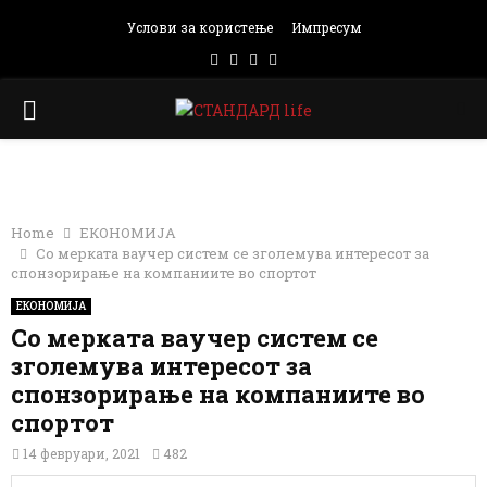
Услови за користење
Импресум
Facebook
Instagram
Email
Rss
PRIMARY
MENU
Home
ЕКОНОМИЈА
Со мерката ваучер систем се зголемува интересот за
спонзорирање на компаниите во спортот
ЕКОНОМИЈА
Со мерката ваучер систем се
зголемува интересот за
спонзорирање на компаниите во
спортот
14 февруари, 2021
482