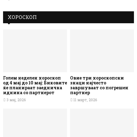
ХОРОСКОП
Голем неделен хороскоп
Овие три хороскопски
од 4 мај до 10 мај: Биковите
знаци најчесто
ќе планираат заедничка
завршуваат со погрешен
иднина со партнерот
партнер
3 мај, 2026
11 март, 2026