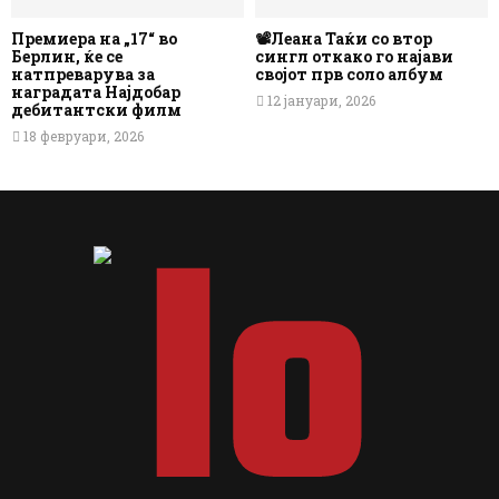
Премиера на „17“ во
📽️Леана Таќи со втор
Берлин, ќе се
сингл откако го најави
натпреварува за
својот прв соло албум
наградата Најдобар
12 јануари, 2026
дебитантски филм
18 февруари, 2026