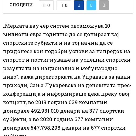
СПОДЕЛИ
0
0
„Мерката ваучер систем овозможува 10
милиони евра годишно да се донираат кај
спортските субјекти и на тој начин да се
придонесе кон подобри услови за напредок на
спортот и постигнување на успешни спортски
резултати на национално и меѓународно
ниво”, кажа директорката на Управата за јавни
приходи, Сања Лукаревска на денешната прес-
конференција и информираше дека преку овој
концепт, во 2019 година 639 компании
донирале 492.931.010 денари на 377 спортски
субјекти, а во 2020 година 677 компании
донирале 547.798.298 денари на 677 спортски