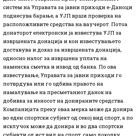
систем на Управата за јавни приходи е-Даноци
поднесува барање, а УЈП врши проверка на
расположливите средства на ваучерот. Потоа
донаторот електронски ја известува УЈП за
извршената донација и кон известувањето
доставува и доказ за извршената донација,
односно налог за извршена уплата на
наменска сметка и извод од банка. По ова
известување, Управата за јавни приходи го
потврдува или го одбива правото на
намалување на пресметаниот данок на
добивка за износот на донираните средства.
Компанијата преку оваа мерка може да донира
во еден спортски субјект од секој вид спорт, а по
исклучок може да донира и во два спортски
субјекти од ист вид на спорт, само доколку