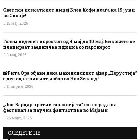
Светски познатниот диџеј Блек Кофи доаѓа на 19 јуни
во Скопје!
15 мај, 2026
Голем неделен хороскоп од 4 мај до 10 мај: Биковите ќе
планираат заедничка иднина со партнерот
3 мај, 2026
📸Рита Ора објави дека македонскиот ајвар „Перустија“
е дел од нејзиниот избор во Нов Зеланд!
11 април, 2026
„Јон Вардар против галаксијата” со награда на
фестивал за научна фантастика во Мајами
26 март, 2026
СЛЕДЕТЕ НЕ