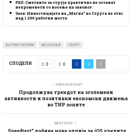
РКЕ: Сметките за струја практично ќе останат
непроменети со носење на законот
Заев: Инвестицијата на „Магна” во Струга ќе отвори
над 1.200 работни места
ВАУЧЕР СИСТЕМ
МОЈСОСКИ
СПОРТ
СПОДЕЛИ
0
0
PREVIOUS POST
Продолжува трендот на зголемени
активности и позитивни економски движења
во ТИР зоните
NEXT POST
„Speedtest“ добива нова опција за iOS уредите