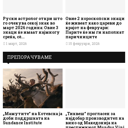
Руски астролог откри што
Овие 2 хороскопски знаци
го очекува секој знак во
ќе живеат како цареви до
март 2026 година: Овие 3
крајот на февруари:
знаци ќе имаат најмногу
Парите ќе им ги наполнат
среќа, сè...
паричниците
1 март, 2026
15 февруари, 2026
ПРЕПОРАЧУВАМЕ
„Мамутите“ на Котевска ја
„Тиквеш“ прогласен за
доби поддршката на
најдобар производител на
Sundance Institute
вино од Македонија на
престижниот Mundus Vini