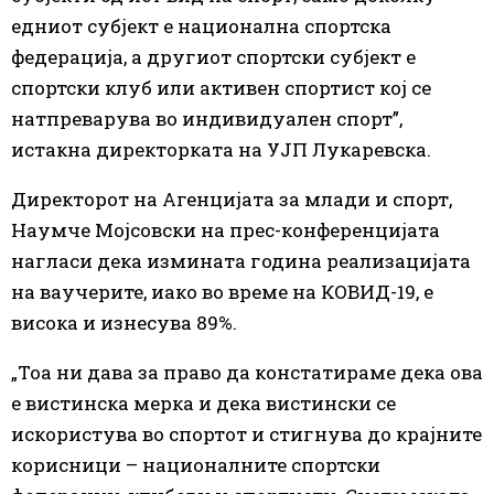
едниот субјект е националнa спортскa
федерациja, a другиот спортски субјект е
спортски клуб или активен спортист кој се
натпреварува во индивидуален спорт”,
истакна директорката на УЈП Лукаревска.
Директорот на Агенцијата за млади и спорт,
Наумче Мојсовски на прес-конференцијата
нагласи дека измината година реализацијата
на ваучерите, иако во време на КОВИД-19, е
висока и изнесува 89%.
„Тоа ни дава за право да констатираме дека ова
е вистинска мерка и дека вистински се
искористува во спортот и стигнува до крајните
корисници – националните спортски