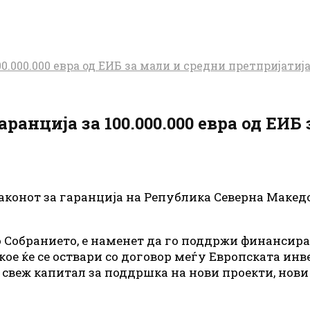
0.000.000 евра од ЕИБ за мали и средни претпријатиј
ранција за 100.000.000 евра од ЕИБ
законот за гаранција на Република Северна Макед
во Собранието, е наменет да го поддржи финансир
ое ќе се оствари со договор меѓу Европската инв
вра свеж капитал за поддршка на нови проекти, но