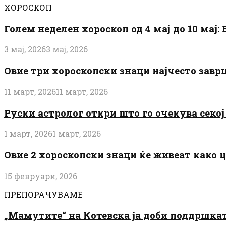
ХОРОСКОП
Голем неделен хороскоп од 4 мај до 10 мај
3 мај, 2026
3 мај, 2026
Овие три хороскопски знаци најчесто завр
11 март, 2026
11 март, 2026
Руски астролог откри што го очекува секој 
1 март, 2026
1 март, 2026
Овие 2 хороскопски знаци ќе живеат како 
15 февруари, 2026
ПРЕПОРАЧУВАМЕ
„Мамутите“ на Котевска ја доби поддршката