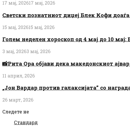
17 мај, 2026
17 мај, 2026
Светски познатниот диџеј Блек Кофи доаѓа н
15 мај, 2026
15 мај, 2026
Голем неделен хороскоп од 4 мај до 10 мај
3 мај, 2026
3 мај, 2026
📸Рита Ора објави дека македонскиот ајвар 
11 април, 2026
„Јон Вардар против галаксијата” со награ
26 март, 2026
Следете не
Стандард