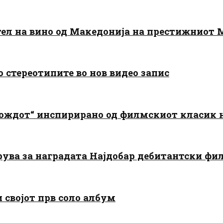
тел на вино од Македонија на престижниот 
о стереотипите во нов видео запис
дождот“ инспирирано од филмскиот класик
арува за наградата Најдобар дебитантски фи
и својот прв соло албум