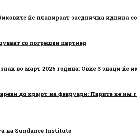
: Биковите ќе планираат заедничка иднина с
шуваат со погрешен партнер
знак во март 2026 година: Овие 3 знаци ќе им
цареви до крајот на февруари: Парите ќе им
 на Sundance Institute