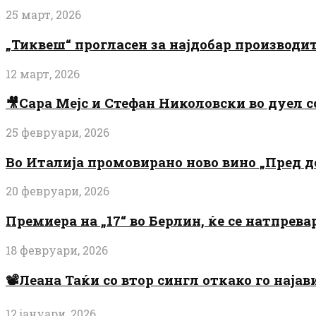
25 март, 2026
„Тиквеш“ прогласен за најдобар производи
12 март, 2026
🎥Сара Мејс и Стефан Николовски во дуел с
25 февруари, 2026
Во Италија промовирано ново вино „Пред 
20 февруари, 2026
Премиера на „17“ во Берлин, ќе се натпрев
18 февруари, 2026
📽️Леана Таќи со втор сингл откако го најав
12 јануари, 2026