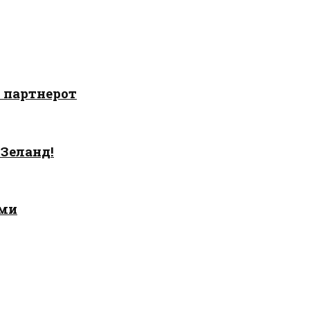
о партнерот
 Зеланд!
ами