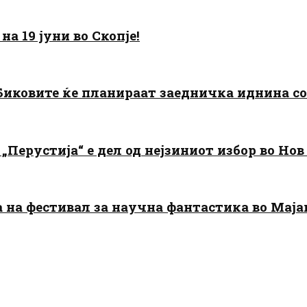
а 19 јуни во Скопје!
: Биковите ќе планираат заедничка иднина с
„Перустија“ е дел од нејзиниот избор во Нов
да на фестивал за научна фантастика во Мај