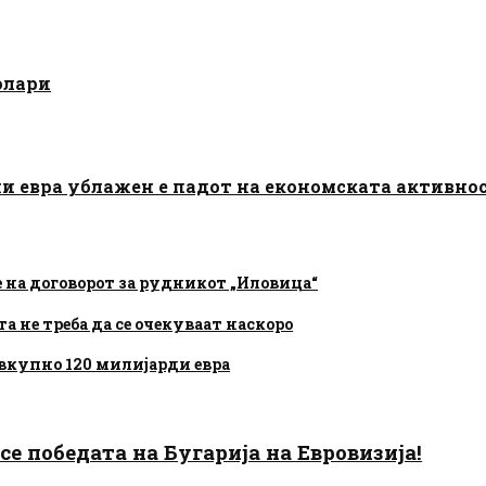
олари
и евра ублажен е падот на економската активно
на договорот за рудникот „Иловица“
а не треба да се очекуваат наскоро
н вкупно 120 милијарди евра
есе победата на Бугарија на Евровизија!