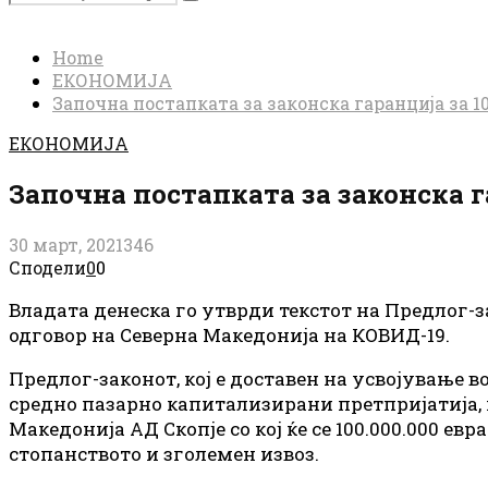
Search
for:
Home
ЕКОНОМИЈА
Започна постапката за законска гаранција за 10
ЕКОНОМИЈА
Започна постапката за законска га
30 март, 2021
346
Сподели
0
0
Владата денеска го утврди текстот на Предлог-
одговор на Северна Македонија на КОВИД-19.
Предлог-законот, кој е доставен на усвојување 
средно пазарно капитализирани претпријатија, к
Македонија АД Скопје со кој ќе се 100.000.000 е
стопанството и зголемен извоз.