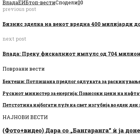
Влада
ЕИБ
топ-вести
Сподели
0
0
previous post
Бизнис зделка на векот вредна 400 милијарди д
next post
Влада: Преку фискалниот импулс од 704 милион
Поврзани вести
Бектеши: Потпишана предлог одлуката за раскинување 
Рускиот министер за енергија: Повисоки цени на нафтат
Петстотина најбогати луѓе на свет изгубија во еден де
НАЈНОВИ ВЕСТИ
(Фото+видео) Дара со „Бангаранга“ ѝ ја дон