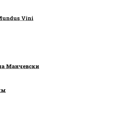
Mundus Vini
 на Манчевски
лм