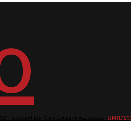
023 - standard.mk. Сите права се задржани. |
ИМПРЕС