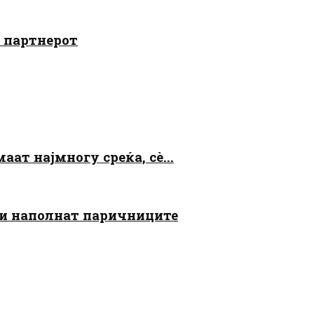
о партнерот
аат најмногу среќа, сè...
 ги наполнат паричниците