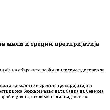
а
 за мали и средни претпријатија
онија на обврските по Финансискиот договор за
ањето на малите и средни претпријатија и
естициона банка и Развојната банка на Северна
ви вработувања, зголемена ликвидност на