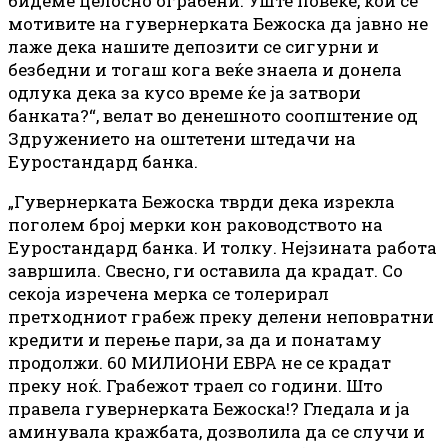
бидеме целосно ограбени. Уште повеќе, кои се
мотивите на гувернерката Бежоска да јавно не
лаже дека нашите депозити се сигурни и
безбедни и тогаш кога веќе знаела и донела
одлука дека за кусо време ќе ја затвори
банката?“, велат во денешното соопштение од
Здружението на оштетени штедачи на
Еуростандард банка.
„Гувернерката Бежоска тврди дека изрекла
поголем број мерки кон раководството на
Еуростандард банка. И толку. Нејзината работа
завршила. Свесно, ги оставила да крадат. Со
секоја изречена мерка се толерирал
претходниот грабеж преку делени неповратни
кредити и перење пари, за да и понатаму
продолжи. 60 МИЛИОНИ ЕВРА не се крадат
преку ноќ. Грабежот траел со години. Што
правела гувернерката Бежоска!? Гледала и ја
аминувала кражбата, дозволила да се случи и