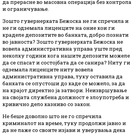
да прерасне во масовна операција без контрола
и ограничување.
Зошто гувернерката Бежоска не ги спречила и
не ги одземала лиценците на оние кои ги
краделе депозитите во банката, добро познати
во јавноста? Зошто гувернерката Бежоска не
вовела административна управа уште пред
неколку години кога нашите депозити можеле
да се спасат и состојбата да се санира? Ниту ги
одземала лиценците ниту вовела
административна управа, туку оставила да
банката се опустоши до каде се можело, за да
на крајот директно ја затвори. Неизвршување
на својата службена должност е злоупотреба и
кривично дело казниво со закон.
Не беше доволно што не го спречила
криминалот на време, туку продолжи јавно и
да не лаже со своите изјави и уверувања дека