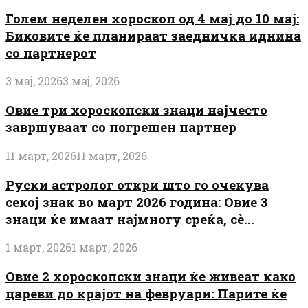
Голем неделен хороскоп од 4 мај до 10 мај:
Биковите ќе планираат заедничка иднина
со партнерот
3 мај, 2026
3 мај, 2026
Овие три хороскопски знаци најчесто
завршуваат со погрешен партнер
11 март, 2026
11 март, 2026
Руски астролог откри што го очекува
секој знак во март 2026 година: Овие 3
знаци ќе имаат најмногу среќа, сè...
1 март, 2026
1 март, 2026
Овие 2 хороскопски знаци ќе живеат како
цареви до крајот на февруари: Парите ќе