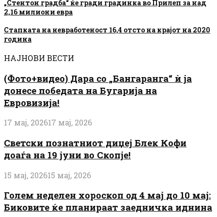
„Стентон градба“ ќе гради градинка во Прилеп за над
2,16 милиони евра
Стапката на невработеност 16,4 отсто на крајот на 2020
година
НАЈНОВИ ВЕСТИ
(Фото+видео) Дара со „Бангаранга“ ѝ ја
донесе победата на Бугарија на
Евровизија!
17 мај, 2026
17 мај, 2026
Светски познатниот диџеј Блек Кофи
доаѓа на 19 јуни во Скопје!
15 мај, 2026
15 мај, 2026
Голем неделен хороскоп од 4 мај до 10 мај:
Биковите ќе планираат заедничка иднина