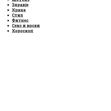
Здравје
Храна
Стил
Фитнес
Секс и врски
Хороскоп