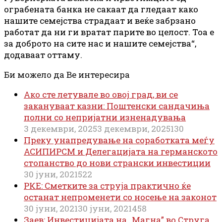
ограбената банка не сакаат да гледаат како
нашите семејства страдаат и веќе забрзано
работат да ни ги вратат парите во целост. Тоа е
за доброто на сите нас и нашите семејства“,
додаваат оттаму.
Би можело да Ве интересира
Ако сте летувале во овој град, ви се
закануваат казни: Поштенски сандачиња
полни со непријатни изненадувања
3 декември, 2025
3 декември, 2025
130
Преку унапредување на соработката меѓу
АСИПИРСМ и Делегацијата на германското
стопанство до нови странски инвестиции
30 јуни, 2021
522
РКЕ: Сметките за струја практично ќе
останат непроменети со носење на законот
30 јуни, 2021
30 јуни, 2021
458
Заев: Инвестицијата на „Магна” во Струга