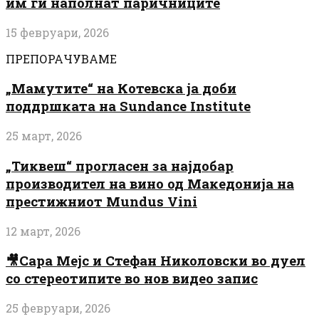
им ги наполнат паричниците
15 февруари, 2026
ПРЕПОРАЧУВАМЕ
„Мамутите“ на Котевска ја доби
поддршката на Sundance Institute
25 март, 2026
„Тиквеш“ прогласен за најдобар
производител на вино од Македонија на
престижниот Mundus Vini
12 март, 2026
🎥Сара Мејс и Стефан Николовски во дуел
со стереотипите во нов видео запис
25 февруари, 2026