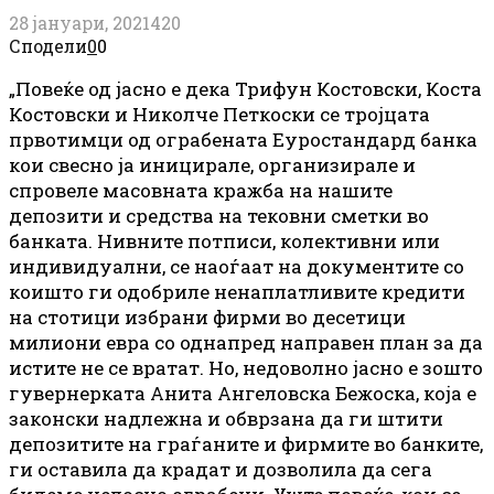
28 јануари, 2021
420
Сподели
0
0
„Повеќе од јасно е дека Трифун Костовски, Коста
Костовски и Николче Петкоски се тројцата
првотимци од ограбената Еуростандард банка
кои свесно ја иницирале, организирале и
спровеле масовната кражба на нашите
депозити и средства на тековни сметки во
банката. Нивните потписи, колективни или
индивидуални, се наоѓаат на документите со
коишто ги одобриле ненаплатливите кредити
на стотици избрани фирми во десетици
милиони евра со однапред направен план за да
истите не се вратат. Но, недоволно јасно е зошто
гувернерката Анита Ангеловска Бежоска, која е
законски надлежна и обврзана да ги штити
депозитите на граѓаните и фирмите во банките,
ги оставила да крадат и дозволила да сега