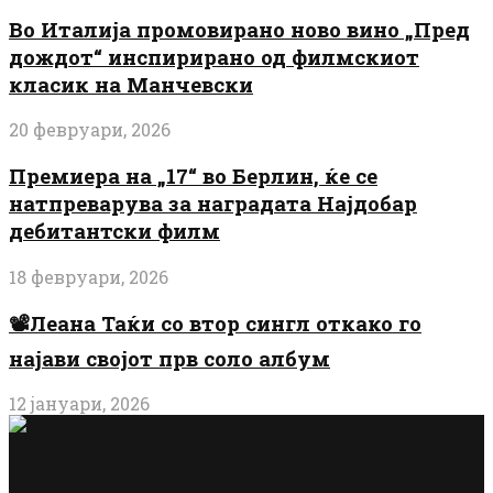
Во Италија промовирано ново вино „Пред
дождот“ инспирирано од филмскиот
класик на Манчевски
20 февруари, 2026
Премиера на „17“ во Берлин, ќе се
натпреварува за наградата Најдобар
дебитантски филм
18 февруари, 2026
📽️Леана Таќи со втор сингл откако го
најави својот прв соло албум
12 јануари, 2026