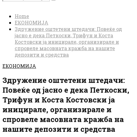
Search
for:
Home
ЕКОНОМИЈА
Здружение оштетени штедачи: Повеќе од
јасно е дека Петкоски, Трифун и Коста
Костовски ја иницирале, организирале и
спровеле масовната кражба на нашите
депозити и средства
ЕКОНОМИЈА
Здружение оштетени штедачи:
Повеќе од јасно е дека Петкоски,
Трифун и Коста Костовски ја
иницирале, организирале и
спровеле масовната кражба на
нашите депозити и средства