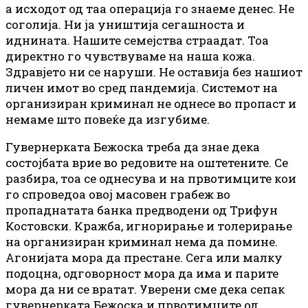
а исходот од таа операција го знаеме денес. Не
соголија. Ни ја уништија сегашноста и
иднината. Нашите семејства страадат. Тоа
директно го чувствуваме на наша кожа.
Здравјето ни се наруши. Не оставија без нашиот
личен имот во сред пандемија. Системот на
организиран криминал не однесе во пропаст и
немаме што повеќе да изгубиме.
Гувернерката Бежоска треба да знае дека
состојбата врие во редовите на оштетените. Се
разбира, тоа се однесува и на првотимците кои
го спроведоа овој масовен грабеж во
пропаднатата банка предводени од Трифун
Костовски. Кражба, игнорирање и толерирање
на организиран криминал нема да помине.
Агонијата мора да престане. Сега или малку
подоцна, одговорност мора да има и парите
мора да ни се вратат. Уверени сме дека сепак
гувернерката Бежоска и првотимците од