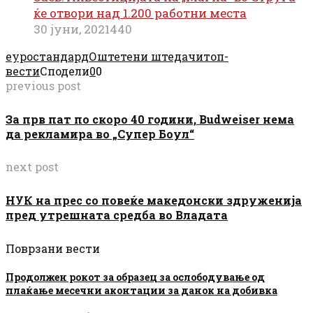
ќе отвори над 1.200 работни места
30 јуни, 2021
440
еуростандард
Оштетени штедачи
топ-
вести
Сподели
0
0
previous post
За прв пат по скоро 40 години, Budweiser нема
да рекламира во „Супер Боул“
next post
НУК на прес со повеќе македонски здруженија
пред утрешната средба во Владата
Поврзани вести
Продолжен рокот за образец за ослободување од
плаќање месечни аконтации за данок на добивка