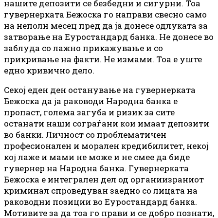
нашите депозити се безбедни и сигурни. Тоа
гувернерката Бежоска го направи свесно само
на неполн месец пред да ја донесе одлуката за
затворање на Еуростандард банка. Не донесе во
заблуда со лажно прикажување и со
прикривање на факти. Не измами. Тоа е уште
едно кривично дело.
Секој еден ден останување на гувернерката
Бежоска да ја раководи Народна банка е
пропаст, голема загуба и ризик за сите
останати наши сограѓани кои имаат депозити
во банки. Личност со проблематичен
професионален и морален кредибилитет, некој
кој лаже и мами не може и не смее да биде
гувернер на Народна банка. Гувернерката
Бежоска е интегрален дел од органиизраниот
криминал спроведуван заедно со лицата на
раководни позиции во Еуростандард банка.
Мотивите за да тоа го прави и се добро познати,