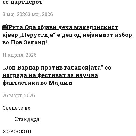
со партнерот
3 мај, 2026
3 мај, 2026
📸Рита Ора објави дека македонскиот
ајвар „Перустија“ е дел од нејзиниот избор
во Нов Зеланд!
11 април, 2026
„Јон Вардар против галаксијата” со
награда на фестивал за научна
фантастика во Мајами
26 март, 2026
Следете не
Стандард
ХОРОСКОП