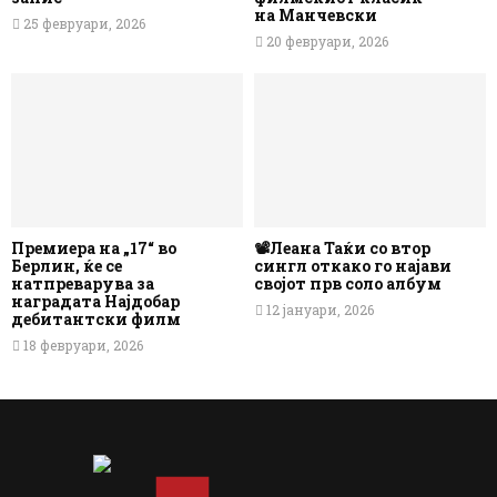
на Манчевски
25 февруари, 2026
20 февруари, 2026
Премиера на „17“ во
📽️Леана Таќи со втор
Берлин, ќе се
сингл откако го најави
натпреварува за
својот прв соло албум
наградата Најдобар
12 јануари, 2026
дебитантски филм
18 февруари, 2026