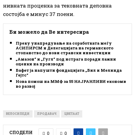
нивната проценка за тековната деловна
состојба е минус 37 поени.
Би можело да Ве интересира
Преку унапредување на соработката меѓу
АСИПИРСМ и Делегацијата на германското
стопанство до нови странски инвестиции
„Амазон“ и „Гугл“ под истрага поради лажни
оценки на производи
Бафет ја напушти фондацијата „Бил и Мелинда
Гејтс“
Нова помош на ММФ за 55 НАЈРАНЛИВИ економии
во развој
ВЕЛОСИПЕДИ
ПРОДАВАЧ
ЦВЕТААТ
СПОДЕЛИ
0
0