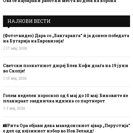
Ова се најбарани работни места во доба на корона
НАЈНОВИ ВЕСТИ
(Фото+видео) Дара со „Бангаранга“ ѝ ја донесе победата
на Бугарија на Евровизија!
17 мај, 2026
Светски познатниот диџеј Блек Кофи доаѓа на 19 јуни
во Скопје!
15 мај, 2026
Голем неделен хороскоп од 4 мај до 10 мај: Биковите ќе
планираат заедничка иднина со партнерот
3 мај, 2026
📸Рита Ора објави дека македонскиот ајвар „Перустија“
е дел од нејзиниот избор во Нов Зеланд!