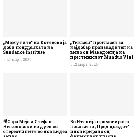
„Мамутите“ на Котевска ја
„Тиквеш“ прогласен за
доби поддршката на
најдобар производител на
Sundance Institute
вино од Македонија на
престижниот Mundus Vini
25 март, 2026
12 март, 2026
🎥Сара Мејс и Стефан
Во Италија промовирано
Николовски во дуел со
ново вино „Пред дождот“
стереотипите во нов видео
инспирирано од
запис
филмскиот класик