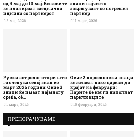
од 4 мај до 10 мај: Биковите
знаци најчесто
ќе планираат заедничка
завршуваат со погрешен
иднина со партнерот
партнер
3 мај, 2026
11 март, 2026
Руски астролог откри што
Овие 2 хороскопски знаци
го очекува секој знак во
ќе живеат како цареви до
март 2026 година: Овие 3
крајот на февруари:
знаци ќе имаат најмногу
Парите ќе им ги наполнат
среќа, сè...
паричниците
1 март, 2026
15 февруари, 2026
ПРЕПОРАЧУВАМЕ