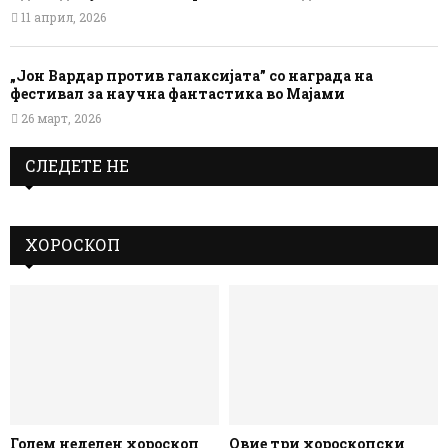
11 април, 2026
„Јон Вардар против галаксијата” со награда на
фестивал за научна фантастика во Мајами
26 март, 2026
СЛЕДЕТЕ НЕ
ХОРОСКОП
Голем неделен хороскоп
Овие три хороскопски