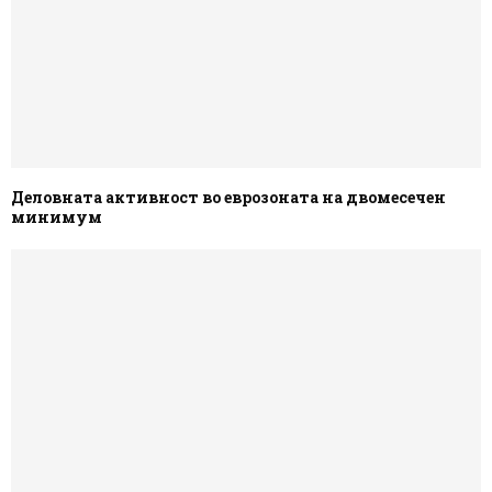
Деловната активност во еврозоната на двомесечен
минимум