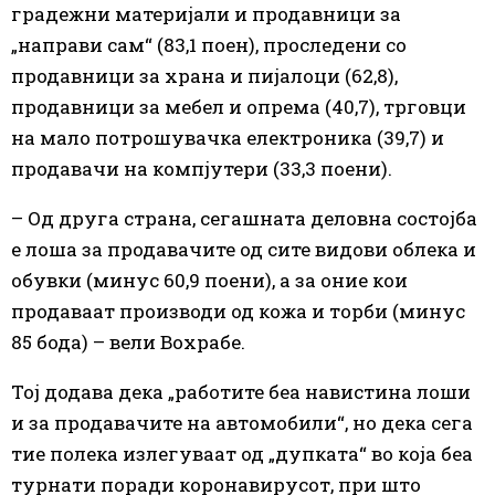
градежни материјали и продавници за
„направи сам“ (83,1 поен), проследени со
продавници за храна и пијалоци (62,8),
продавници за мебел и опрема (40,7), трговци
на мало потрошувачка електроника (39,7) и
продавачи на компјутери (33,3 поени).
– Од друга страна, сегашната деловна состојба
е лоша за продавачите од сите видови облека и
обувки (минус 60,9 поени), а за оние кои
продаваат производи од кожа и торби (минус
85 бода) – вели Вохрабе.
Тој додава дека „работите беа навистина лоши
и за продавачите на автомобили“, но дека сега
тие полека излегуваат од „дупката“ во која беа
турнати поради коронавирусот, при што