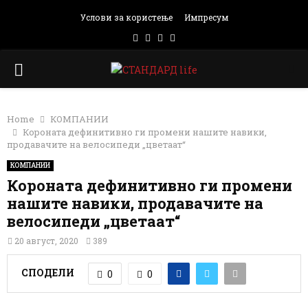
Услови за користење
Импресум
Facebook
Instagram
Email
Rss
PRIMARY
MENU
Home
КОМПАНИИ
Короната дефинитивно ги промени нашите навики,
продавачите на велосипеди „цветаат“
КОМПАНИИ
Короната дефинитивно ги промени
нашите навики, продавачите на
велосипеди „цветаат“
20 август, 2020
389
СПОДЕЛИ
0
0