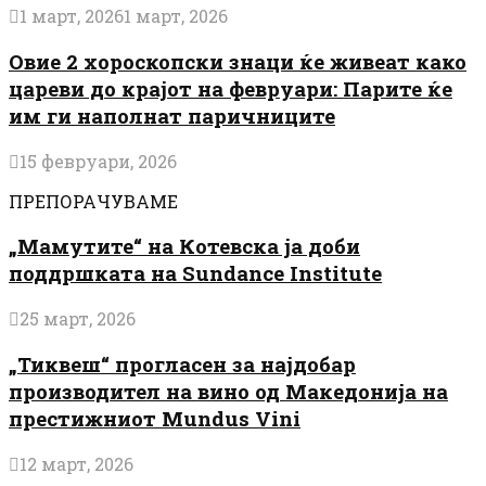
1 март, 2026
1 март, 2026
Овие 2 хороскопски знаци ќе живеат како
цареви до крајот на февруари: Парите ќе
им ги наполнат паричниците
15 февруари, 2026
ПРЕПОРАЧУВАМЕ
„Мамутите“ на Котевска ја доби
поддршката на Sundance Institute
25 март, 2026
„Тиквеш“ прогласен за најдобар
производител на вино од Македонија на
престижниот Mundus Vini
12 март, 2026