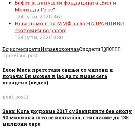
Бафет ја напушти фондацијата „Бил и
Мелинда Гејтс“
24 јуни, 2021
461
Нова помош на ММФ за 55 НАЈРАНЛИВИ
економии во развој
24 јуни, 2021
480
Бојкот
емирати
Израел
окончаа
Сподели
0
0
previous post
Елон Маск претстави свињи со чипови и
порача: Би можел и јас да го имам сега
вградено (видео)
next post
Заев: Кога дојдовме 2017 субвенциите беа околу
90 милиони што се исплаќаа, стигнавме до 135
милиони евра