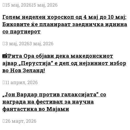
15 мај, 2026
15 мај, 2026
Голем неделен хороскоп од 4 мај до 10 мај:
Биковите ќе планираат заедничка иднина
со партнерот
3 мај, 2026
3 мај, 2026
📸Рита Ора објави дека македонскиот
ајвар „Перустија“ е дел од нејзиниот избор
во Нов Зеланд!
11 април, 2026
„Јон Вардар против галаксијата” со
награда на фестивал за научна
фантастика во Мајами
26 март, 2026