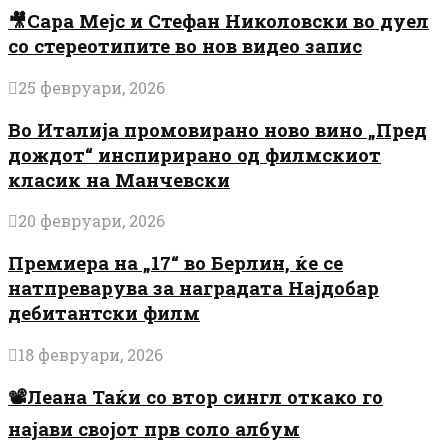
🎥Сара Мејс и Стефан Николовски во дуел
со стереотипите во нов видео запис
25 февруари, 2026
Во Италија промовирано ново вино „Пред
дождот“ инспирирано од филмскиот
класик на Манчевски
20 февруари, 2026
Премиера на „17“ во Берлин, ќе се
натпреварува за наградата Најдобар
дебитантски филм
18 февруари, 2026
📽️Леана Таќи со втор сингл откако го
најави својот прв соло албум