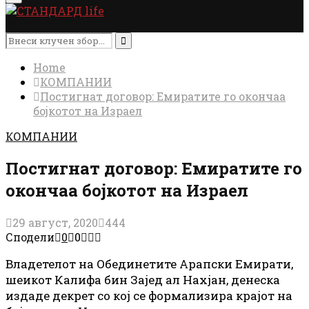
Menu
Search
for:
Search
Home
КОМПАНИИ
Постигнат договор: Емиратите го окончаа
бојкотот на Израел
КОМПАНИИ
Постигнат договор: Емиратите го
окончаа бојкотот на Израел
29 август, 2020
444
Сподели
0
0
Владетелот на Обединетите Арапски Емирати,
шеикот Калифa бин Зајед ал Нахјан, денеска
издаде декрет со кој се формализира крајот на