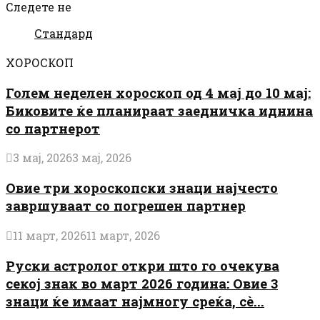
Следете не
Стандард
ХОРОСКОП
Голем неделен хороскоп од 4 мај до 10 мај:
Биковите ќе планираат заедничка иднина
со партнерот
3 мај, 2026
3 мај, 2026
Овие три хороскопски знаци најчесто
завршуваат со погрешен партнер
11 март, 2026
11 март, 2026
Руски астролог откри што го очекува
секој знак во март 2026 година: Овие 3
знаци ќе имаат најмногу среќа, сè...