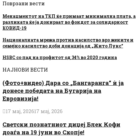
Поврзани вести
Менаџментот на ТКП ќе примаат минимална плата, a
разликата ќе ја донираат во фондот за солидарност
КОВИД-19
Националната мрежа против насилство врз жените и
семејно насилство доби донација од „Жито Лукс“
HSBC со пад на профитот од 34% во 2020 година
НАЈНОВИ ВЕСТИ
(Фото+видео) Дара со „Бангаранга“ ѝ ја
донесе победата на Бугарија на
Евровизија!
17 мај, 2026
17 мај, 2026
Светски познатниот диџеј Блек Кофи
доаѓа на 19 јуни во Скопје!