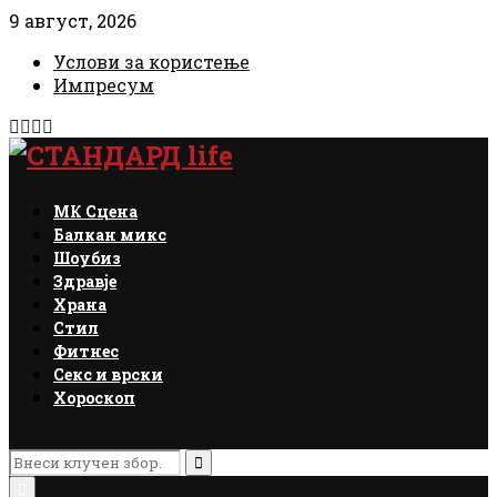
9 август, 2026
Услови за користење
Импресум
Facebook
Instagram
Email
Rss
МК Сцена
Балкан микс
Шоубиз
Здравје
Храна
Стил
Фитнес
Секс и врски
Хороскоп
Search
for:
Search
Primary