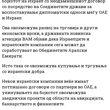
бојкотот на Израел со неодамнешниот договор
со посредство на Соединетите држави за
воспоставување дипломатски односи меѓу ОАЕ
и Израел.
Ова овозможува развој на трговија и други
економски врски, а државната новинска
агенција ВАМ објави дека Израелците и
израелските компании сега можат да
соработуваат во Обединетите Арапски
Емирати.
Исто така се овозможува купување и тргување
со израелски добра.
Некои израелски компании веќе имаат
потпишано договори со партнери во ОАЕ, а
укинувањето на бојкотот овозможува
заеднички проекти од областа на авијацијата,
банкарството и финансиите.