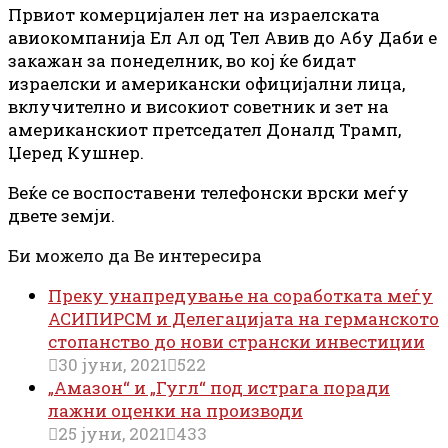
Првиот комерцијален лет на израелската
авиокомпанија Ел Ал од Тел Авив до Абу Даби е
закажан за понеделник, во кој ќе бидат
израелски и американски официјални лица,
вклучително и високиот советник и зет на
американскиот претседател Доналд Трамп,
Џеред Кушнер.
Веќе се воспоставени телефонски врски меѓу
двете земји.
Би можело да Ве интересира
Преку унапредување на соработката меѓу
АСИПИРСМ и Делегацијата на германското
стопанство до нови странски инвестиции
30 јуни, 2021
522
„Амазон“ и „Гугл“ под истрага поради
лажни оценки на производи
25 јуни, 2021
433