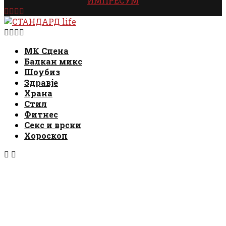
ИМПРЕСУМ
Facebook
Instagram
Email
Rss
Facebook
Instagram
Email
Rss
МК Сцена
Балкан микс
Шоубиз
Здравје
Храна
Стил
Фитнес
Секс и врски
Хороскоп