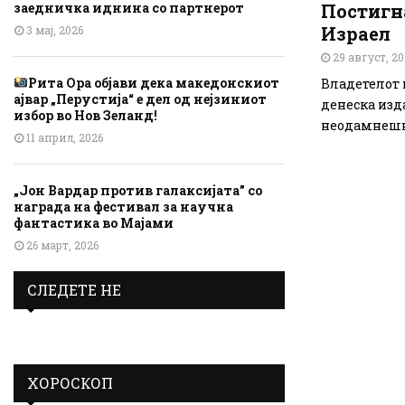
заедничка иднина со партнерот
Постигна
Израел
3 мај, 2026
29 август, 2
Рита Ора објави дека македонскиот
Владетелот 
ајвар „Перустија“ е дел од нејзиниот
денеска изда
избор во Нов Зеланд!
неодамнешни
11 април, 2026
„Јон Вардар против галаксијата” со
награда на фестивал за научна
фантастика во Мајами
26 март, 2026
СЛЕДЕТЕ НЕ
ХОРОСКОП