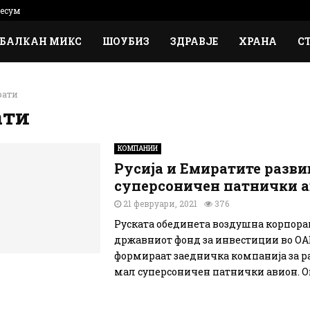
есум
БАЛКАН МИКС
ШОУБИЗ
ЗДРАВЈЕ
ХРАНА
С
рати
ати
КОМПАНИИ
Русија и Емиратите разви
суперсоничен патнички 
21 февруари, 2021
376
Руската обединета воздушна корпора
државниот фонд за инвестиции во ОА
формираат заедничка компанија за ра
мал суперсоничен патнички авион. Ов