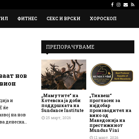
Facebook
Instagr
Emai
Rs
ТИЛ
ФИТНЕС
СЕКС И ВРСКИ
ХОРОСКОП
ПРЕПОРАЧУВАМЕ
ваат нов
авион
„Мамутите“ на
„Тиквеш“
Котевска ја доби
прогласен за
ција и
поддршката на
најдобар
Е ќе
Sundance Institute
производител на
звој на нов
вино од
25 март, 2026
Македонија на
а денеска...
престижниот
Mundus Vini
12 март, 2026