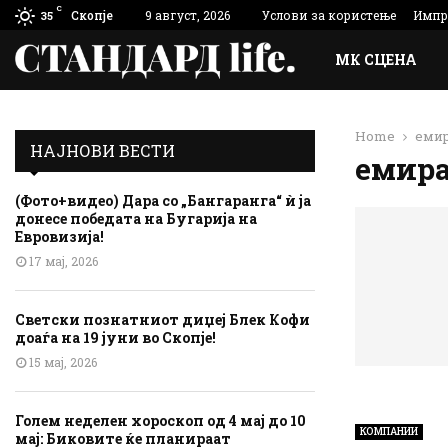
C
Скопје
9 август, 2026
Услови за користење
Импр
35
МК СЦЕНА
Home
еми
НАЈНОВИ ВЕСТИ
емир
(Фото+видео) Дара со „Бангаранга“ ѝ ја
донесе победата на Бугарија на
Евровизија!
17 мај, 2026
Светски познатниот диџеј Блек Кофи
доаѓа на 19 јуни во Скопје!
15 мај, 2026
Голем неделен хороскоп од 4 мај до 10
КОМПАНИИ
мај: Биковите ќе планираат