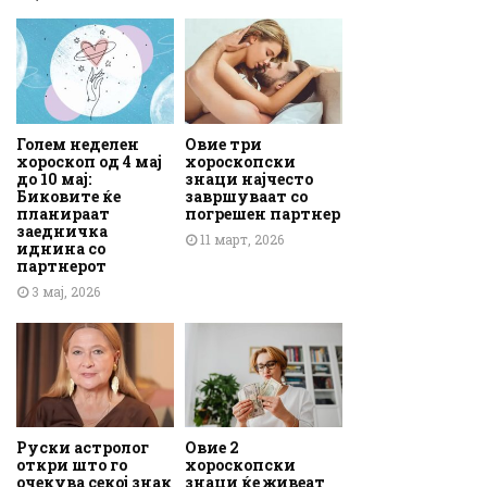
Голем неделен
Овие три
хороскоп од 4 мај
хороскопски
до 10 мај:
знаци најчесто
Биковите ќе
завршуваат со
планираат
погрешен партнер
заедничка
11 март, 2026
иднина со
партнерот
3 мај, 2026
Руски астролог
Овие 2
откри што го
хороскопски
очекува секој знак
знаци ќе живеат