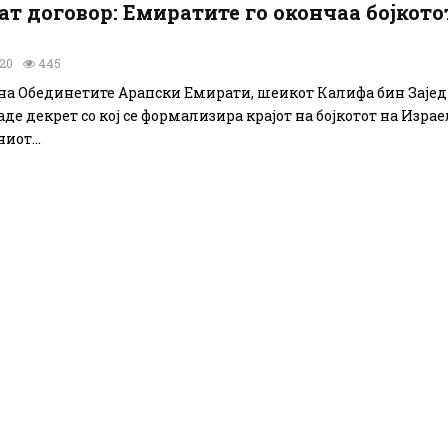
т договор: Емиратите го окончаа бојкото
020
445
на Обединетите Арапски Емирати, шеикот Калифa бин Зајед 
де декрет со кој се формализира крајот на бојкотот на Израе
от...