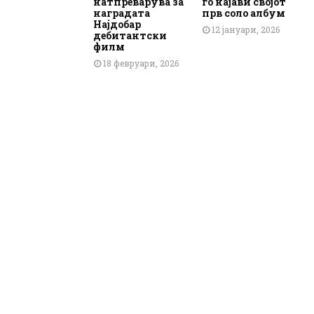
натпреварува за
го најави својот
наградата
прв соло албум
Најдобар
12 јануари, 2026
дебитантски
филм
18 февруари, 2026