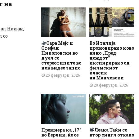
т на
ал Нахјан,
л со
Сара Мејс и
Во Италија
Стефан
промовирано ново
Николовски во
вино „Пред
дуел со
дождот“
стереотипите во
инспирирано од
нов видео запис
филмскиот
класик
25 февруари, 2026
на Манчевски
20 февруари, 2026
Премиера на „17“
Леана Таќи со
во Берлин, ќе се
втор сингл откако