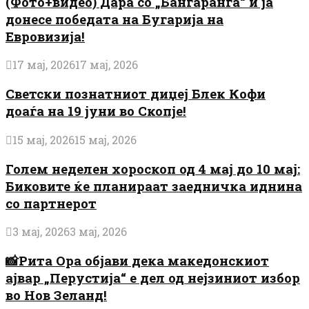
(Фото+видео) Дара со „Бангаранга“ ѝ ја
донесе победата на Бугарија на
Евровизија!
17 мај, 2026
17 мај, 2026
Светски познатниот диџеј Блек Кофи
доаѓа на 19 јуни во Скопје!
15 мај, 2026
15 мај, 2026
Голем неделен хороскоп од 4 мај до 10 мај:
Биковите ќе планираат заедничка иднина
со партнерот
3 мај, 2026
3 мај, 2026
📸Рита Ора објави дека македонскиот
ајвар „Перустија“ е дел од нејзиниот избор
во Нов Зеланд!