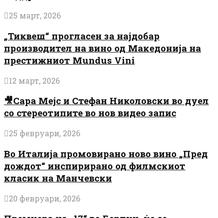
25 март, 2026
„Тиквеш“ прогласен за најдобар
производител на вино од Македонија на
престижниот Mundus Vini
12 март, 2026
🎥Сара Мејс и Стефан Николовски во дуел
со стереотипите во нов видео запис
25 февруари, 2026
Во Италија промовирано ново вино „Пред
дождот“ инспирирано од филмскиот
класик на Манчевски
20 февруари, 2026