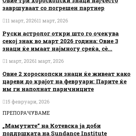
Овие три хороскопски знаци најчесто
завршуваат со погрешен партнер
11 март, 2026
11 март, 2026
Руски астролог откри што го очекува
секој знак во март 2026 година: Овие 3
знаци ќе имаат најмногу среќа, сè...
1 март, 2026
1 март, 2026
Овие 2 хороскопски знаци ќе живеат како
цареви до крајот на февруари: Парите ќе
им ги наполнат паричниците
15 февруари, 2026
ПРЕПОРАЧУВАМЕ
„Мамутите“ на Котевска ја доби
поддршката на Sundance Institute