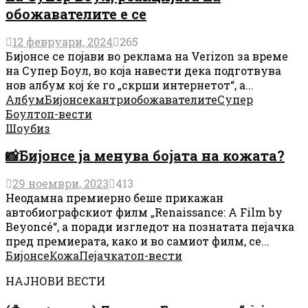
обожавателите е се
12 февруари, 2024
265
Бијонсе се појави во реклама на Verizon за време
на Супер Боул, во која навести дека подготвува
нов албум кој ќе го „скрши интернетот“, а...
Албум
Бијонсе
кантри
обожавателите
Супер
Боул
топ-вести
Шоубиз
📸Бијонсе ја менува бојата на кожата?
29 ноември, 2023
413
Неодамна премиерно беше прикажан
автобиографскиот филм „Renaissance: A Film by
Beyoncé“, а поради изгледот на познатата пејачка
пред премиерата, како и во самиот филм, се...
Бијонсе
Кожа
Пејачка
топ-вести
НАЈНОВИ ВЕСТИ