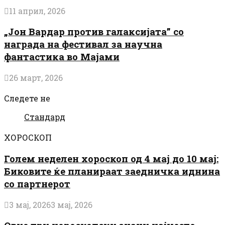
11 април, 2026
„Јон Вардар против галаксијата” со
награда на фестивал за научна
фантастика во Мајами
26 март, 2026
Следете не
Стандард
ХОРОСКОП
Голем неделен хороскоп од 4 мај до 10 мај:
Биковите ќе планираат заедничка иднина
со партнерот
3 мај, 2026
3 мај, 2026