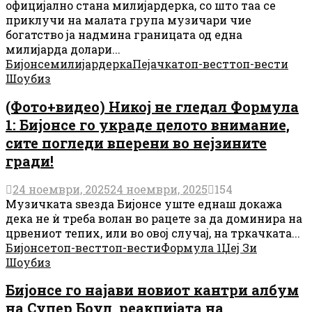
официјално стана милијардерка, со што таа се
приклучи на малата група музичари чие
богатство ја надмина границата од една
милијарда долари...
Бијонсе
милијардерка
Пејачка
топ-вест
топ-вести
Шоубиз
(Фото+видео) Никој не гледал Формула
1: Бијонсе го украде целото внимание,
сите погледи вперени во нејзините
гради!
24 ноември, 2025
24 ноември, 2025
154
Музичката ѕвезда Бијонсе уште еднаш докажа
дека не ѝ треба волан во рацете за да доминира на
црвениот тепих, или во овој случај, на тркачката...
Бијонсе
топ-вест
топ-вести
Формула 1
Џеј Зи
Шоубиз
Бијонсе го најави новиот кантри албум
на Супер Боул, реакцијата на