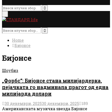
Search
for:
Search
Primary
Menu
Search
for:
Search
Home
Бијонсе
Бијонсе
Шоубиз
„Форбс“: Бијонсе стана милијардерка,
пејачката го надминала прагот од една
милијарда долари
30 декември, 2025
30 декември, 2025
189
Американската музичка ѕвезда Бијонсе