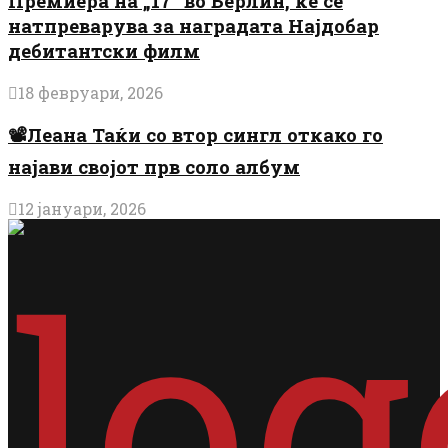
Премиера на „17“ во Берлин, ќе се
натпреварува за наградата Најдобар
дебитантски филм
18 февруари, 2026
📽️Леана Таќи со втор сингл откако го
најави својот прв соло албум
12 јануари, 2026