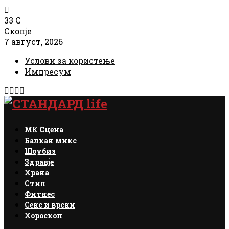
33
C
Скопје
7 август, 2026
Услови за користење
Импресум
Facebook
Instagram
Email
Rss
МК Сцена
Балкан микс
Шоубиз
Здравје
Храна
Стил
Фитнес
Секс и врски
Хороскоп