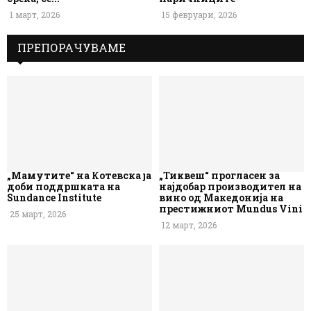
1 март, 2026
15 февруари, 2026
ПРЕПОРАЧУВАМЕ
„Мамутите“ на Котевска ја
„Тиквеш“ прогласен за
доби поддршката на
најдобар производител на
Sundance Institute
вино од Македонија на
престижниот Mundus Vini
25 март, 2026
12 март, 2026