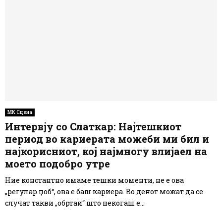
МК Сцена
Интервју со Слаткар: Најтешкиот
период во кариерата можеби ми бил и
најкорисниот, кој најмногу влијаел на
моето подобро утре
Ние константно имаме тешки моменти, не е ова
„регулар џоб“, ова е баш кариера. Во денот можат да се
случат такви „обртаи“ што некогаш е...