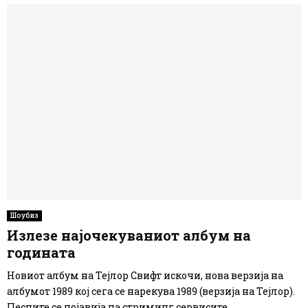
Шоубиз
Излезе најочекуваниот албум на
годината
Новиот албум на Тејлор Свифт искочи, нова верзија на
албумот 1989 кој сега се нарекува 1989 (верзија на Тејлор).
Песните се појавија на стриминг сервисите...