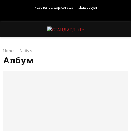
Услови за користење
Импресум
Facebook
Instagram
Email
Rss
PRIMARY
Home
Албум
MENU
Албум