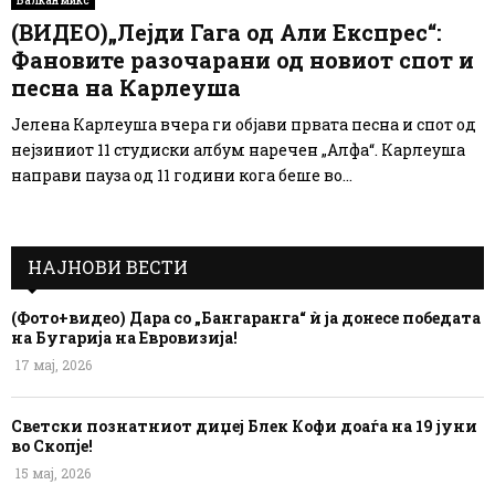
Балкан микс
(ВИДЕО)„Лејди Гага од Али Експрес“:
Фановите разочарани од новиот спот и
песна на Карлеуша
Јелена Карлеуша вчера ги објави првата песна и спот од
нејзиниот 11 студиски албум наречен „Алфа“. Карлеуша
направи пауза од 11 години кога беше во...
НАЈНОВИ ВЕСТИ
(Фото+видео) Дара со „Бангаранга“ ѝ ја донесе победата
на Бугарија на Евровизија!
17 мај, 2026
Светски познатниот диџеј Блек Кофи доаѓа на 19 јуни
во Скопје!
15 мај, 2026