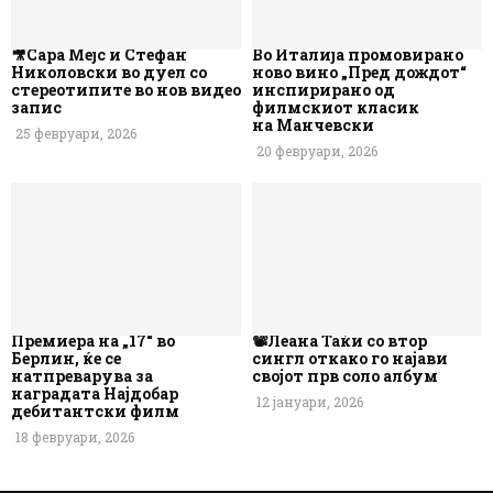
🎥Сара Мејс и Стефан
Во Италија промовирано
Николовски во дуел со
ново вино „Пред дождот“
стереотипите во нов видео
инспирирано од
запис
филмскиот класик
на Манчевски
25 февруари, 2026
20 февруари, 2026
Премиера на „17“ во
📽️Леана Таќи со втор
Берлин, ќе се
сингл откако го најави
натпреварува за
својот прв соло албум
наградата Најдобар
12 јануари, 2026
дебитантски филм
18 февруари, 2026