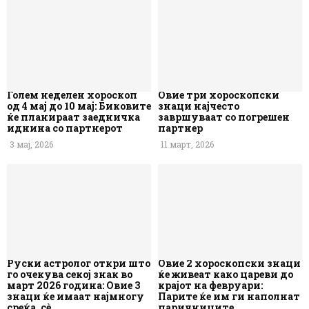
Голем неделен хороскоп
Овие три хороскопски
од 4 мај до 10 мај: Биковите
знаци најчесто
ќе планираат заедничка
завршуваат со погрешен
иднина со партнерот
партнер
3 мај, 2026
11 март, 2026
Руски астролог откри што
Овие 2 хороскопски знаци
го очекува секој знак во
ќе живеат како цареви до
март 2026 година: Овие 3
крајот на февруари:
знаци ќе имаат најмногу
Парите ќе им ги наполнат
среќа, сè...
паричниците