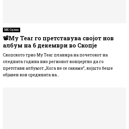
МК Сцена
📽My Tear го претставува својот нов
албум на 6 декември во Скопје
Скопското трио My Tear планира на почетокот на
следната година низ регионот концертно да го
претстави албумот „Кога не се сакаме”, којшто беше
објавен кон средината на...