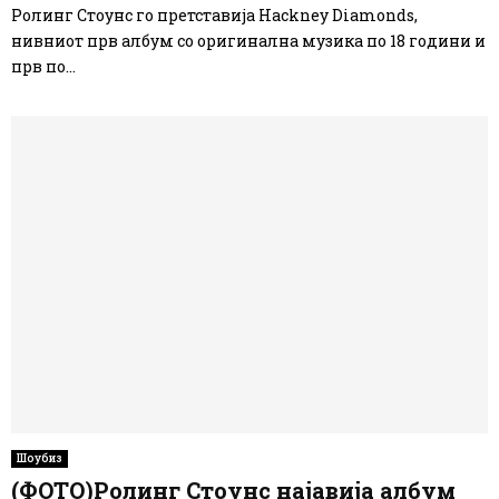
Ролинг Стоунс го претставија Hackney Diamonds,
нивниот прв албум со оригинална музика по 18 години и
прв по...
Шоубиз
(ФОТО)Ролинг Стоунс најавија албум