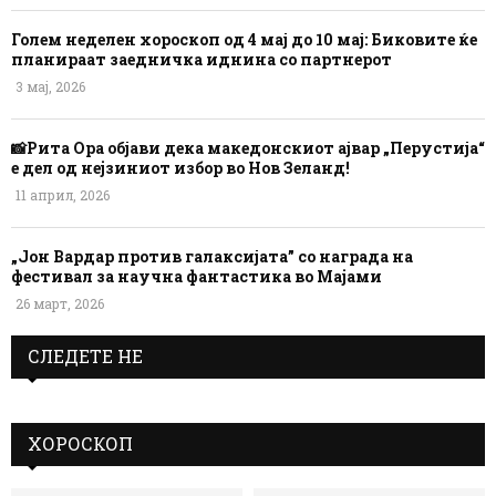
Голем неделен хороскоп од 4 мај до 10 мај: Биковите ќе
планираат заедничка иднина со партнерот
3 мај, 2026
📸Рита Ора објави дека македонскиот ајвар „Перустија“
е дел од нејзиниот избор во Нов Зеланд!
11 април, 2026
„Јон Вардар против галаксијата” со награда на
фестивал за научна фантастика во Мајами
26 март, 2026
СЛЕДЕТЕ НЕ
ХОРОСКОП