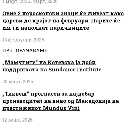
1 март, 2026
1 март, 2026
Овие 2 хороскопски знаци ќе живеат како
цареви до крајот на февруари: Парите ќе
им ги наполнат паричниците
15 февруари, 2026
ПРЕПОРАЧУВАМЕ
„Мамутите“ на Котевска ја доби
поддршката на Sundance Institute
25 март, 2026
„Тиквеш“ прогласен за најдобар
производител на вино од Македонија на
престижниот Mundus Vini
12 март, 2026