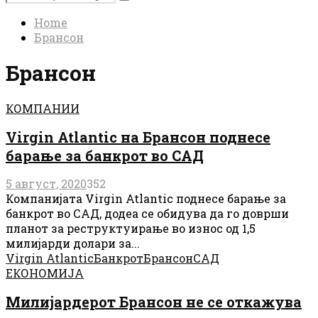
Search
for:
Home
Брансон
Брансон
КОМПАНИИ
Virgin Atlantic на Брансон поднесе
барање за банкрот во САД
5 август, 2020
352
Компанијата Virgin Atlantic поднесе барање за
банкрот во САД, додеа се обидува да го доврши
планот за реструктуирање во износ од 1,5
милијарди долари за...
Virgin Atlantic
Банкрот
Брансон
САД
ЕКОНОМИЈА
Милијардерот Брансон не се откажува