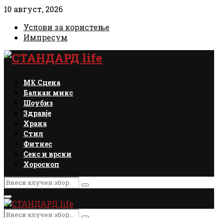
10 август, 2026
Услови за користење
Импресум
Facebook
Instagram
Email
Rss
МК Сцена
Балкан микс
Шоубиз
Здравје
Храна
Стил
Фитнес
Секс и врски
Хороскоп
Search
Search
for:
Primary
Menu
Search