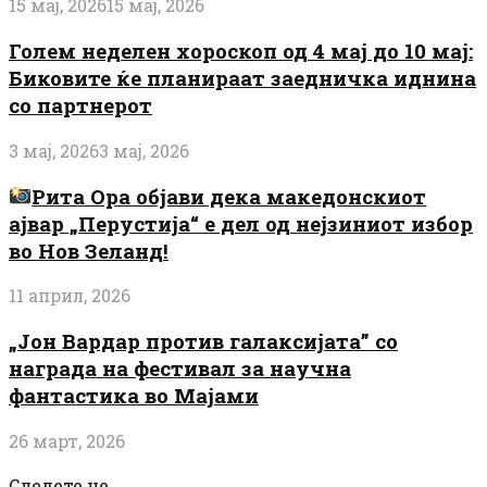
15 мај, 2026
15 мај, 2026
Голем неделен хороскоп од 4 мај до 10 мај:
Биковите ќе планираат заедничка иднина
со партнерот
3 мај, 2026
3 мај, 2026
Рита Ора објави дека македонскиот
ајвар „Перустија“ е дел од нејзиниот избор
во Нов Зеланд!
11 април, 2026
„Јон Вардар против галаксијата” со
награда на фестивал за научна
фантастика во Мајами
26 март, 2026
Следете не