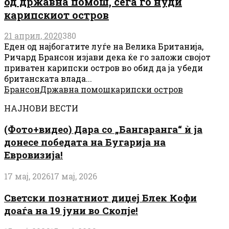
од државна помош, сега го нуди
карипскиот остров
21 април, 2020
380
Еден од најбогатите луѓе на Велика Британија,
Ричард Брансон изјави дека ќе го заложи својот
приватен карипски остров во обид да ја убеди
британската влада...
Брансон
Државна помош
карипски остров
НАЈНОВИ ВЕСТИ
(Фото+видео) Дара со „Бангаранга“ ѝ ја
донесе победата на Бугарија на
Евровизија!
17 мај, 2026
17 мај, 2026
Светски познатниот диџеј Блек Кофи
доаѓа на 19 јуни во Скопје!