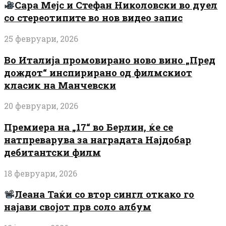
Сара Мејс и Стефан Николовски во дуел
со стереотипите во нов видео запис
25 февруари, 2026
Во Италија промовирано ново вино „Пред
дождот“ инспирирано од филмскиот
класик на Манчевски
20 февруари, 2026
Премиера на „17“ во Берлин, ќе се
натпреварува за наградата Најдобар
дебитантски филм
18 февруари, 2026
Леана Таќи со втор сингл откако го
најави својот прв соло албум