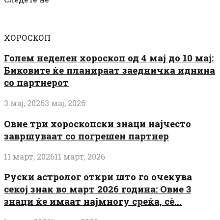
ХОРОСКОП
Голем неделен хороскоп од 4 мај до 10 мај:
Биковите ќе планираат заедничка иднина
со партнерот
3 мај, 2026
3 мај, 2026
Овие три хороскопски знаци најчесто
завршуваат со погрешен партнер
11 март, 2026
11 март, 2026
Руски астролог откри што го очекува
секој знак во март 2026 година: Овие 3
знаци ќе имаат најмногу среќа, сè...