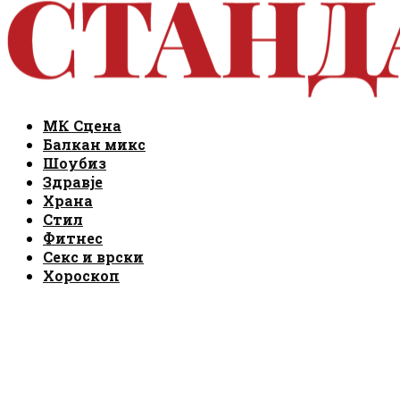
Facebook
Instagram
Email
Rss
Facebook
Instagram
Email
Rss
МК Сцена
Балкан микс
Шоубиз
Здравје
Храна
Стил
Фитнес
Секс и врски
Хороскоп