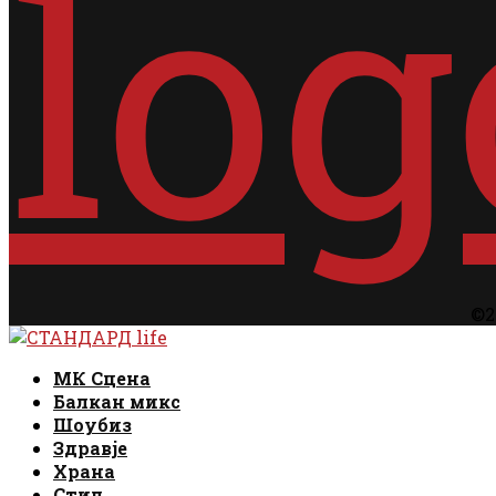
©2
Facebook
Instagram
Email
Rss
Facebook
Instagram
Email
Rss
МК Сцена
Балкан микс
Шоубиз
Здравје
Храна
Стил