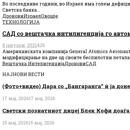
Во последниве години, во Израел има голем дефицит
Светска банка...
Дронови
Израел
Овошје
ТЕХНОЛОГИЈА
САД со вештачка интилигенција го авто
8 јануари, 2021
426
Американската компанија General Atomics Aeronaut
модифицирање на две од своите беспилотни летала A
Вештачка Интелигенција
Дронови
САД
НАЈНОВИ ВЕСТИ
(Фото+видео) Дара со „Бангаранга“ ѝ ја дон
17 мај, 2026
17 мај, 2026
Светски познатниот диџеј Блек Кофи доаѓа н
15 мај, 2026
15 мај, 2026