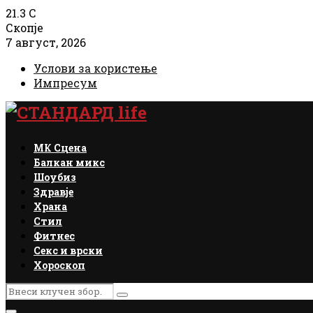
21.3
C
Скопје
7 август, 2026
Услови за користење
Импресум
Facebook
Instagram
Email
Rss
МК Сцена
Балкан микс
Шоубиз
Здравје
Храна
Стил
Фитнес
Секс и врски
Хороскоп
Search
Search
for: