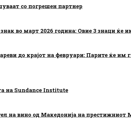
шуваат со погрешен партнер
знак во март 2026 година: Овие 3 знаци ќе им
цареви до крајот на февруари: Парите ќе им
 на Sundance Institute
тел на вино од Македонија на престижниот 