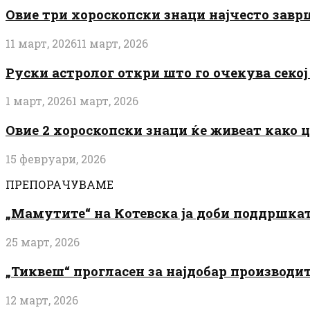
Овие три хороскопски знаци најчесто завр
11 март, 2026
11 март, 2026
Руски астролог откри што го очекува секој 
1 март, 2026
1 март, 2026
Овие 2 хороскопски знаци ќе живеат како 
15 февруари, 2026
ПРЕПОРАЧУВАМЕ
„Мамутите“ на Котевска ја доби поддршката
25 март, 2026
„Тиквеш“ прогласен за најдобар производи
12 март, 2026