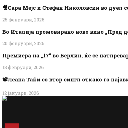
🎥Сара Мејс и Стефан Николовски во дуел с
25 февруари, 2026
Во Италија промовирано ново вино „Пред 
20 февруари, 2026
Премиера на „17“ во Берлин, ќе се натпрев
18 февруари, 2026
📽️Леана Таќи со втор сингл откако го најав
12 јануари, 2026