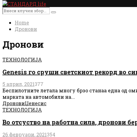
Primary
Menu
Search
Search
for:
Home
Дронови
Дронови
ТЕХНОЛОГИЈА
Genesis го сруши светскиот рекорд во с
5 април, 2021
377
Беспилотните летала многу брзо станаа една од оми
марката на автомобили на...
Дронови
Џенесис
ТЕХНОЛОГИЈА
Во отсуство на работна сила, дронови бе
26 февруари, 2021
354