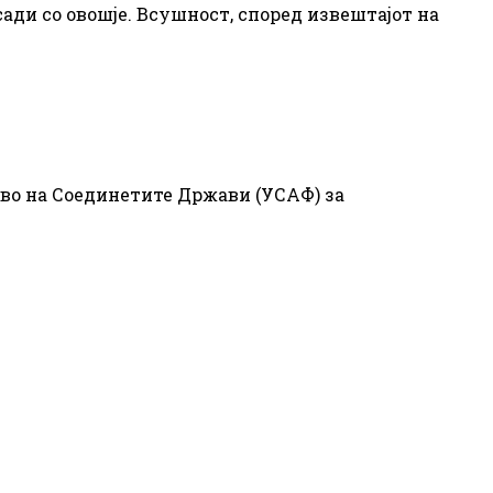
ади со овошје. Всушност, според извештајот на
тво на Соединетите Држави (УСАФ) за