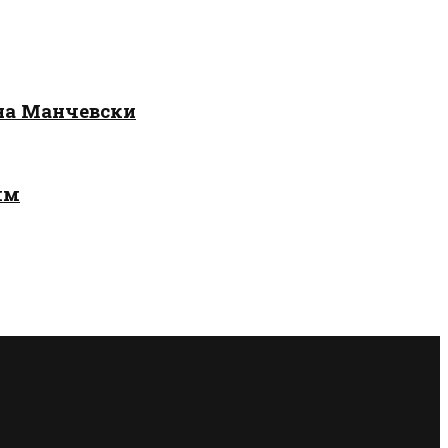
 на Манчевски
лм