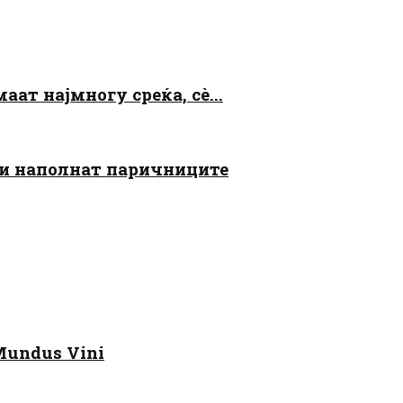
аат најмногу среќа, сè...
 ги наполнат паричниците
Mundus Vini