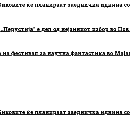
: Биковите ќе планираат заедничка иднина с
„Перустија“ е дел од нејзиниот избор во Нов
да на фестивал за научна фантастика во Мај
: Биковите ќе планираат заедничка иднина с