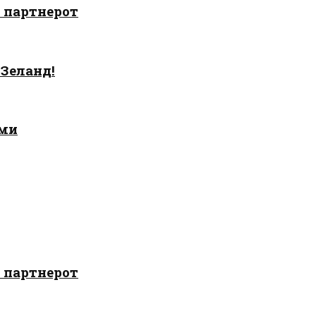
о партнерот
 Зеланд!
ами
о партнерот