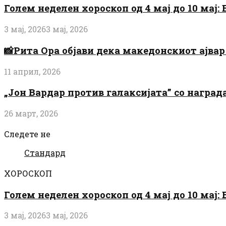
Голем неделен хороскоп од 4 мај до 10 мај
3 мај, 2026
3 мај, 2026
📸Рита Ора објави дека македонскиот ајвар 
11 април, 2026
„Јон Вардар против галаксијата” со награ
26 март, 2026
Следете не
Стандард
ХОРОСКОП
Голем неделен хороскоп од 4 мај до 10 мај
3 мај, 2026
3 мај, 2026