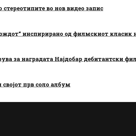
о стереотипите во нов видео запис
дождот“ инспирирано од филмскиот класик
арува за наградата Најдобар дебитантски фи
и својот прв соло албум