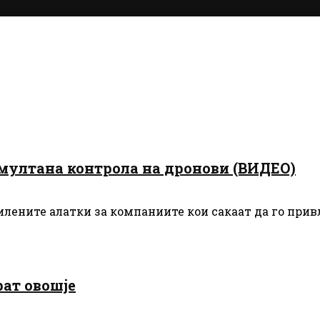
имултана контрола на дронови (ВИДЕО)
лените алатки за компаниите кои сакаат да го прив
рат овошје