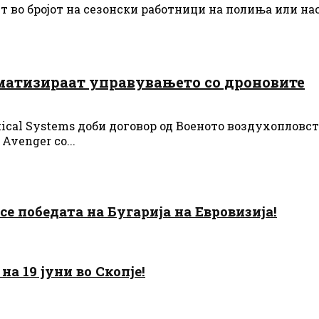
 во бројот на сезонски работници на полиња или нас
матизираат управувањето со дроновите
ical Systems доби договор од Военото воздухопловс
venger со...
есе победата на Бугарија на Евровизија!
а 19 јуни во Скопје!