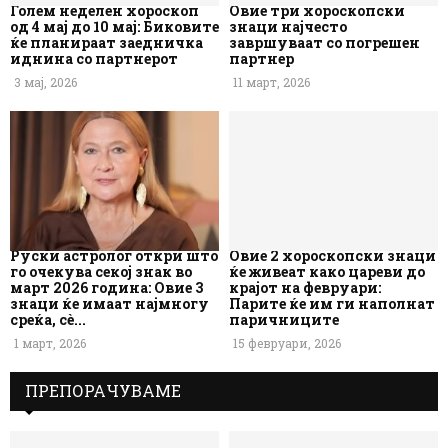
Голем неделен хороскоп
Овие три хороскопски
од 4 мај до 10 мај: Биковите
знаци најчесто
ќе планираат заедничка
завршуваат со погрешен
иднина со партнерот
партнер
3 мај, 2026
11 март, 2026
Руски астролог откри што
Овие 2 хороскопски знаци
го очекува секој знак во
ќе живеат како цареви до
март 2026 година: Овие 3
крајот на февруари:
знаци ќе имаат најмногу
Парите ќе им ги наполнат
среќа, сè...
паричниците
1 март, 2026
15 февруари, 2026
ПРЕПОРАЧУВАМЕ