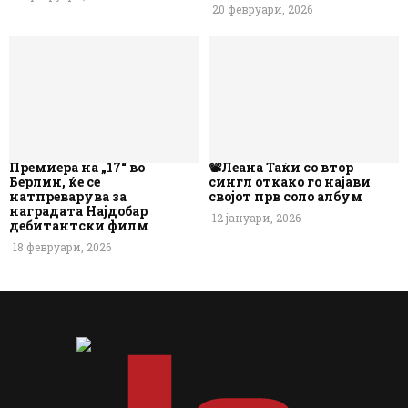
20 февруари, 2026
Премиера на „17“ во
📽️Леана Таќи со втор
Берлин, ќе се
сингл откако го најави
натпреварува за
својот прв соло албум
наградата Најдобар
12 јануари, 2026
дебитантски филм
18 февруари, 2026