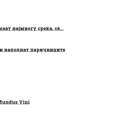
аат најмногу среќа, сè...
 ги наполнат паричниците
Mundus Vini