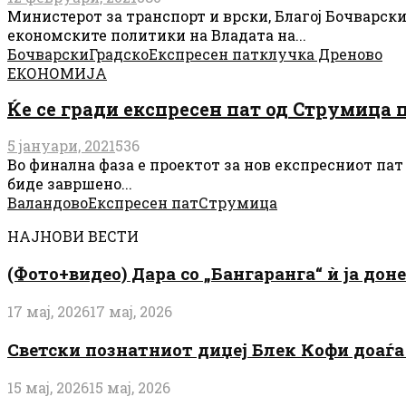
Министерот за транспорт и врски, Благој Бочварски
економските политики на Владата на...
Бочварски
Градско
Експресен пат
клучка Дреново
ЕКОНОМИЈА
Ќе се гради експресен пат од Струмица 
5 јануари, 2021
536
Во финална фаза е проектот за нов експресниот па
биде завршено...
Валандово
Експресен пат
Струмица
НАЈНОВИ ВЕСТИ
(Фото+видео) Дара со „Бангаранга“ ѝ ја дон
17 мај, 2026
17 мај, 2026
Светски познатниот диџеј Блек Кофи доаѓа н
15 мај, 2026
15 мај, 2026