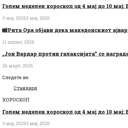
Голем неделен хороскоп од 4 мај до 10 мај
3 мај, 2026
3 мај, 2026
📸Рита Ора објави дека македонскиот ајвар 
11 април, 2026
„Јон Вардар против галаксијата” со награ
26 март, 2026
Следете не
Стандард
ХОРОСКОП
Голем неделен хороскоп од 4 мај до 10 мај
3 мај, 2026
3 мај, 2026