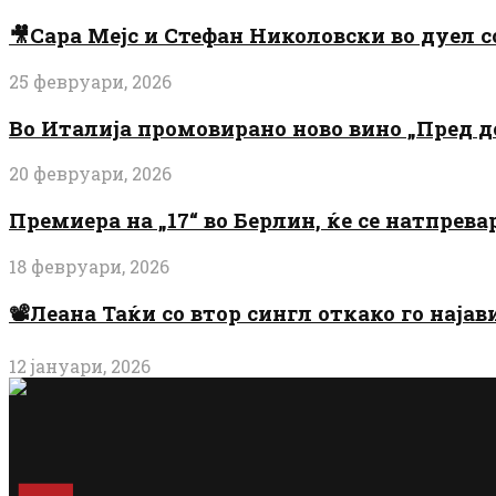
🎥Сара Мејс и Стефан Николовски во дуел с
25 февруари, 2026
Во Италија промовирано ново вино „Пред 
20 февруари, 2026
Премиера на „17“ во Берлин, ќе се натпрев
18 февруари, 2026
📽️Леана Таќи со втор сингл откако го најав
12 јануари, 2026