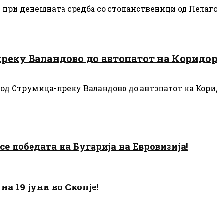
 при денешната средба со стопанственици од Пелагон
преку Валандово до автопатот на Коридор
т од Струмица-преку Валандово до автопатот на Кори
есе победата на Бугарија на Евровизија!
а 19 јуни во Скопје!