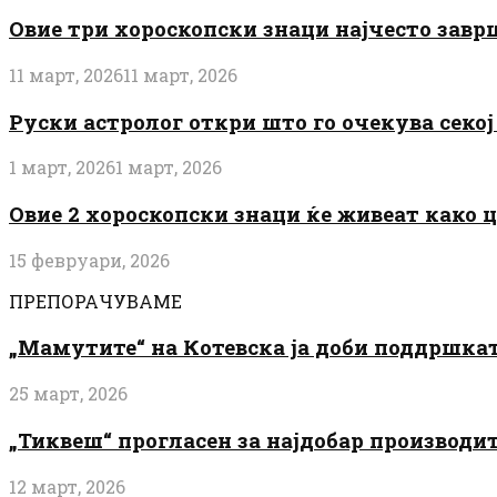
Овие три хороскопски знаци најчесто завр
11 март, 2026
11 март, 2026
Руски астролог откри што го очекува секој 
1 март, 2026
1 март, 2026
Овие 2 хороскопски знаци ќе живеат како 
15 февруари, 2026
ПРЕПОРАЧУВАМЕ
„Мамутите“ на Котевска ја доби поддршката
25 март, 2026
„Тиквеш“ прогласен за најдобар производи
12 март, 2026