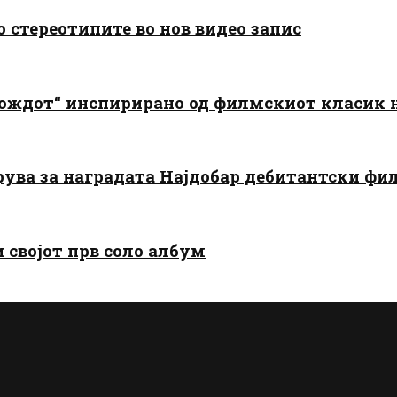
о стереотипите во нов видео запис
дождот“ инспирирано од филмскиот класик
арува за наградата Најдобар дебитантски фи
и својот прв соло албум