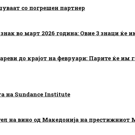
шуваат со погрешен партнер
знак во март 2026 година: Овие 3 знаци ќе им
цареви до крајот на февруари: Парите ќе им
 на Sundance Institute
тел на вино од Македонија на престижниот 