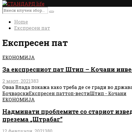
Primary
Menu
Search
Search
for:
Home
Експресен пат
Експресен пат
ЕКОНОМИЈА
За експресниот пат Штип – Кочани инве
2 март, 2021
383
Оваа Влада покажа како треба де се гради во држав
Бочварски
Експресен пат
топ-вести
Штип - Кочани
ЕКОНОМИЈА
Надминати проблемите со стариот извед
презема „Штрабаг“
12 февруари, 2021
380