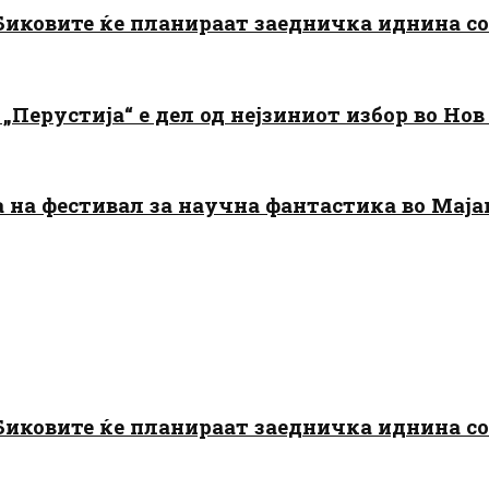
: Биковите ќе планираат заедничка иднина с
„Перустија“ е дел од нејзиниот избор во Нов
да на фестивал за научна фантастика во Мај
: Биковите ќе планираат заедничка иднина с