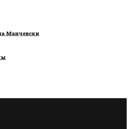
 на Манчевски
лм