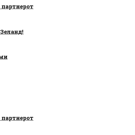
о партнерот
 Зеланд!
ами
о партнерот