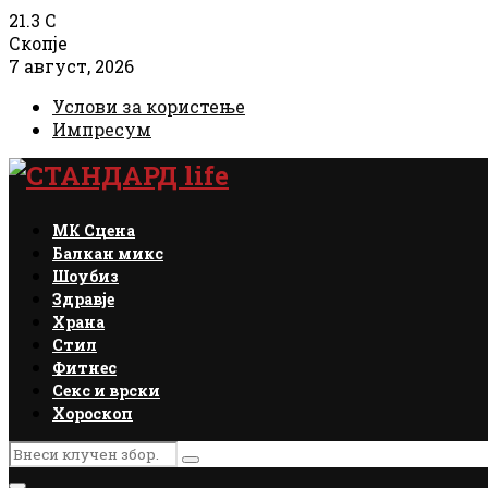
21.3
C
Скопје
7 август, 2026
Услови за користење
Импресум
Facebook
Instagram
Email
Rss
МК Сцена
Балкан микс
Шоубиз
Здравје
Храна
Стил
Фитнес
Секс и врски
Хороскоп
Search
Search
for: