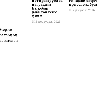
натпреварува за
го најави својот
наградата
прв соло албум
Најдобар
12 јануари, 2026
дебитантски
филм
18 февруари, 2026
тер, се
 рекорд од
едователен