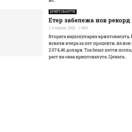
во...
КРИПТОВАЛУТИ
Етер забележа нов рекорд
3 април, 2021
400
Втората најпопуларна криптовалута, Е
искачи вчера за пет проценти, на нов
2.074,46 долари. Тоа беше петти посл
раст на оваа криптовалута. Цената...