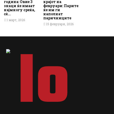
година: Овие 3
крајот на
знаци ќе имаат
февруари: Парите
најмногу среќа,
ќе им ги
сè...
наполнат
паричниците
1 март, 2026
15 февруари, 2026