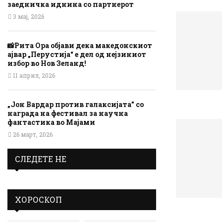
заедничка иднина со партнерот
3 мај, 2026
📸Рита Ора објави дека македонскиот
ајвар „Перустија“ е дел од нејзиниот
избор во Нов Зеланд!
11 април, 2026
„Јон Вардар против галаксијата” со
награда на фестивал за научна
фантастика во Мајами
26 март, 2026
СЛЕДЕТЕ НЕ
ХОРОСКОП