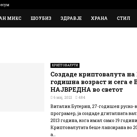
есум
АН МИКС
ШОУБИЗ
ЗДРАВЈЕ
ХРАНА
СТИЛ
р
КРИПТОВАЛУТИ
Создаде криптовалута на 
годишна возраст и сега е
НАЈВРЕДНА во светот
6 мај, 2021
484
Виталик Бутерин, 27-годишен руско-
програмер, ја создаде дгиталната вал
2013 година, кога имал само 19 години
Криптовалутата беше лансирана во 20
а...