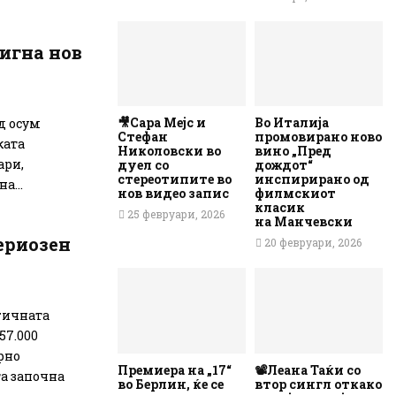
тигна нов
🎥Сара Мејс и
Во Италија
д осум
Стефан
промовирано ново
ката
Николовски во
вино „Пред
ари,
дуел со
дождот“
стереотипите во
инспирирано од
а...
нов видео запис
филмскиот
класик
25 февруари, 2026
на Манчевски
сериозен
20 февруари, 2026
гичната
57.000
рно
Премиера на „17“
📽️Леана Таќи со
та започна
во Берлин, ќе се
втор сингл откако