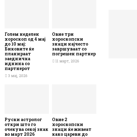
Голем неделен
Овие три
хороскоп од 4 мај
хороскопски
до 10 мај:
знаци најчесто
Биковите ќе
завршуваат со
планираат
погрешен партнер
заедничка
11 март, 2026
иднина со
партнерот
3 мај, 2026
Руски астролог
Овие 2
откри што го
хороскопски
очекува секој знак
знаци ќе живеат
во март 2026
како цареви до