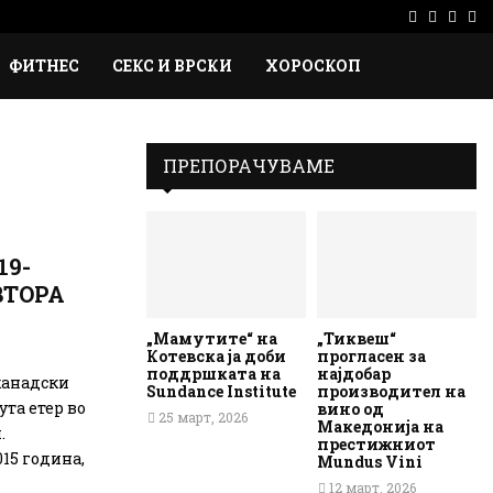
Facebook
Instag
Ema
Rs
ФИТНЕС
СЕКС И ВРСКИ
ХОРОСКОП
ПРЕПОРАЧУВАМЕ
19-
 ВТОРА
„Мамутите“ на
„Тиквеш“
Котевска ја доби
прогласен за
поддршката на
најдобар
канадски
Sundance Institute
производител на
ута етер во
вино од
25 март, 2026
Македонија на
.
престижниот
15 година,
Mundus Vini
12 март, 2026