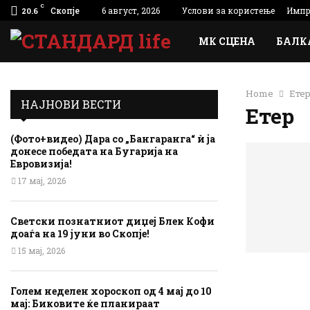
C
Скопје
6 август, 2026
Услови за користење
Импр
20.6
МК СЦЕНА
БАЛК
Home
Ете
НАЈНОВИ ВЕСТИ
Етер
(Фото+видео) Дара со „Бангаранга“ ѝ ја
донесе победата на Бугарија на
Евровизија!
17 мај, 2026
Светски познатниот диџеј Блек Кофи
доаѓа на 19 јуни во Скопје!
15 мај, 2026
Голем неделен хороскоп од 4 мај до 10
мај: Биковите ќе планираат