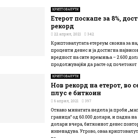
КРИПТОВАЛУТИ
Етерот поскапе за 8%, дос
рекорд
22 април, 2021
342
Криптовалутата етереум скокна за на
проценти денес и ја достигна највисо
вредност на сите времиња – 2.600 дол
продолжувајќи да расте од почетокот н
КРИПТОВАЛУТИ
Нов рекорд на етерот, во 
плус е биткоин
6 април, 2021
397
Откако минатата недела ја проби „ма
граница“ од 60.000 долари, и падна на 
долари вчера, биткоинот денес повто
изненадува. Утрово, оваа криптовалу