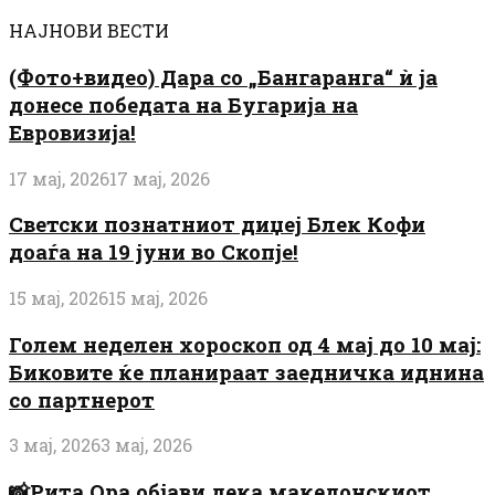
НАЈНОВИ ВЕСТИ
(Фото+видео) Дара со „Бангаранга“ ѝ ја
донесе победата на Бугарија на
Евровизија!
17 мај, 2026
17 мај, 2026
Светски познатниот диџеј Блек Кофи
доаѓа на 19 јуни во Скопје!
15 мај, 2026
15 мај, 2026
Голем неделен хороскоп од 4 мај до 10 мај:
Биковите ќе планираат заедничка иднина
со партнерот
3 мај, 2026
3 мај, 2026
📸Рита Ора објави дека македонскиот