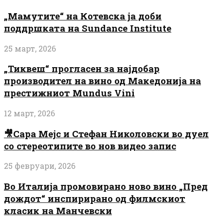
„Мамутите“ на Котевска ја доби
поддршката на Sundance Institute
25 март, 2026
„Тиквеш“ прогласен за најдобар
производител на вино од Македонија на
престижниот Mundus Vini
12 март, 2026
🎥Сара Мејс и Стефан Николовски во дуел
со стереотипите во нов видео запис
25 февруари, 2026
Во Италија промовирано ново вино „Пред
дождот“ инспирирано од филмскиот
класик на Манчевски