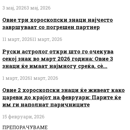
3 мај, 2026
3 мај, 2026
Овие три хороскопски знаци најчесто
завршуваат со погрешен партнер
11 март, 2026
11 март, 2026
Руски астролог откри што го очекува
секој знак во март 2026 година: Овие 3
знаци ќе имаат најмногу среќа, сè...
1 март, 2026
1 март, 2026
Овие 2 хороскопски знаци ќе живеат како
цареви до крајот на февруари: Парите ќе
им ги наполнат паричниците
15 февруари, 2026
ПРЕПОРАЧУВАМЕ