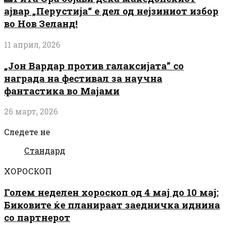
ајвар „Перустија“ е дел од нејзиниот избор
во Нов Зеланд!
11 април, 2026
„Јон Вардар против галаксијата” со
награда на фестивал за научна
фантастика во Мајами
26 март, 2026
Следете не
Стандард
ХОРОСКОП
Голем неделен хороскоп од 4 мај до 10 мај:
Биковите ќе планираат заедничка иднина
со партнерот