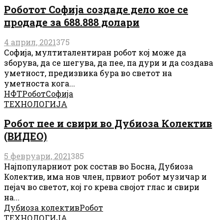
Роботот Софија создаде дело кое се
продаде за 688.888 долари
4 април, 2021
375
Софија, мултиталентиран робот кој може да
зборува, да се шегува, да пее, па дури и да создава
уметност, предизвика бура во светот на
уметноста кога...
НФТ
Робот
Софија
ТЕХНОЛОГИЈА
Робот пее и свири во Дубиоза Колектив
(ВИДЕО)
5 февруари, 2021
385
Најпопуларниот рок состав во Босна, Дубиоза
Колектив, има нов член, првиот робот музичар и
пејач во светот, кој го крева својот глас и свири
на...
Дубиоза колектив
Робот
ТЕХНОЛОГИЈА