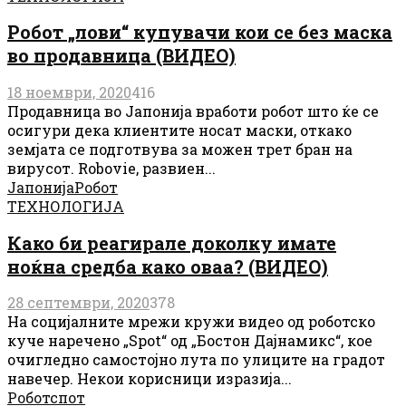
Робот „лови“ купувачи кои се без маска
во продавница (ВИДЕО)
18 ноември, 2020
416
Продавница во Јапонија вработи робот што ќе се
осигури дека клиентите носат маски, откако
земјата се подготвува за можен трет бран на
вирусот. Robovie, развиен...
Јапонија
Робот
ТЕХНОЛОГИЈА
Како би реагирале доколку имате
ноќна средба како оваа? (ВИДЕО)
28 септември, 2020
378
На социјалните мрежи кружи видео од роботско
куче наречено „Spot“ од „Бостон Дајнамикс“, кое
очигледно самостојно лута по улиците на градот
навечер. Некои корисници изразија...
Робот
спот