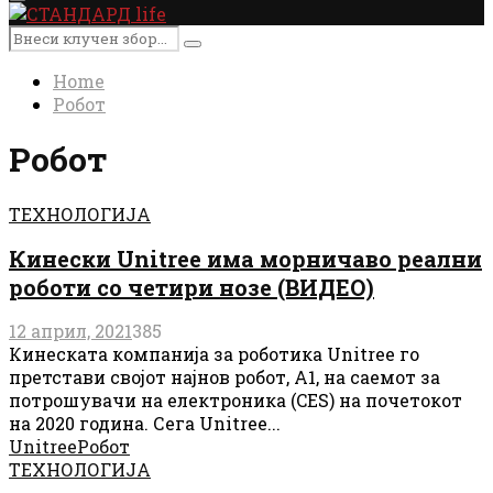
Primary
Menu
Search
Search
for:
Home
Робот
Робот
ТЕХНОЛОГИЈА
Кинески Unitree има морничаво реални
роботи со четири нозе (ВИДЕО)
12 април, 2021
385
Кинеската компанија за роботика Unitree го
претстави својот најнов робот, А1, на саемот за
потрошувачи на електроника (CES) на почетокот
на 2020 година. Сега Unitree...
Unitree
Робот
ТЕХНОЛОГИЈА