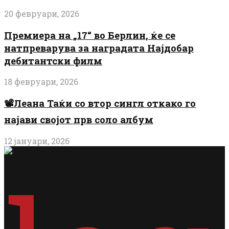
20 февруари, 2026
Премиера на „17“ во Берлин, ќе се
натпреварува за наградата Најдобар
дебитантски филм
18 февруари, 2026
📽️Леана Таќи со втор сингл откако го
најави својот прв соло албум
12 јануари, 2026