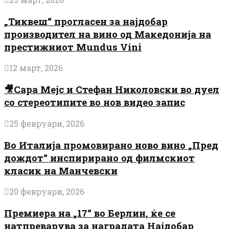
„Тиквеш“ прогласен за најдобар
производител на вино од Македонија на
престижниот Mundus Vini
12 март, 2026
🎥Сара Мејс и Стефан Николовски во дуел
со стереотипите во нов видео запис
25 февруари, 2026
Во Италија промовирано ново вино „Пред
дождот“ инспирирано од филмскиот
класик на Манчевски
20 февруари, 2026
Премиера на „17“ во Берлин, ќе се
натпреварува за наградата Најдобар