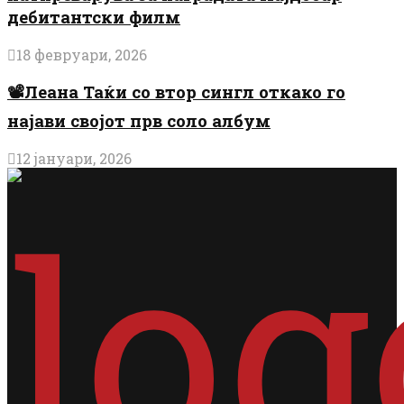
дебитантски филм
18 февруари, 2026
📽️Леана Таќи со втор сингл откако го
најави својот прв соло албум
12 јануари, 2026