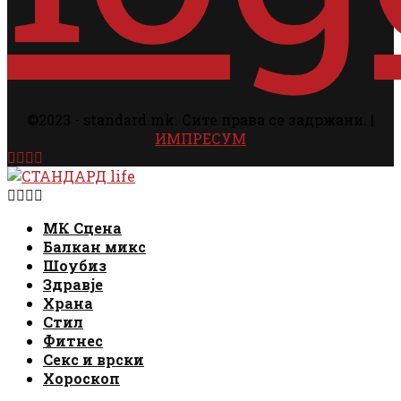
©2023 - standard.mk. Сите права се задржани. |
ИМПРЕСУМ
Facebook
Instagram
Email
Rss
Facebook
Instagram
Email
Rss
МК Сцена
Балкан микс
Шоубиз
Здравје
Храна
Стил
Фитнес
Секс и врски
Хороскоп