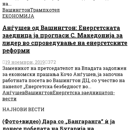
на...
Вашингтон
Трамп
хотел
ЕКОНОМИЈА
Анѓушев од Вашингтон: Енергетската
заедница ја прогласи С. Македонија за
лидер во спроведување на енергетските
реформи
19 ноември, 2019
372
Заменикот на претседателот на Владата задолжен
за економски прашања Кочо Анѓушев, ја започна
работната посета во Вашингтон ДЦ, со учество на
панелот „Енергетска безбедност во...
Анѓушев
Вашингтон
Енергетска заедница
топ-
вести
НАЈНОВИ ВЕСТИ
(Фото+видео) Дара со „Бангаранга“ ѝ ја
донесе победата на Бугарија на