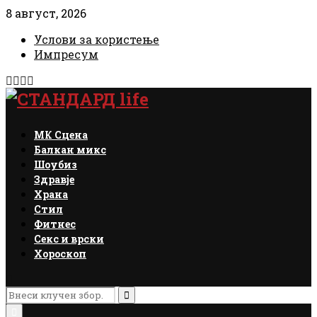
8 август, 2026
Услови за користење
Импресум
Facebook
Instagram
Email
Rss
МК Сцена
Балкан микс
Шоубиз
Здравје
Храна
Стил
Фитнес
Секс и врски
Хороскоп
Search
for:
Search
Primary