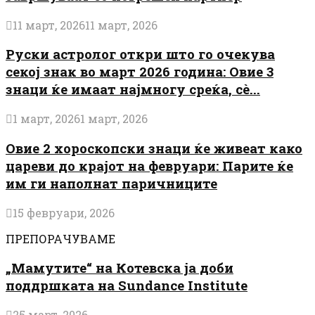
11 март, 2026
11 март, 2026
Руски астролог откри што го очекува
секој знак во март 2026 година: Овие 3
знаци ќе имаат најмногу среќа, сè...
1 март, 2026
1 март, 2026
Овие 2 хороскопски знаци ќе живеат како
цареви до крајот на февруари: Парите ќе
им ги наполнат паричниците
15 февруари, 2026
ПРЕПОРАЧУВАМЕ
„Мамутите“ на Котевска ја доби
поддршката на Sundance Institute
25 март, 2026