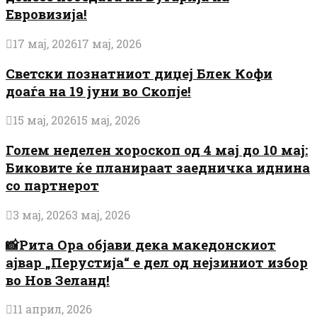
Евровизија!
17 мај, 2026
17 мај, 2026
Светски познатниот диџеј Блек Кофи
доаѓа на 19 јуни во Скопје!
15 мај, 2026
15 мај, 2026
Голем неделен хороскоп од 4 мај до 10 мај:
Биковите ќе планираат заедничка иднина
со партнерот
3 мај, 2026
3 мај, 2026
📸Рита Ора објави дека македонскиот
ајвар „Перустија“ е дел од нејзиниот избор
во Нов Зеланд!
11 април, 2026