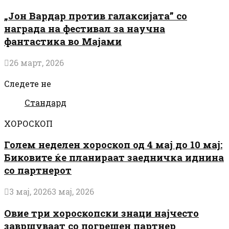
„Јон Вардар против галаксијата” со
награда на фестивал за научна
фантастика во Мајами
26 март, 2026
Следете не
Стандард
ХОРОСКОП
Голем неделен хороскоп од 4 мај до 10 мај:
Биковите ќе планираат заедничка иднина
со партнерот
3 мај, 2026
3 мај, 2026
Овие три хороскопски знаци најчесто
завршуваат со погрешен партнер