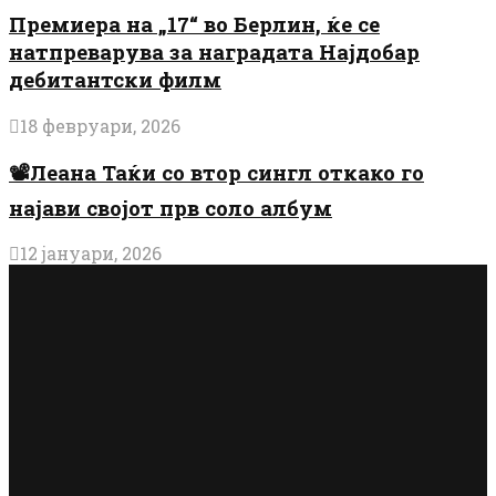
Премиера на „17“ во Берлин, ќе се
натпреварува за наградата Најдобар
дебитантски филм
18 февруари, 2026
📽️Леана Таќи со втор сингл откако го
најави својот прв соло албум
12 јануари, 2026