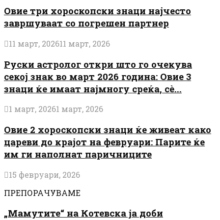
Овие три хороскопски знаци најчесто
завршуваат со погрешен партнер
11 март, 2026
11 март, 2026
Руски астролог откри што го очекува
секој знак во март 2026 година: Овие 3
знаци ќе имаат најмногу среќа, сè...
1 март, 2026
1 март, 2026
Овие 2 хороскопски знаци ќе живеат како
цареви до крајот на февруари: Парите ќе
им ги наполнат паричниците
15 февруари, 2026
ПРЕПОРАЧУВАМЕ
„Мамутите“ на Котевска ја доби