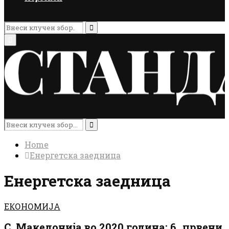
Search
for:
Search
Primary
Menu
Search
for:
Search
Home
Енергетска заедница
Енергетска заедница
ЕКОНОМИЈА
С. Македонија во 2020 година: 6 „црвени