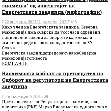
знамиња“ од извештајот на
Енергетската заедница (инфографик)
22 јануари, 2021
22 јануари, 2021
416
Како член на Енергетската заедница, Северна
Македонија има обврска да усогласи одредени
национални закони за енергетика, клима и
животна средина со законодавтсвото на ЕУ.
Секоја...
Енергетска заедница
препорачуваме
Северна
Македонија
топ-вести
КОМПАНИИ
Бислимоски избран за претседател на
Одборот на регулатори на Енергетската
заедница
5 декември, 2019
359
Претседателот на Регулаторната комисија за
енергетика (РКЕ) Марко Бислимоски едногласно е