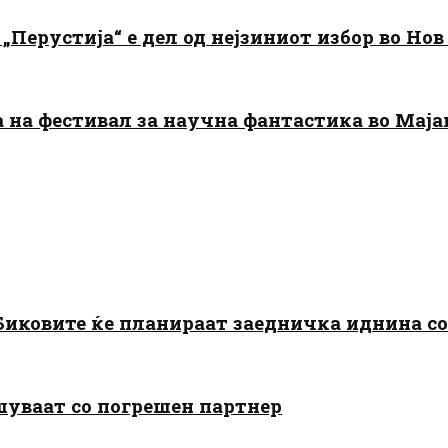
„Перустија“ е дел од нејзиниот избор во Нов
да на фестивал за научна фантастика во Мај
: Биковите ќе планираат заедничка иднина с
шуваат со погрешен партнер