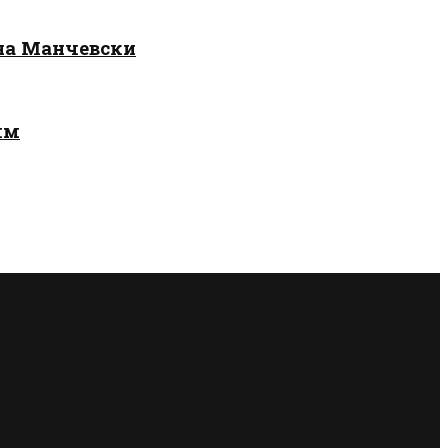
 на Манчевски
лм