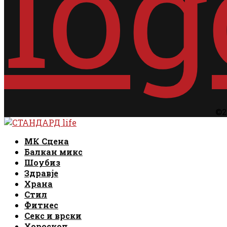
©2
Facebook
Instagram
Email
Rss
Facebook
Instagram
Email
Rss
МК Сцена
Балкан микс
Шоубиз
Здравје
Храна
Стил
Фитнес
Секс и врски
Хороскоп