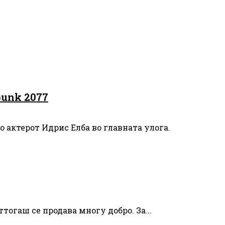
punk 2077
со актерот Идрис Елба во главната улога.
ттогаш се продава многу добро. За...