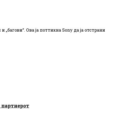
„багови“. Ова ја поттикна Sony да ја отстрани
о партнерот