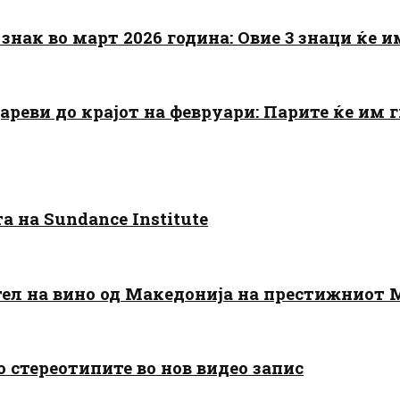
знак во март 2026 година: Овие 3 знаци ќе им
цареви до крајот на февруари: Парите ќе им
 на Sundance Institute
тел на вино од Македонија на престижниот 
о стереотипите во нов видео запис