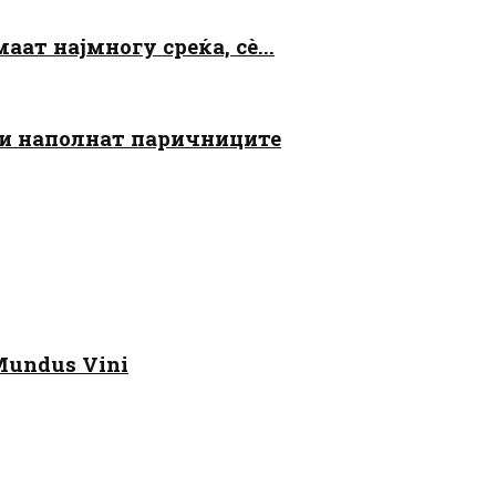
аат најмногу среќа, сè...
 ги наполнат паричниците
Mundus Vini