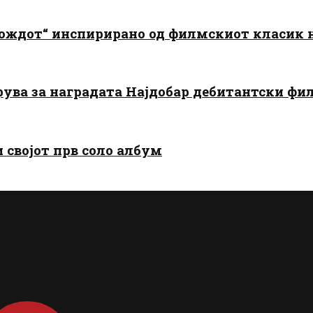
дождот“ инспирирано од филмскиот класик
арува за наградата Најдобар дебитантски фи
и својот прв соло албум