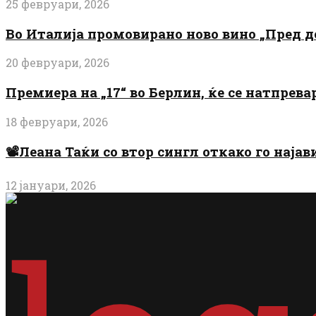
25 февруари, 2026
Во Италија промовирано ново вино „Пред 
20 февруари, 2026
Премиера на „17“ во Берлин, ќе се натпрев
18 февруари, 2026
📽️Леана Таќи со втор сингл откако го најав
12 јануари, 2026