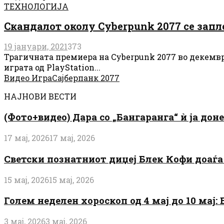
ТЕХНОЛОГИЈА
Скандалот околу Cyberpunk 2077 се зап
19 јануари, 2021
373
Трагичната премиера на Cyberpunk 2077 во декемвр
играта од PlayStation...
Видео Игра
Сајберпанк 2077
НАЈНОВИ ВЕСТИ
(Фото+видео) Дара со „Бангаранга“ ѝ ја дон
17 мај, 2026
17 мај, 2026
Светски познатниот диџеј Блек Кофи доаѓа н
15 мај, 2026
15 мај, 2026
Голем неделен хороскоп од 4 мај до 10 мај
3 мај, 2026
3 мај, 2026