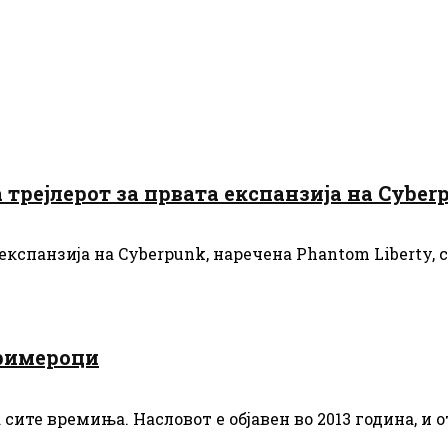
 трејлерот за првата експанзија на Cyber
 експанзија на Cyberpunk, наречена Phantom Liberty, 
примероци
 сите времиња. Насловот е објавен во 2013 година, и о