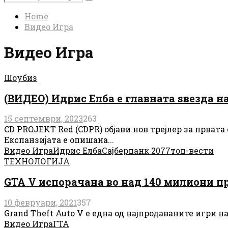
Search
for:
Home
Видео Игра
Видео Игра
Шоубиз
(ВИДЕО) Идрис Елба е главната ѕвезда на
15 септември, 2023
263
CD PROJEKT Red (CDPR) објави нов трејлер за првата
Експанзијата е опишана...
Видео Игра
Идрис Елба
Сајберпанк 2077
топ-вести
ТЕХНОЛОГИЈА
GTA V испорачанa во над 140 милиони 
10 февруари, 2021
357
Grand Theft Auto V е една од најпродаваните игри на
Видео Игра
ГТА