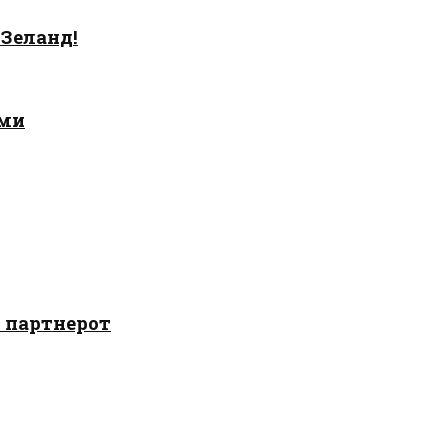
 Зеланд!
ами
о партнерот