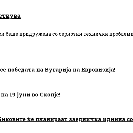
леткува
и беше придружена со сериозни технички проблеми и 
есе победата на Бугарија на Евровизија!
а 19 јуни во Скопје!
: Биковите ќе планираат заедничка иднина с