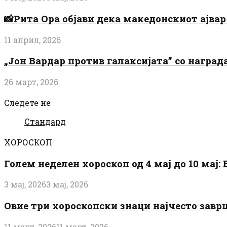
📸Рита Ора објави дека македонскиот ајвар 
11 април, 2026
„Јон Вардар против галаксијата” со награ
26 март, 2026
Следете не
Стандард
ХОРОСКОП
Голем неделен хороскоп од 4 мај до 10 мај
3 мај, 2026
3 мај, 2026
Овие три хороскопски знаци најчесто завр
11 март, 2026
11 март, 2026