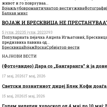
живот и го поврзуваа...
Војаж
љубов
романтична
топ-вести
ужива
Фотографи
Балкан микс
ВОЈАЖ И БРЕСКВИЦА НЕ ПРЕСТАНУВААТ! 
5 јули, 2023
5 јули, 2023
293
Популарната пејачка Анџела Игњатовиќ, Бресквица в
предизвика лавина од...
Бресквица
Војаж
Врска
Србија
топ-вести
НАЈНОВИ ВЕСТИ
(Фото+видео) Дара со „Бангаранга“ ѝ ја дон
17 мај, 2026
17 мај, 2026
Светски познатниот диџеј Блек Кофи доаѓа н
15 мај, 2026
15 мај, 2026
Голем неделен хороскоп од 4 мај до 10 мај