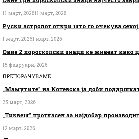
11 март, 2026
11 март, 2026
Руски астролог откри што го очекува секој 
1 март, 2026
1 март, 2026
Овие 2 хороскопски знаци ќе живеат како 
15 февруари, 2026
ПРЕПОРАЧУВАМЕ
„Мамутите“ на Котевска ја доби поддршката
25 март, 2026
„Тиквеш“ прогласен за најдобар производи
12 март, 2026