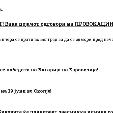
ја
Вака пејачот одговори на ПРОВОКАЦИИТЕ
чера се врати во Белград за да се одмори пред вече
есе победата на Бугарија на Евровизија!
а 19 јуни во Скопје!
: Биковите ќе планираат заедничка иднина с