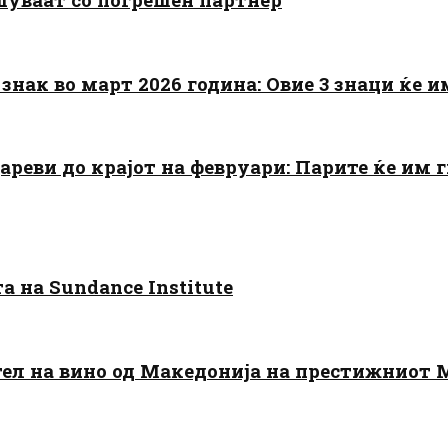
знак во март 2026 година: Овие 3 знаци ќе им
цареви до крајот на февруари: Парите ќе им
 на Sundance Institute
тел на вино од Македонија на престижниот 