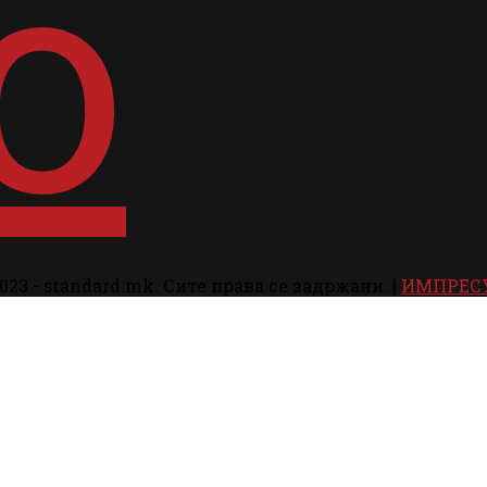
023 - standard.mk. Сите права се задржани. |
ИМПРЕС