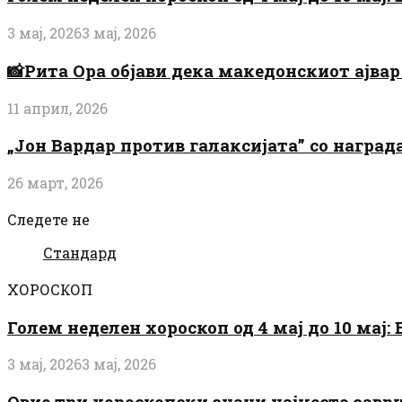
3 мај, 2026
3 мај, 2026
📸Рита Ора објави дека македонскиот ајвар 
11 април, 2026
„Јон Вардар против галаксијата” со награ
26 март, 2026
Следете не
Стандард
ХОРОСКОП
Голем неделен хороскоп од 4 мај до 10 мај
3 мај, 2026
3 мај, 2026
Овие три хороскопски знаци најчесто завр