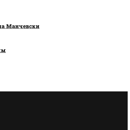
 на Манчевски
лм