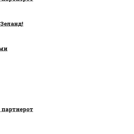
 Зеланд!
ами
о партнерот