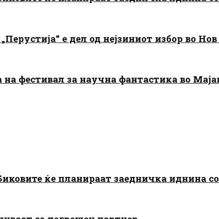
„Перустија“ е дел од нејзиниот избор во Нов
да на фестивал за научна фантастика во Мај
: Биковите ќе планираат заедничка иднина с
шуваат со погрешен партнер