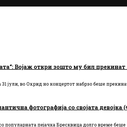
ата“: Војаж откри зошто му бил прекинат
1 јули, во Охрид но концертот набрзо беше прекинат. 
мантична фотографија со својата девојка 
 со популарната пејачка Бресквица долго време беш