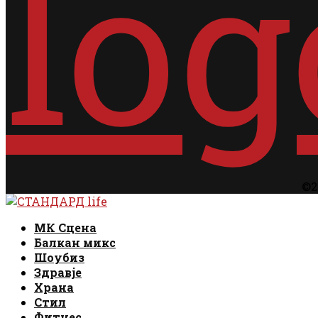
©2
Facebook
Instagram
Email
Rss
Facebook
Instagram
Email
Rss
МК Сцена
Балкан микс
Шоубиз
Здравје
Храна
Стил
Фитнес