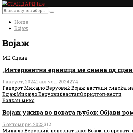
Primary
Menu
Search
Search
for:
Home
Војаж
Војаж
МК Сцена
„Интервентна единица ме симна од сцен
1 август, 2024
1 август, 2024
274
Раперот Михајло Веруовиќ Војаж настапи синоќа, на 3
Војаж
Михајло Веруовиќ
настап
Охрид
топ-вести
Балкан микс
Војаж ужива во новата љубов: Објави ро
5 октомври, 2023
312
Михајло Веруовиќ, попознат како Војаж, по врската