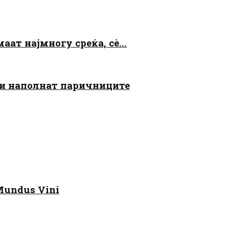
аат најмногу среќа, сè...
 ги наполнат паричниците
Mundus Vini