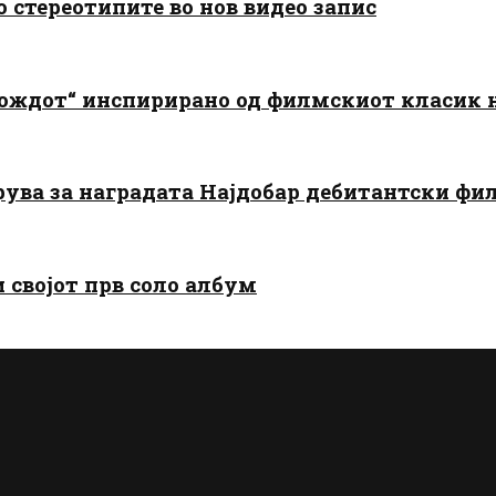
о стереотипите во нов видео запис
дождот“ инспирирано од филмскиот класик
арува за наградата Најдобар дебитантски фи
и својот прв соло албум