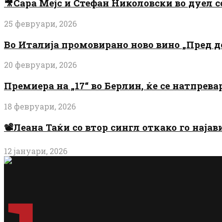
🎥Сара Мејс и Стефан Николовски во дуел с
25 февруари, 2026
Во Италија промовирано ново вино „Пред 
20 февруари, 2026
Премиера на „17“ во Берлин, ќе се натпрев
18 февруари, 2026
📽️Леана Таќи со втор сингл откако го најав
12 јануари, 2026