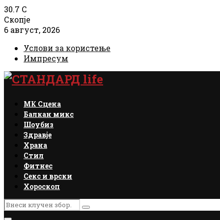
30.7
C
Скопје
6 август, 2026
Услови за користење
Импресум
Facebook
Instagram
Email
Rss
МК Сцена
Балкан микс
Шоубиз
Здравје
Храна
Стил
Фитнес
Секс и врски
Хороскоп
Search
Search
for: