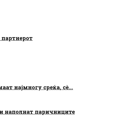
о партнерот
аат најмногу среќа, сè...
 ги наполнат паричниците