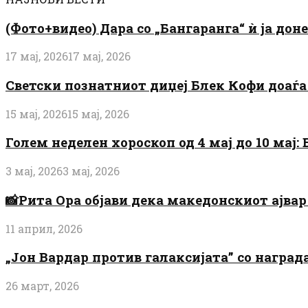
(Фото+видео) Дара со „Бангаранга“ ѝ ја дон
17 мај, 2026
17 мај, 2026
Светски познатниот диџеј Блек Кофи доаѓа н
15 мај, 2026
15 мај, 2026
Голем неделен хороскоп од 4 мај до 10 мај
3 мај, 2026
3 мај, 2026
📸Рита Ора објави дека македонскиот ајвар 
11 април, 2026
„Јон Вардар против галаксијата” со награ
26 март, 2026