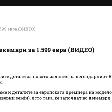
.599 евра (ВИДЕО)
декември за 1.599 евра (ВИДЕО)
те детали за новото издание на легендарниот Razr
и.
вме и деталите за европската премиера на модело
верни земји), исто така, ќе започнат во декември,