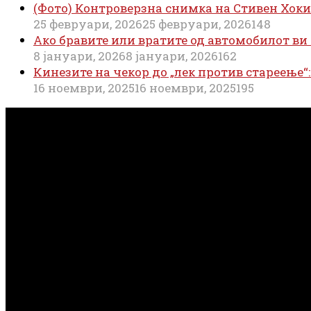
(Фото) Контроверзна снимка на Стивен Хок
25 февруари, 2026
25 февруари, 2026
148
Ако бравите или вратите од автомобилот ви 
8 јануари, 2026
8 јануари, 2026
162
Кинезите на чекор до „лек против стареење“
16 ноември, 2025
16 ноември, 2025
195