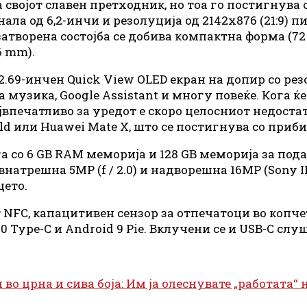
а својот славен претходник, но тоа го постигнува
ла од 6,2-инчи и резолуција од 2142х876 (21:9) пи
затворена состојба се добива компактна форма (72 x
6 mm).
2.69-инчен Quick View OLED екран на допир со рез
 музика, Google Assistant и многу повеќе. Кога ќ
јвпечатливо за уредот е скоро целосниот недоста
old или Huawei Mate X, што се постигнува со приб
а со 6 GB RAM меморија и 128 GB меморија за под
атрешна 5MP (f / 2.0) и надворешна 16MP (Sony IMX5
ето.
NFC, капацитивен сензор за отпечатоци во копче
0 Type-C и Android 9 Pie. Вклучени се и USB-C слу
во црна и сива боја: Им ја олеснувате „работата“ 