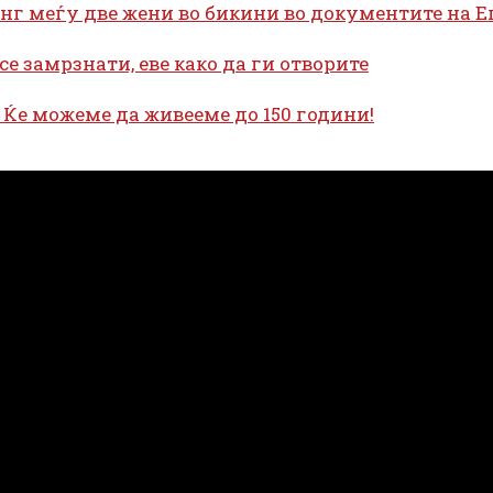
инг меѓу две жени во бикини во документите на 
се замрзнати, еве како да ги отворите
: Ќе можеме да живееме до 150 години!