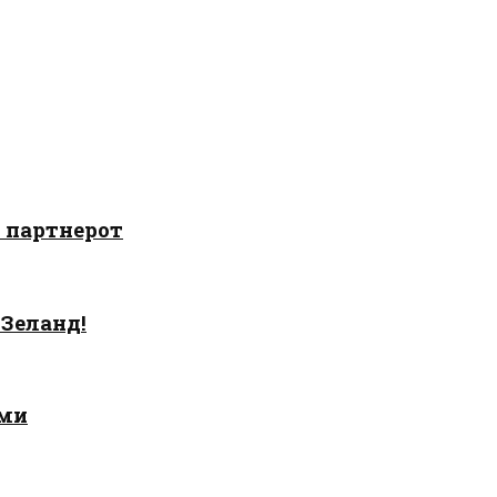
о партнерот
 Зеланд!
ами