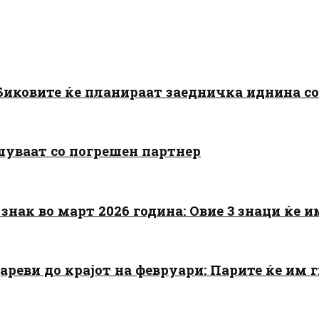
: Биковите ќе планираат заедничка иднина с
шуваат со погрешен партнер
знак во март 2026 година: Овие 3 знаци ќе им
цареви до крајот на февруари: Парите ќе им