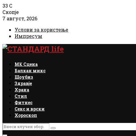
33
C
Скопје
7 август, 2026
Услови за користење
Импресум
Facebook
Instagram
Email
Rss
МК Сцена
Балкан микс
Шоубиз
Здравје
Храна
Стил
Фитнес
Секс и врски
Хороскоп
Search
Search
for: