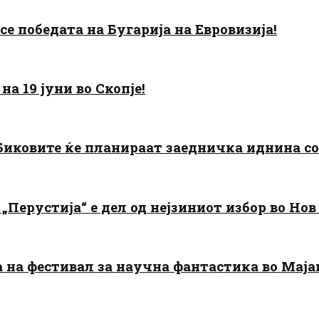
есе победата на Бугарија на Евровизија!
а 19 јуни во Скопје!
: Биковите ќе планираат заедничка иднина с
„Перустија“ е дел од нејзиниот избор во Нов
да на фестивал за научна фантастика во Мај