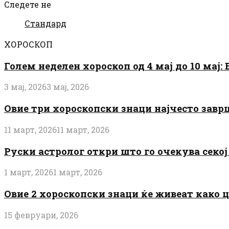
Следете не
Стандард
ХОРОСКОП
Голем неделен хороскоп од 4 мај до 10 мај
3 мај, 2026
3 мај, 2026
Овие три хороскопски знаци најчесто завр
11 март, 2026
11 март, 2026
Руски астролог откри што го очекува секој 
1 март, 2026
1 март, 2026
Овие 2 хороскопски знаци ќе живеат како 
15 февруари, 2026