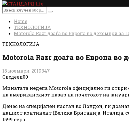
Primary
Menu
Search
Search
for:
Home
ТЕХНОЛОГИЈА
Motorola Razr доаѓа во Европа во декември за 1
ТЕХНОЛОГИЈА
Motorola Razr доаѓа во Европа во 
18 ноември, 2019
347
Сподели
0
0
Минатата недела Motorola официјално ги откри си
на американскиот пазар на почетокот на јануар
Денес на специјален настан во Лондон, ги дозна
нашиот континент (Велика Британија, Италија, се
1599 евра.