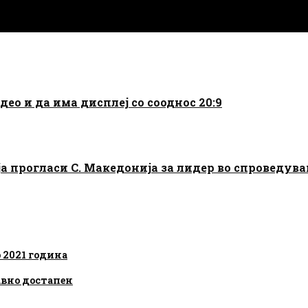
део и да има дисплеј со сооднос 20:9
а прогласи С. Македонија за лидер во спроведув
о 2021 година
авно достапен