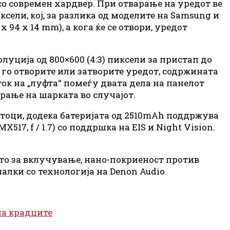
 со современ хардвер. При отварање на уредот ве
ксели, кој, за разлика од моделите на Samsung и
 94 x 14 mm), а кога ќе се отвори, уредот
олуција од 800×600 (4:3) пиксели за пристап до
е го отворите или затворите уредот, содржината
ток на „луфта“ помеѓу двата дела на панелот
ирање на шарката во случајот.
атоци, додека батеријата од 2510mAh поддржува
17, f / 1.7) со поддршка на EIS и Night Vision.
то за вклучување, нано-покриеност против
шалки со технологија на Denon Audio.
на крадците