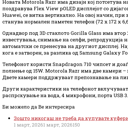
Новата Motorola Razr има дизајн кој потсетува н
поздравува Flex View pOLED дисплејот со дијагона
Huawei, се витка вертикално. На овој начин, при 
станува нормален паметен телефон (72 x 172 x 6,
Однадвор под 3D стаклото Gorilla Glass има втор 
известувања, снимање на селфи, репродукција на
автоматски се пренесува на другиот дисплеј. На
кога е затворен, за разлика од Samsung Galaxy F
Телефонот користи Snapdragon 710 чипсет и доаѓ
полнење од 15W. Motorola Razr има две камери – вн
Двете камери поддржуваат препознавање на лиц
Други карактеристики на телефонот вклучуваат 
распрскување на вода, 4 микрофони, порта USB 3.
Би можело да Ве интересира
Зошто никогаш не треба да купувате куфери 
1 март, 2026
1 март, 2026
150