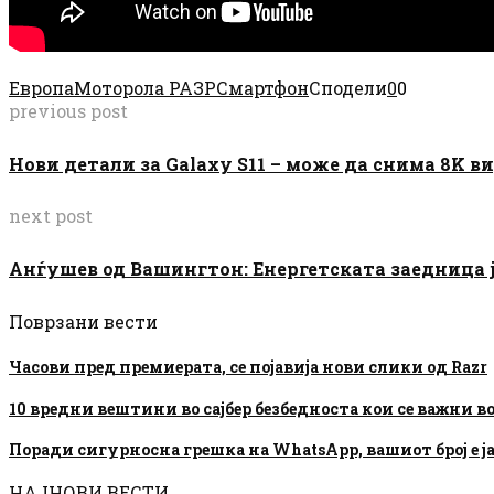
Европа
Моторола РАЗР
Смартфон
Сподели
0
0
previous post
Нови детали за Galaxy S11 – може да снима 8K ви
next post
Анѓушев од Вашингтон: Енергетската заедница ј
Поврзани вести
Часови пред премиерата, се појавија нови слики од Razr
10 вредни вештини во сајбер безбедноста кои се важни в
Поради сигурносна грешка на WhatsApp, вашиот број е ј
НАЈНОВИ ВЕСТИ