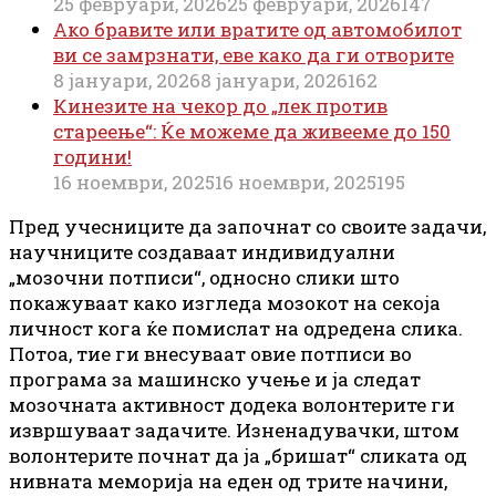
25 февруари, 2026
25 февруари, 2026
147
Ако бравите или вратите од автомобилот
ви се замрзнати, еве како да ги отворите
8 јануари, 2026
8 јануари, 2026
162
Кинезите на чекор до „лек против
стареење“: Ќе можеме да живееме до 150
години!
16 ноември, 2025
16 ноември, 2025
195
Пред учесниците да започнат со своите задачи,
научниците создаваат индивидуални
„мозочни потписи“, односно слики што
покажуваат како изгледа мозокот на секоја
личност кога ќе помислат на одредена слика.
Потоа, тие ги внесуваат овие потписи во
програма за машинско учење и ја следат
мозочната активност додека волонтерите ги
извршуваат задачите. Изненадувачки, штом
волонтерите почнат да ја „бришат“ сликата од
нивната меморија на еден од трите начини,