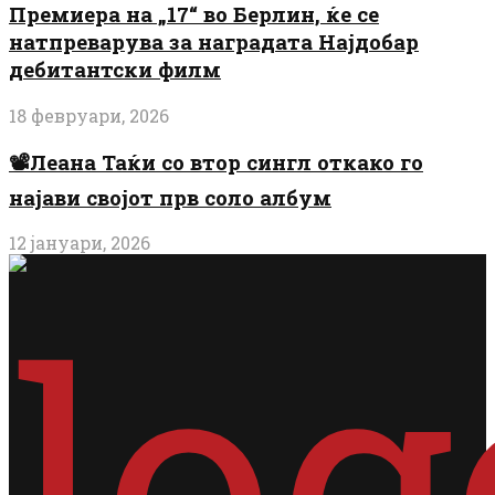
Премиера на „17“ во Берлин, ќе се
натпреварува за наградата Најдобар
дебитантски филм
18 февруари, 2026
📽️Леана Таќи со втор сингл откако го
најави својот прв соло албум
12 јануари, 2026