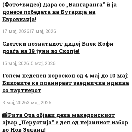
(Фото+видео) Дара со „Бангаранга“ ѝ ја
донесе победата на Бугарија на
Евровизија!
17 мај, 2026
17 мај, 2026
Светски познатниот диџеј Блек Кофи
доаѓа на 19 јуни во Скопје!
15 мај, 2026
15 мај, 2026
Голем неделен хороскоп од 4 мај до 10 мај:
Биковите ќе планираат заедничка иднина
со партнерот
3 мај, 2026
3 мај, 2026
📸Рита Ора објави дека македонскиот
ајвар „Перустија“ е дел од нејзиниот избор
во Нов Зеланд!