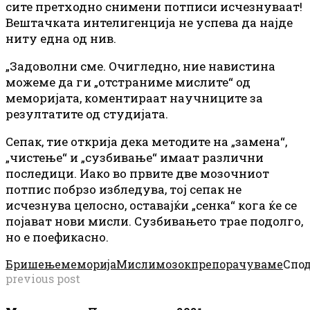
сите претходно снимени потписи исчезнуваат!
Вештачката интелигенција не успева да најде
ниту една од нив.
„Задоволни сме. Очигледно, ние навистина
можеме да ги „отстраниме мислите“ од
меморијата, коментираат научниците за
резултатите од студијата.
Сепак, тие открија дека методите на „замена“,
„чистење“ и „сузбивање“ имаат различни
последици. Иако во првите две мозочниот
потпис побрзо избледува, тој сепак не
исчезнува целосно, оставајќи „сенка“ кога ќе се
појават нови мисли. Сузбивањето трае подолго,
но е поефикасно.
Бришење
меморија
Мисли
мозок
препорачуваме
Спо
previous post