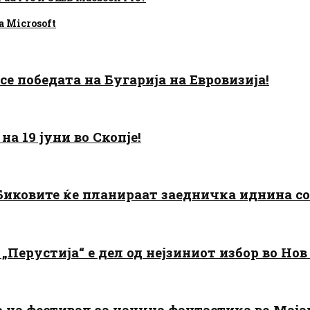
 Microsoft
есе победата на Бугарија на Евровизија!
а 19 јуни во Скопје!
: Биковите ќе планираат заедничка иднина с
„Перустија“ е дел од нејзиниот избор во Нов
да на фестивал за научна фантастика во Мај