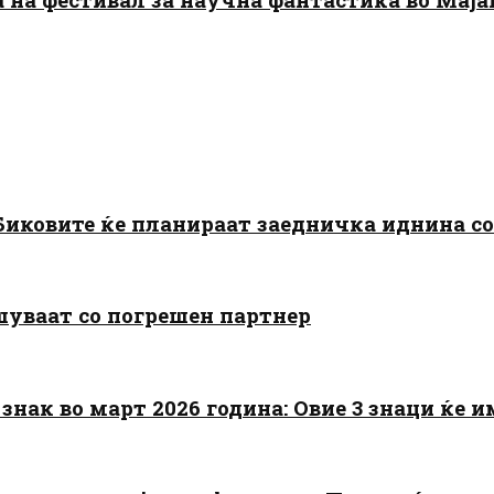
: Биковите ќе планираат заедничка иднина с
шуваат со погрешен партнер
знак во март 2026 година: Овие 3 знаци ќе им