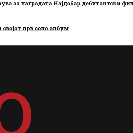
арува за наградата Најдобар дебитантски фи
и својот прв соло албум