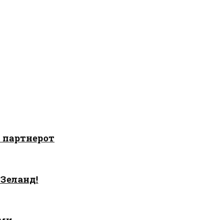
о партнерот
 Зеланд!
ами