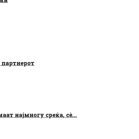
о партнерот
аат најмногу среќа, сè...