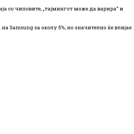
ја со чиповите, „тајмингот може да варира“ и
на Samsung за околу 5%, но значително ќе влијае