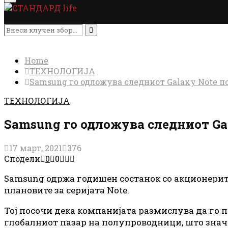
Menu
Search
for:
Search
Home
ТЕХНОЛОГИЈА
Samsung го одложува следниот Galaxy Note п
ТЕХНОЛОГИЈА
Samsung го одложува следниот Ga
17 март, 2021
376
Сподели
0
0
Samsung одржа годишен состанок со акционерите
плановите за серијата Note.
Тој посочи дека компанијата размислува да го 
глобалниот пазар на полупроводници, што значи