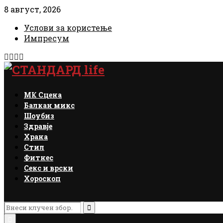
8 август, 2026
Услови за користење
Импресум
Facebook
Instagram
Email
Rss
МК Сцена
Балкан микс
Шоубиз
Здравје
Храна
Стил
Фитнес
Секс и врски
Хороскоп
Search
for:
Search
Primary