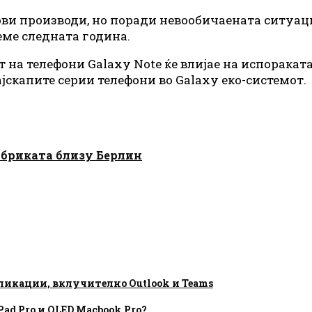
ви производи, но поради невообичаената ситуаци
еме следната година.
а телефони Galaxy Note ќе влијае на испораката 
ајскапите серии телефони во Galaxy еко-системот.
абриката близу Берлин
пликации, вклучително Outlook и Teams
ad Pro и OLED Macbook Pro?