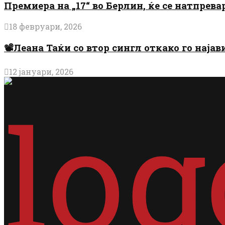
Премиера на „17“ во Берлин, ќе се натпрев
18 февруари, 2026
📽️Леана Таќи со втор сингл откако го најав
12 јануари, 2026