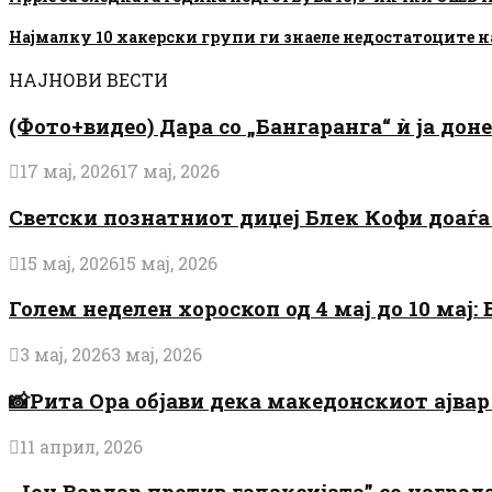
Најмалку 10 хакерски групи ги знаеле недостатоците на
НАЈНОВИ ВЕСТИ
(Фото+видео) Дара со „Бангаранга“ ѝ ја дон
17 мај, 2026
17 мај, 2026
Светски познатниот диџеј Блек Кофи доаѓа н
15 мај, 2026
15 мај, 2026
Голем неделен хороскоп од 4 мај до 10 мај
3 мај, 2026
3 мај, 2026
📸Рита Ора објави дека македонскиот ајвар 
11 април, 2026
„Јон Вардар против галаксијата” со награ