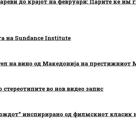
цареви до крајот на февруари: Парите ќе им
 на Sundance Institute
тел на вино од Македонија на престижниот 
о стереотипите во нов видео запис
дождот“ инспирирано од филмскиот класик