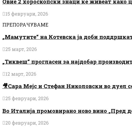
Овие 2 хороскопски знаци ќе живеат како 
15 февруари, 2026
ПРЕПОРАЧУВАМЕ
„Мамутите“ на Котевска ја доби поддршката
25 март, 2026
„Тиквеш“ прогласен за најдобар производи
12 март, 2026
🎥Сара Мејс и Стефан Николовски во дуел с
25 февруари, 2026
Во Италија промовирано ново вино „Пред 
20 февруари, 2026