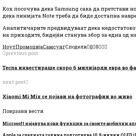
Кох посочува дека Samsung сака да претстави но
дека линијата Note треба да биде достапна навр
Аналитичарите предвидуваат дека недостатокот н
на приходите, бидејќи станува збор за една од н
Ноут
Промоција
Самсунг
Сподели
0
0
previous post
Тесла инвестираше скоро 6 милијарди евра во ф
next post
Xiaomi Mi Mix се појави на фотографии во живо
Поврзани вести
Microsoft најавува нови функции за своите мобилни а
Apple за следната година подготвува 10,9-инчни OLED iP