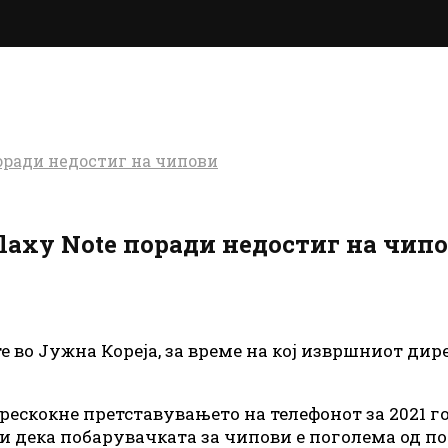
оради недостиг на чипови
laxy Note поради недостиг на чип
 во Јужна Кореја, за време на кој извршниот ди
прескокне претставувањето на телефонот за 2021 
 дека побарувачката за чипови е поголема од по