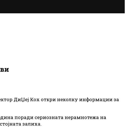
ови
ректор ДиЏеј Кох откри неколку информации за
година поради сериозната нерамнотежа на
стојната залиха.