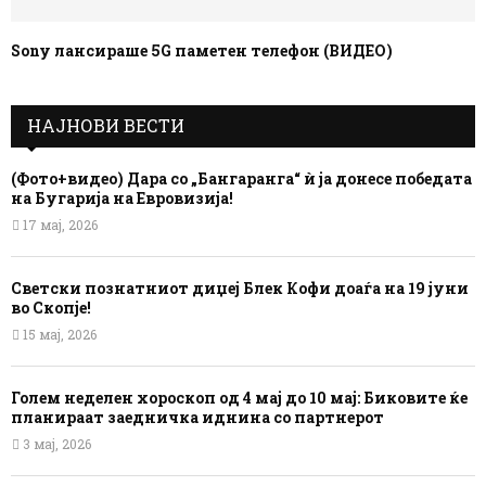
Sony лансираше 5G паметен телефон (ВИДЕО)
НАЈНОВИ ВЕСТИ
(Фото+видео) Дара со „Бангаранга“ ѝ ја донесе победата
на Бугарија на Евровизија!
17 мај, 2026
Светски познатниот диџеј Блек Кофи доаѓа на 19 јуни
во Скопје!
15 мај, 2026
Голем неделен хороскоп од 4 мај до 10 мај: Биковите ќе
планираат заедничка иднина со партнерот
3 мај, 2026