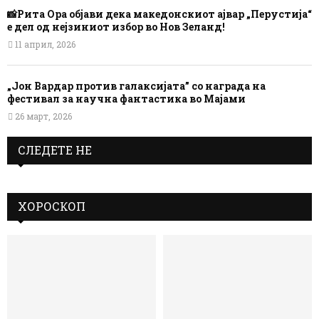
📸Рита Ора објави дека македонскиот ајвар „Перустија“
е дел од нејзиниот избор во Нов Зеланд!
11 април, 2026
„Јон Вардар против галаксијата” со награда на
фестивал за научна фантастика во Мајами
26 март, 2026
СЛЕДЕТЕ НЕ
ХОРОСКОП