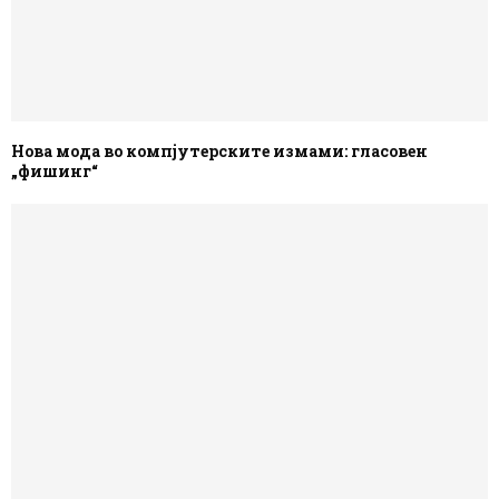
Нова мода во компјутерските измами: гласовен
„фишинг“