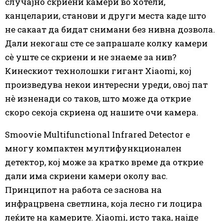
случајно скриени камери во хотели,
канцеларии, станови и други места каде што
не сакаат да бидат снимани без нивна дозвола.
Дали некогаш сте се запрашале колку камери
сè уште се скриени и не знаеме за нив?
Кинескиот технолошки гигант Xiaomi, кој
произведува некои интересни уреди, овој пат
нè изненади со таков, што може да открие
скоро секоја скриена од нашите очи камера.
Smoovie Multifunctional Infrared Detector е
многу компактен мултифункционален
детектор, кој може за кратко време да открие
дали има скриени камери околу вас.
Принципот на работа се заснова на
инфрацрвена светлина, која лесно ги лоцира
леќите на камерите. Xiaomi, исто така, најде