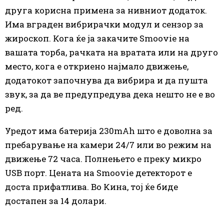
друга корисна примена за нивниот додаток.
Има вграден вибрирачки модул и сензор за
жироскоп. Кога ќе ја закачите Smoovie на
вашата торба, рачката на вратата или на друго
место, кога е откриено најмало движење,
додатокот започнува да вибрира и да пушта
звук, за да ве предупредува дека нешто не е во
ред.
Уредот има батерија 230mAh што е доволна за
пребарување на камери 24/7 или во режим на
движење 72 часа. Полнењето е преку микро
USB порт. Цената на Smoovie детекторот е
доста прифатлива. Во Кина, тој ќе биде
достапен за 14 долари.