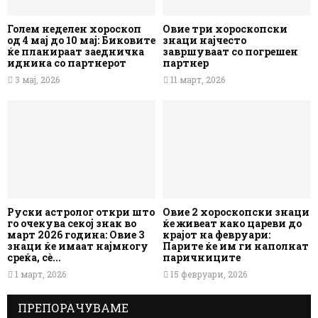
Голем неделен хороскоп
Овие три хороскопски
од 4 мај до 10 мај: Биковите
знаци најчесто
ќе планираат заедничка
завршуваат со погрешен
иднина со партнерот
партнер
3 мај, 2026
11 март, 2026
Руски астролог откри што
Овие 2 хороскопски знаци
го очекува секој знак во
ќе живеат како цареви до
март 2026 година: Овие 3
крајот на февруари:
знаци ќе имаат најмногу
Парите ќе им ги наполнат
среќа, сè...
паричниците
1 март, 2026
15 февруари, 2026
ПРЕПОРАЧУВАМЕ