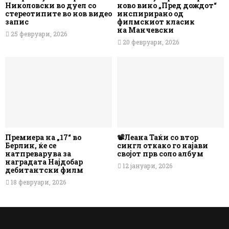
Николовски во дуел со
ново вино „Пред дождот“
стереотипите во нов видео
инспирирано од
запис
филмскиот класик
на Манчевски
25 февруари, 2026
20 февруари, 2026
Премиера на „17“ во
📽️Леана Таќи со втор
Берлин, ќе се
сингл откако го најави
натпреварува за
својот прв соло албум
наградата Најдобар
12 јануари, 2026
дебитантски филм
18 февруари, 2026