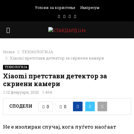
Услови за користење
Импресум
Facebook
Instagram
Email
Rss
PRIMARY
MENU
Home
ТЕХНОЛОГИЈА
Xiaomi претстави детектор за скриени камери
ТЕХНОЛОГИЈА
Xiaomi претстави детектор за
скриени камери
12 февруари, 2020
404
СПОДЕЛИ
0
0
Не е изолиран случај, кога луѓето наоѓаат