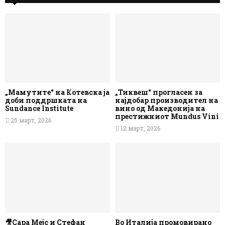
„Мамутите“ на Котевска ја
„Тиквеш“ прогласен за
доби поддршката на
најдобар производител на
Sundance Institute
вино од Македонија на
престижниот Mundus Vini
25 март, 2026
12 март, 2026
🎥Сара Мејс и Стефан
Во Италија промовирано