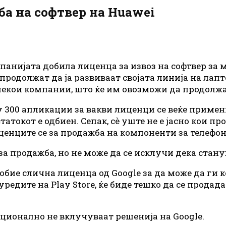
ба на софтвер на Huawei
компанијата добила лиценца за извоз на софтвер за
 продолжат да ја развиваат својата линија на ла
 некои компании, што ќе им овозможи да продолжа
300 апликации за вакви лиценци се веќе примени
татокот е одбиен. Сепак, сè уште не е јасно кои п
лиценците се за продажба на компоненти за телефон
за продажба, но не може да се исклучи дека стану
обие слична лиценца од Google за да може да ги 
редите на Play Store, ќе биде тешко да се продад
иционално не вклучуваат решенија на Google.