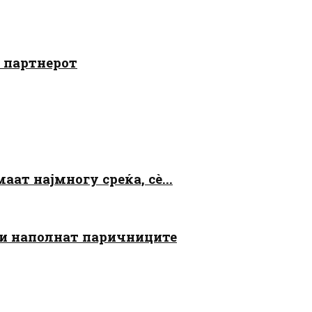
о партнерот
аат најмногу среќа, сè...
 ги наполнат паричниците