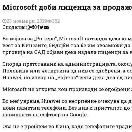
Microsoft доби лиценца за продаж
23 ноември, 2019
362
Сподели
0
0
Во изјава за „Ројтерс“, Microsoft потврди дека 
вест за Кинезите, бидејќи тоа ќе им овозможи да
трговија на САД објави дека издала лиценци за
Според претставник на администрацијата, околу 
Половина или четвртина од нив се одобрени, а ос
Huawei, но извор на „Ројтерс“ вели дека дел од 
Microsoft не открива кои производи се одобрени 
Во меѓувреме, Huawei со нетрпение очекува да д
нови паметни телефони. Без нив и пристапот до у
навикнати на софтвер на Google.
Ова не е проблем во Кина, каде телефоните трад