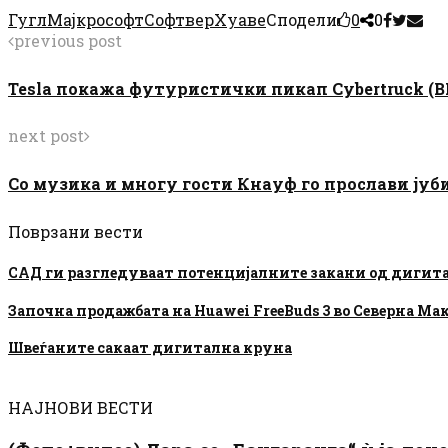
Гугл
Мајкрософт
Софтвер
Хуаве
Сподели
0
0
previous post
Tesla покажа футуристички пикап Cybertruck (
next post
Со музика и многу гости Кнауф го прослави јуби
Поврзани вести
САД ги разгледуваат потенцијалните закани од дигит
Започна продажбата на Huawei FreeBuds 3 во Северна Ма
Швеѓаните сакаат дигитална круна
НАЈНОВИ ВЕСТИ