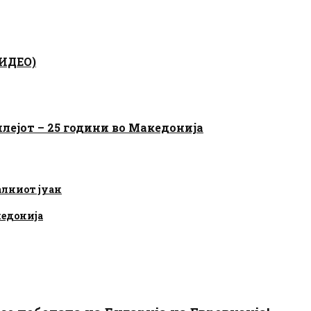
ВИДЕО)
лејот – 25 години во Македонија
алниот јуан
кедонија