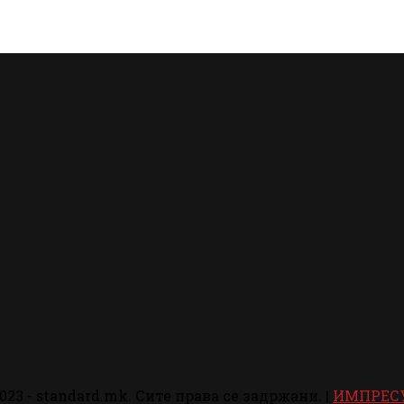
023 - standard.mk. Сите права се задржани. |
ИМПРЕС