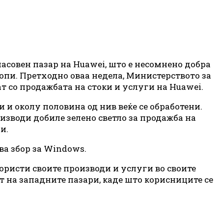
 масовен пазар на Huawei, што е несомнено добра
птопи. Претходно оваа недела, Министерството за
т со продажбата на стоки и услуги на Huawei.
 и околу половина од нив веќе се обработени.
роизводи добиле зелено светло за продажба на
и.
ва збор за Windows.
користи своите производи и услуги во своите
ат на западните пазари, каде што корисниците се