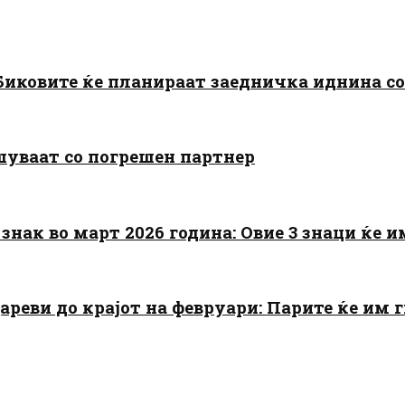
: Биковите ќе планираат заедничка иднина с
шуваат со погрешен партнер
знак во март 2026 година: Овие 3 знаци ќе им
цареви до крајот на февруари: Парите ќе им