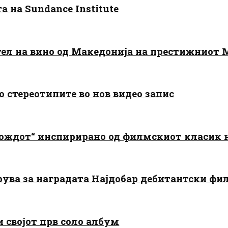
 на Sundance Institute
тел на вино од Македонија на престижниот 
о стереотипите во нов видео запис
дождот“ инспирирано од филмскиот класик
арува за наградата Најдобар дебитантски фи
и својот прв соло албум