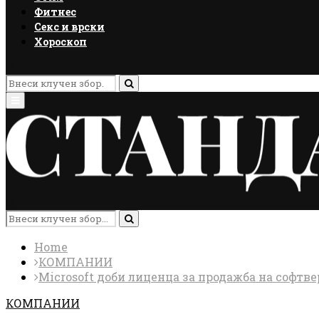
Фитнес
Секс и врски
Хороскоп
Search
for:
Search
Primary
Menu
Search
for:
Search
Home
КОМПАНИИ
Microsoft доби лиценца за продажба на софтве
КОМПАНИИ