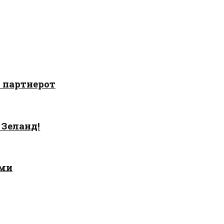
о партнерот
 Зеланд!
ами