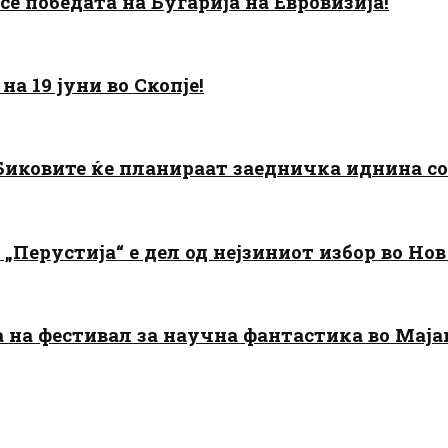
есе победата на Бугарија на Евровизија!
а 19 јуни во Скопје!
: Биковите ќе планираат заедничка иднина с
„Перустија“ е дел од нејзиниот избор во Нов
да на фестивал за научна фантастика во Мај