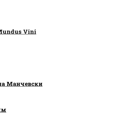
Mundus Vini
 на Манчевски
лм