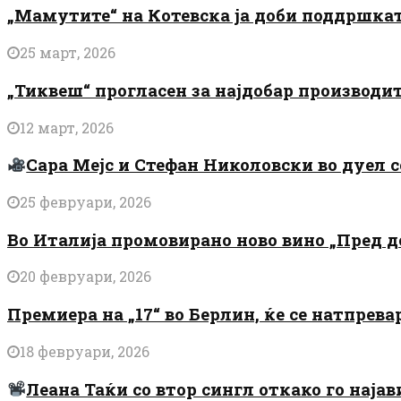
„Мамутите“ на Котевска ја доби поддршката
25 март, 2026
„Тиквеш“ прогласен за најдобар производи
12 март, 2026
Сара Мејс и Стефан Николовски во дуел с
25 февруари, 2026
Во Италија промовирано ново вино „Пред 
20 февруари, 2026
Премиера на „17“ во Берлин, ќе се натпрев
18 февруари, 2026
Леана Таќи со втор сингл откако го најав