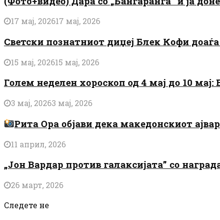
(Фото+видео) Дара со „Бангаранга“ ѝ ја дон
17 мај, 2026
17 мај, 2026
Светски познатниот диџеј Блек Кофи доаѓа н
15 мај, 2026
15 мај, 2026
Голем неделен хороскоп од 4 мај до 10 мај
3 мај, 2026
3 мај, 2026
Рита Ора објави дека македонскиот ајвар 
11 април, 2026
„Јон Вардар против галаксијата” со награ
26 март, 2026
Следете не