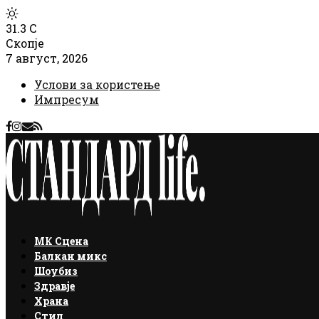
31.3
C
Скопје
7 август, 2026
Услови за користење
Импресум
Facebook
Instagram
Email
Rss
МК Сцена
Балкан микс
Шоубиз
Здравје
Храна
Стил