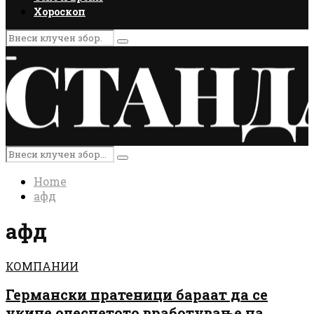
Хороскоп
Search
Search
for:
Primary
Menu
Search
Search
for:
Home
афд
афд
КОМПАНИИ
Германски пратеници бараат да се
укине олеснетото вработување на