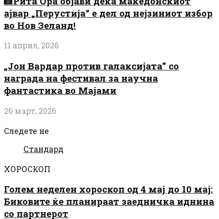
📸Рита Ора објави дека македонскиот
ајвар „Перустија“ е дел од нејзиниот избор
во Нов Зеланд!
11 април, 2026
„Јон Вардар против галаксијата” со
награда на фестивал за научна
фантастика во Мајами
26 март, 2026
Следете не
Стандард
ХОРОСКОП
Голем неделен хороскоп од 4 мај до 10 мај:
Биковите ќе планираат заедничка иднина
со партнерот