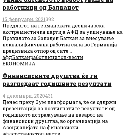
работници од Балканот
15 февруари, 2021
392
Предлогот на германската десничарска
екстремистичка партија АФД за укинување на
Правилото за Западен Балкан за внесување
неквалификувана работна сила во Германија
предизвика отпор од сите...
афд
Балкан
работници
топ-вести
ЕКОНОМИЈА
Финансиските друштва ќе ги
разгледаат годишните резултати
4 декември, 2020
431
Денес преку Зум платформата, ќе се оддржи
презентација за постигнатите резултати од
годишното истражување на пазарот на
финансиски друштва, во организација на
Асоцијацијата на финансиски...
афд
состанок
топ-вести