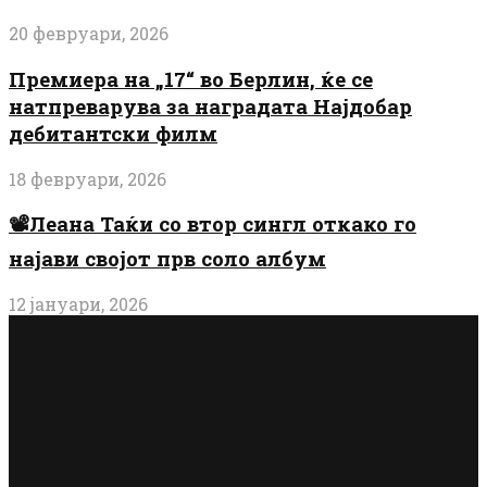
20 февруари, 2026
Премиера на „17“ во Берлин, ќе се
натпреварува за наградата Најдобар
дебитантски филм
18 февруари, 2026
📽️Леана Таќи со втор сингл откако го
најави својот прв соло албум
12 јануари, 2026