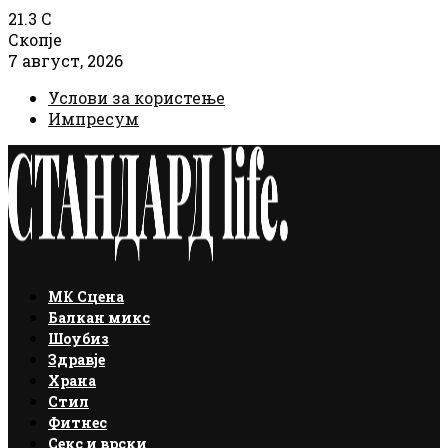
21.3
C
Скопје
7 август, 2026
Услови за користење
Импресум
Facebook
Instagram
Email
Rss
МК Сцена
Балкан микс
Шоубиз
Здравје
Храна
Стил
Фитнес
Секс и врски