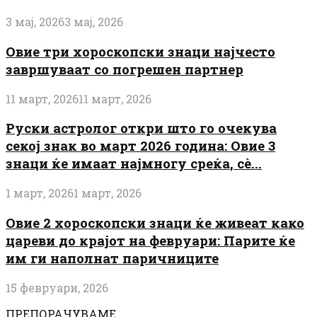
3 мај, 2026
3 мај, 2026
Овие три хороскопски знаци најчесто
завршуваат со погрешен партнер
11 март, 2026
11 март, 2026
Руски астролог откри што го очекува
секој знак во март 2026 година: Овие 3
знаци ќе имаат најмногу среќа, сè...
1 март, 2026
1 март, 2026
Овие 2 хороскопски знаци ќе живеат како
цареви до крајот на февруари: Парите ќе
им ги наполнат паричниците
15 февруари, 2026
ПРЕПОРАЧУВАМЕ