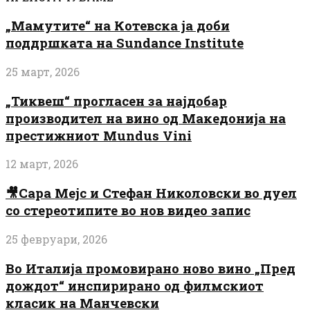
„Мамутите“ на Котевска ја доби
поддршката на Sundance Institute
25 март, 2026
„Тиквеш“ прогласен за најдобар
производител на вино од Македонија на
престижниот Mundus Vini
12 март, 2026
🎥Сара Мејс и Стефан Николовски во дуел
со стереотипите во нов видео запис
25 февруари, 2026
Во Италија промовирано ново вино „Пред
дождот“ инспирирано од филмскиот
класик на Манчевски