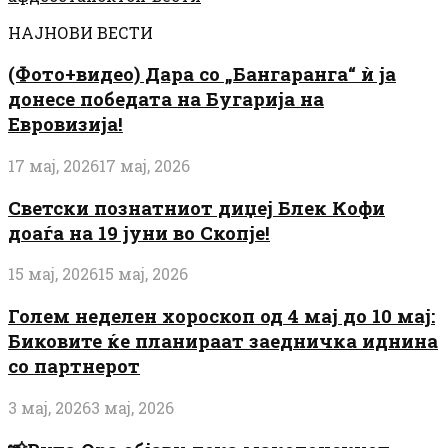
НАЈНОВИ ВЕСТИ
(Фото+видео) Дара со „Бангаранга“ ѝ ја
донесе победата на Бугарија на
Евровизија!
17 мај, 2026
17 мај, 2026
Светски познатниот диџеј Блек Кофи
доаѓа на 19 јуни во Скопје!
15 мај, 2026
15 мај, 2026
Голем неделен хороскоп од 4 мај до 10 мај:
Биковите ќе планираат заедничка иднина
со партнерот
3 мај, 2026
3 мај, 2026