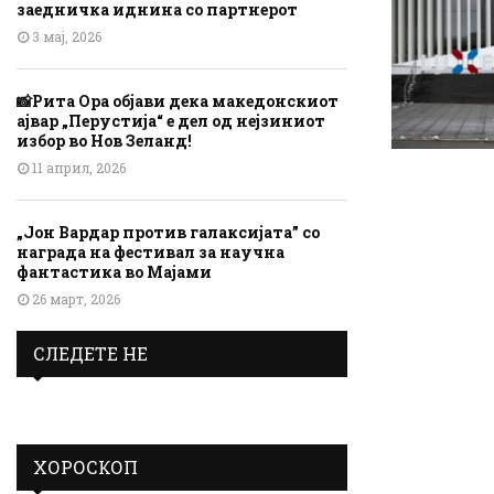
заедничка иднина со партнерот
3 мај, 2026
📸Рита Ора објави дека македонскиот
ајвар „Перустија“ е дел од нејзиниот
избор во Нов Зеланд!
11 април, 2026
„Јон Вардар против галаксијата” со
награда на фестивал за научна
фантастика во Мајами
26 март, 2026
СЛЕДЕТЕ НЕ
ХОРОСКОП