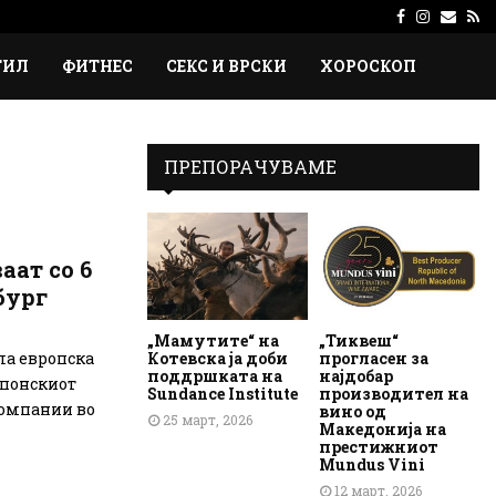
Facebook
Instagr
Emai
Rs
ТИЛ
ФИТНЕС
СЕКС И ВРСКИ
ХОРОСКОП
ПРЕПОРАЧУВАМЕ
ат со 6
бург
„Мамутите“ на
„Тиквеш“
Котевска ја доби
прогласен за
ла европска
поддршката на
најдобар
апонскиот
Sundance Institute
производител на
компании во
вино од
25 март, 2026
Македонија на
престижниот
Mundus Vini
12 март, 2026