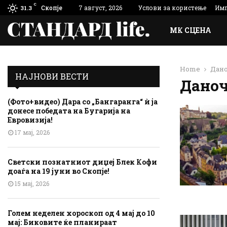
C
Скопје
7 август, 2026
Услови за користење
Имп
31.3
МК СЦЕНА
Home
Дано
НАЈНОВИ ВЕСТИ
Даноч
(Фото+видео) Дара со „Бангаранга“ ѝ ја
донесе победата на Бугарија на
Евровизија!
17 мај, 2026
Светски познатниот диџеј Блек Кофи
доаѓа на 19 јуни во Скопје!
15 мај, 2026
Голем неделен хороскоп од 4 мај до 10
мај: Биковите ќе планираат