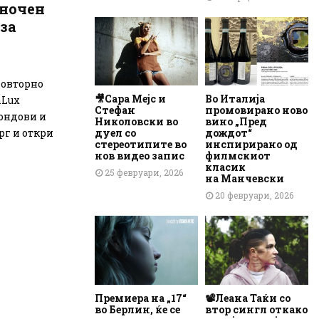
аночен
 за
повторно
🎥Сара Мејс и
Во Италија
nLux
Стефан
промовирано ново
фондови и
Николовски во
вино „Пред
г и откри
дуел со
дождот“
стереотипите во
инспирирано од
нов видео запис
филмскиот
класик
25 февруари, 2026
на Манчевски
20 февруари, 2026
Премиера на „17“
📽️Леана Таќи со
во Берлин, ќе се
втор сингл откако