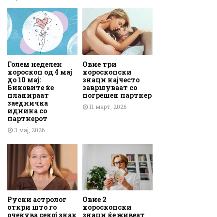
Голем неделен
Овие три
хороскоп од 4 мај
хороскопски
до 10 мај:
знаци најчесто
Биковите ќе
завршуваат со
планираат
погрешен партнер
заедничка
11 март, 2026
иднина со
партнерот
3 мај, 2026
Руски астролог
Овие 2
откри што го
хороскопски
очекува секој знак
знаци ќе живеат