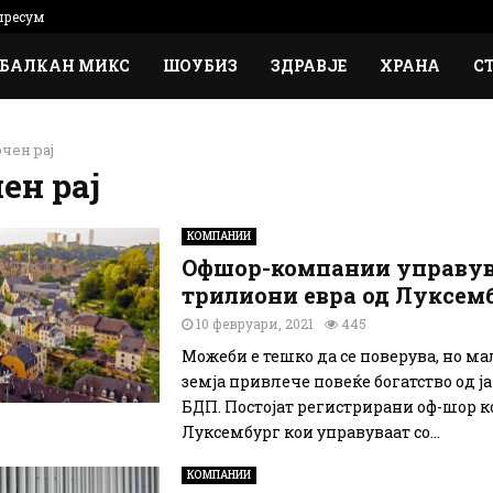
ресум
БАЛКАН МИКС
ШОУБИЗ
ЗДРАВЈЕ
ХРАНА
С
чен рај
ен рај
КОМПАНИИ
Офшор-компании управува
трилиони евра од Луксем
10 февруари, 2021
445
Можеби е тешко да се поверува, но ма
земја привлече повеќе богатство од ј
БДП. Постојат регистрирани оф-шор 
Луксембург кои управуваат со...
КОМПАНИИ