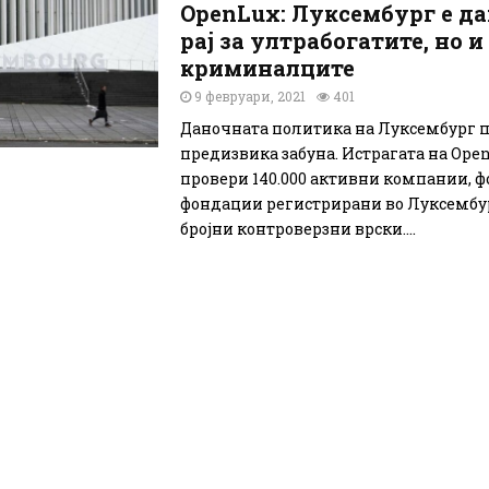
OpenLux: Луксембург е д
рај за ултрабогатите, но и
криминалците
9 февруари, 2021
401
Даночната политика на Луксембург 
предизвика забуна. Истрагата на Ope
провери 140.000 активни компании, 
фондации регистрирани во Луксембур
бројни контроверзни врски....