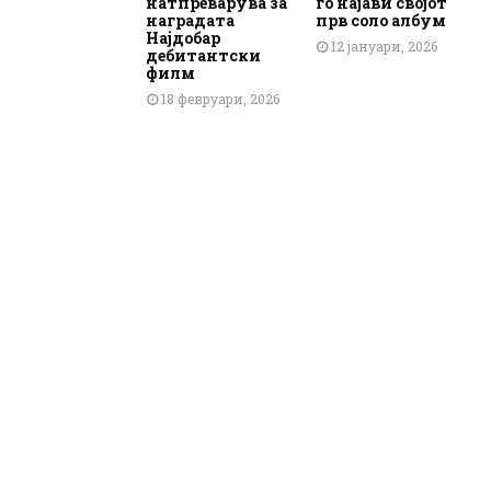
натпреварува за
го најави својот
наградата
прв соло албум
Најдобар
12 јануари, 2026
дебитантски
филм
18 февруари, 2026