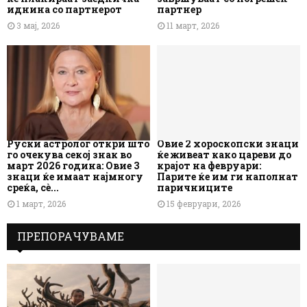
иднина со партнерот
партнер
3 мај, 2026
11 март, 2026
Руски астролог откри што
Овие 2 хороскопски знаци
го очекува секој знак во
ќе живеат како цареви до
март 2026 година: Овие 3
крајот на февруари:
знаци ќе имаат најмногу
Парите ќе им ги наполнат
среќа, сè...
паричниците
1 март, 2026
15 февруари, 2026
ПРЕПОРАЧУВАМЕ