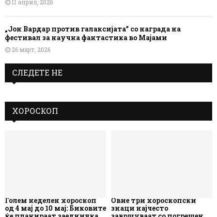
11 април, 2026
„Јон Вардар против галаксијата” со награда на
фестивал за научна фантастика во Мајами
26 март, 2026
СЛЕДЕТЕ НЕ
ХОРОСКОП
Голем неделен хороскоп
Овие три хороскопски
од 4 мај до 10 мај: Биковите
знаци најчесто
ќе планираат заедничка
завршуваат со погрешен