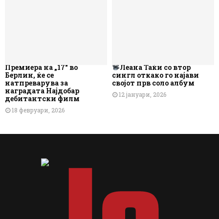
Премиера на „17“ во
Леана Таќи со втор
Берлин, ќе се
сингл откако го најави
натпреварува за
својот прв соло албум
наградата Најдобар
12 јануари, 2026
дебитантски филм
18 февруари, 2026