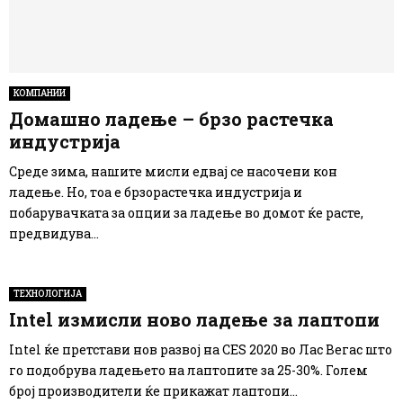
КОМПАНИИ
Домашно ладење – брзо растечка
индустрија
Среде зима, нашите мисли едвај се насочени кон
ладење. Но, тоа е брзорастечка индустрија и
побарувачката за опции за ладење во домот ќе расте,
предвидува...
ТЕХНОЛОГИЈА
Intel измисли ново ладење за лаптопи
Intel ќе претстави нов развој на CES 2020 во Лас Вегас што
го подобрува ладењето на лаптопите за 25-30%. Голем
број производители ќе прикажат лаптопи...