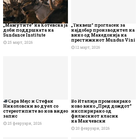
„Мамутите“ на Котевска ја
„Тиквеш“ прогласен за
доби поддршката на
најдобар производител на
Sundance Institute
вино од Македонија на
престижниот Mundus Vini
25 март, 2026
12 март, 2026
Сара Мејс и Стефан
Во Италија промовирано
Николовски во дуел со
ново вино „Пред дождот“
стереотипите во нов видео
инспирирано од
запис
филмскиот класик
на Манчевски
25 февруари, 2026
20 февруари, 2026