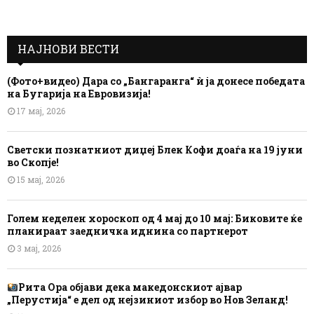
НАЈНОВИ ВЕСТИ
(Фото+видео) Дара со „Бангаранга“ ѝ ја донесе победата
на Бугарија на Евровизија!
17 мај, 2026
Светски познатниот диџеј Блек Кофи доаѓа на 19 јуни
во Скопје!
15 мај, 2026
Голем неделен хороскоп од 4 мај до 10 мај: Биковите ќе
планираат заедничка иднина со партнерот
3 мај, 2026
Рита Ора објави дека македонскиот ајвар
„Перустија“ е дел од нејзиниот избор во Нов Зеланд!