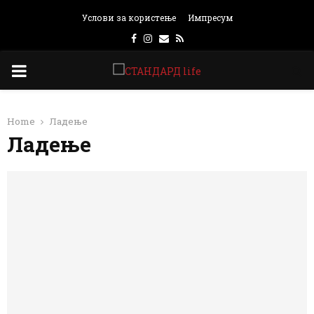
Услови за користење
Импресум
Facebook
Instagram
Email
Rss
PRIMARY
MENU
Home
Ладење
Ладење