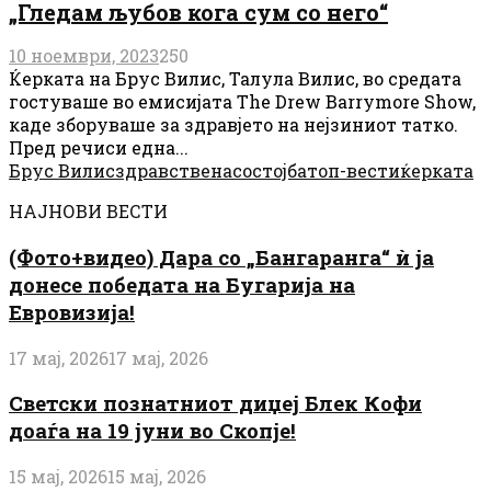
„Гледам љубов кога сум со него“
10 ноември, 2023
250
Ќерката на Брус Вилис, Талула Вилис, во средата
гостуваше во емисијата The Drew Barrymore Show,
каде зборуваше за здравјето на нејзиниот татко.
Пред речиси една...
Брус Вилис
здравствена
состојба
топ-вести
ќерката
НАЈНОВИ ВЕСТИ
(Фото+видео) Дара со „Бангаранга“ ѝ ја
донесе победата на Бугарија на
Евровизија!
17 мај, 2026
17 мај, 2026
Светски познатниот диџеј Блек Кофи
доаѓа на 19 јуни во Скопје!
15 мај, 2026
15 мај, 2026