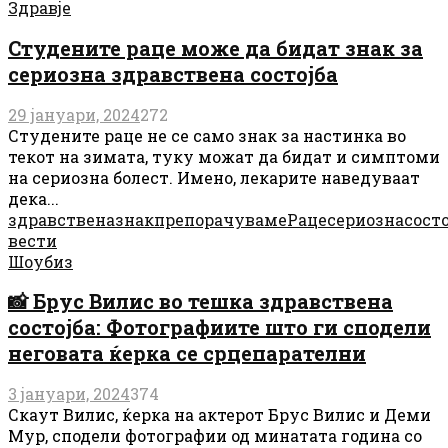
Здравје
Студените раце може да бидат знак за
сериозна здравствена состојба
29 јануари, 2024
272
Студените раце не се само знак за настинка во
текот на зимата, туку можат да бидат и симптоми
на сериозна болест. Имено, лекарите наведуваат
дека...
здравствена
знак
препорачуваме
Раце
сериозна
состо
вести
Шоубиз
📸 Брус Вилис во тешка здравствена
состојба: Фотографиите што ги сподели
неговата ќерка се срцепарателни
3 јануари, 2024
374
Скаут Вилис, ќерка на актерот Брус Вилис и Деми
Мур, сподели фотографии од минатата година со