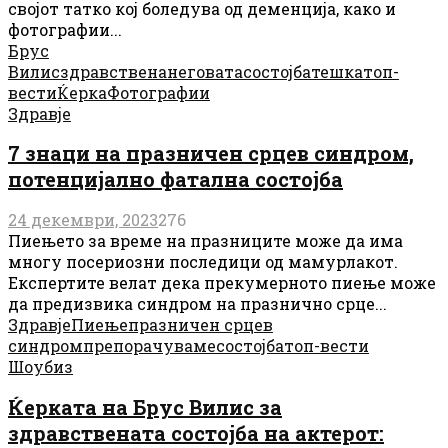
својот татко кој боледува од деменција, како и
фотографии...
Брус
Вилис
здравствена
неговата
состојба
тешка
топ-
вести
Ќерка
Фотографии
Здравје
7 знаци на празничен срцев синдром,
потенцијално фатална состојба
24 декември, 2023
276
Пиењето за време на празниците може да има
многу посериозни последици од мамурлакот.
Експертите велат дека прекумерното пиење може
да предизвика синдром на празнично срце...
Здравје
Пиење
празничен срцев
синдром
препорачуваме
состојба
топ-вести
Шоубиз
Ќерката на Брус Вилис за
здравствената состојба на актерот: