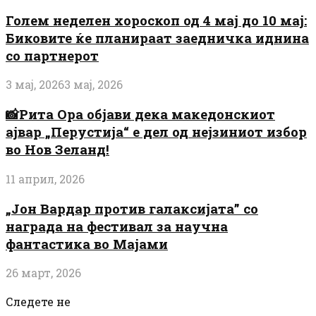
Голем неделен хороскоп од 4 мај до 10 мај:
Биковите ќе планираат заедничка иднина
со партнерот
3 мај, 2026
3 мај, 2026
📸Рита Ора објави дека македонскиот
ајвар „Перустија“ е дел од нејзиниот избор
во Нов Зеланд!
11 април, 2026
„Јон Вардар против галаксијата” со
награда на фестивал за научна
фантастика во Мајами
26 март, 2026
Следете не