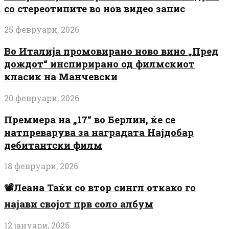
со стереотипите во нов видео запис
25 февруари, 2026
Во Италија промовирано ново вино „Пред
дождот“ инспирирано од филмскиот
класик на Манчевски
20 февруари, 2026
Премиера на „17“ во Берлин, ќе се
натпреварува за наградата Најдобар
дебитантски филм
18 февруари, 2026
📽️Леана Таќи со втор сингл откако го
најави својот прв соло албум
12 јануари, 2026