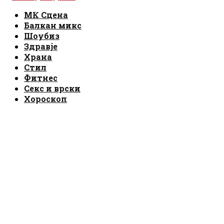
Facebook
Instagram
Email
Rss
МК Сцена
Балкан микс
Шоубиз
Здравје
Храна
Стил
Фитнес
Секс и врски
Хороскоп