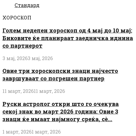
Стандард
ХОРОСКОП
Голем неделен хороскоп од 4 мај до 10 мај:
Биковите ќе планираат заедничка иднина
со партнерот
3 мај, 2026
3 мај, 2026
Овие три хороскопски знаци најчесто
завршуваат со погрешен партнер
11 март, 2026
11 март, 2026
Руски астролог откри што го очекува
секој знак во март 2026 година: Овие 3
знаци ќе имаат најмногу среќа, сè...
1 март, 2026
1 март, 2026