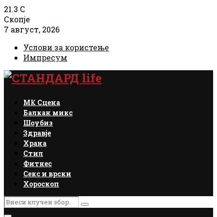
21.3
C
Скопје
7 август, 2026
Услови за користење
Импресум
Facebook
Instagram
Email
Rss
МК Сцена
Балкан микс
Шоубиз
Здравје
Храна
Стил
Фитнес
Секс и врски
Хороскоп
Search
Search
for: