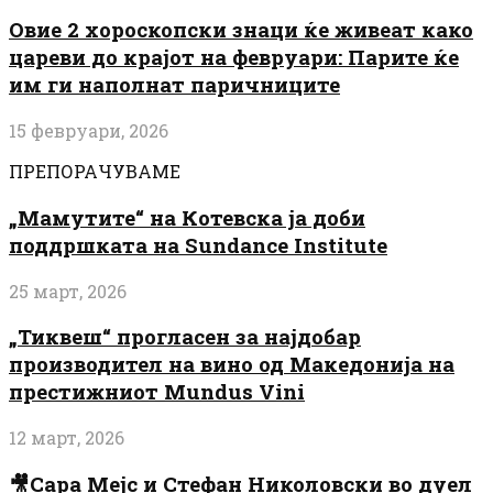
Овие 2 хороскопски знаци ќе живеат како
цареви до крајот на февруари: Парите ќе
им ги наполнат паричниците
15 февруари, 2026
ПРЕПОРАЧУВАМЕ
„Мамутите“ на Котевска ја доби
поддршката на Sundance Institute
25 март, 2026
„Тиквеш“ прогласен за најдобар
производител на вино од Македонија на
престижниот Mundus Vini
12 март, 2026
🎥Сара Мејс и Стефан Николовски во дуел