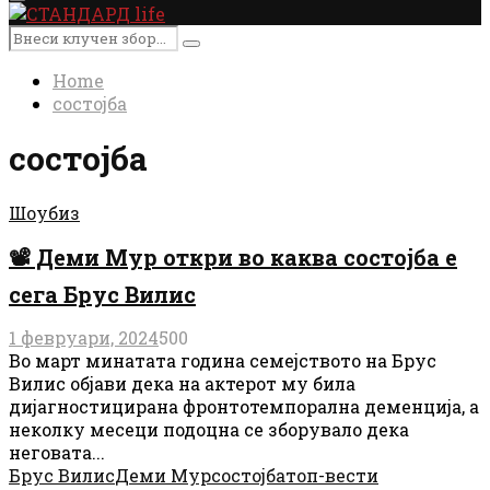
Primary
Menu
Search
Search
for:
Home
состојба
состојба
Шоубиз
📽 Деми Мур откри во каква состојба е
сега Брус Вилис
1 февруари, 2024
500
Во март минатата година семејството на Брус
Вилис објави дека на актерот му била
дијагностицирана фронтотемпорална деменција, а
неколку месеци подоцна се зборувало дека
неговата...
Брус Вилис
Деми Мур
состојба
топ-вести