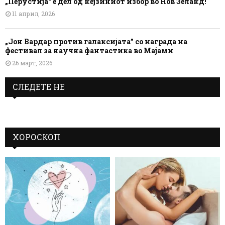
„Перустија“ е дел од нејзиниот избор во Нов Зеланд!
11 април, 2026
„Јон Вардар против галаксијата” со награда на
фестивал за научна фантастика во Мајами
26 март, 2026
СЛЕДЕТЕ НЕ
ХОРОСКОП