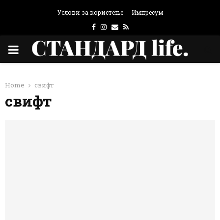
Услови за користење
Импресум
Facebook
Instagram
Email
Rss
PRIMARY
MENU
Home
свифт
свифт