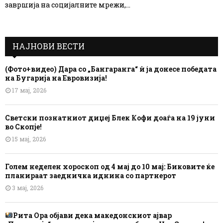
завршија на социјалните мрежи,...
НАЈНОВИ ВЕСТИ
(Фото+видео) Дара со „Бангаранга“ ѝ ја донесе победата
на Бугарија на Евровизија!
17 мај, 2026
Светски познатниот диџеј Блек Кофи доаѓа на 19 јуни
во Скопје!
15 мај, 2026
Голем неделен хороскоп од 4 мај до 10 мај: Биковите ќе
планираат заедничка иднина со партнерот
3 мај, 2026
Рита Ора објави дека македонскиот ајвар