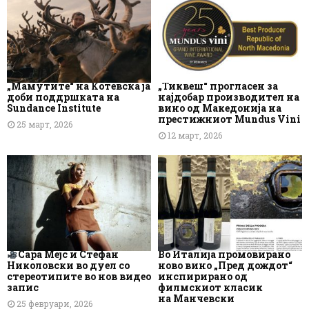
„Мамутите“ на Котевска ја
„Тиквеш“ прогласен за
доби поддршката на
најдобар производител на
Sundance Institute
вино од Македонија на
престижниот Mundus Vini
25 март, 2026
12 март, 2026
Сара Мејс и Стефан
Во Италија промовирано
Николовски во дуел со
ново вино „Пред дождот“
стереотипите во нов видео
инспирирано од
запис
филмскиот класик
на Манчевски
25 февруари, 2026