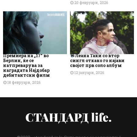
20 февруари, 2026
Премиера на „17“ во
Леана Таќи со втор
Берлин, ќе се
сингл откако го најави
натпреварува за
својот прв соло албум
наградата Најдобар
12 јануари, 2026
дебитантски филм
18 февруари, 2026