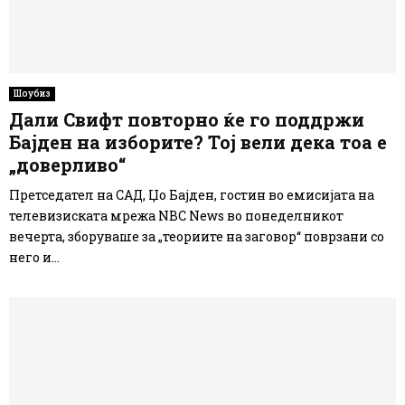
Шоубиз
Дали Свифт повторно ќе го поддржи
Бајден на изборите? Тој вели дека тоа е
„доверливо“
Претседател на САД, Џо Бајден, гостин во емисијата на
телевизиската мрежа NBC News во понеделникот
вечерта, зборуваше за „теориите на заговор“ поврзани со
него и...