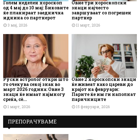
Голем неделен хороскоп
Овие три хороскопски
од 4 мај до 10 мај: Биковите
знаци најчесто
ќе планираат заедничка
завршуваат со погрешен
иднина со партнерот
партнер
3 мај, 2026
11 март, 2026
Руски астролог откри што
Овие 2 хороскопски знаци
го очекува секој знак во
ќе живеат како цареви до
март 2026 година: Овие 3
крајот на февруари:
знаци ќе имаат најмногу
Парите ќе им ги наполнат
среќа, сè...
паричниците
1 март, 2026
15 февруари, 2026
ПРЕПОРАЧУВАМЕ