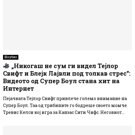
Шоубиз
„Никогаш не сум ги видел Тејлор
Свифт и Блејк Лајвли под толкав стрес“:
Видеото од Супер Боул стана хит на
Интернет
Пејачката Тејлор Свифт привлече големо внимание на
Супер Боул. Таа од трибините го бодреше своето момче
Тревис Келси кој игра за Канзас Сити Чифс. Неговиот...