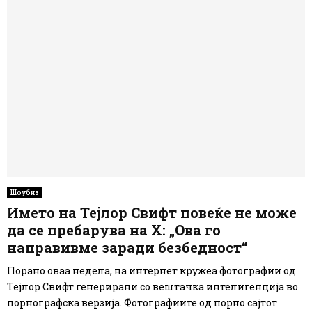
Шоубиз
Името на Тејлор Свифт повеќе не може
да се пребарува на X: „Ова го
направивме заради безбедност“
Порано оваа недела, на интернет кружеа фотографии од
Тејлор Свифт генерирани со вештачка интелигенција во
порнографска верзија. Фотографиите од порно сајтот