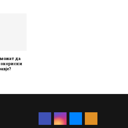
 можат да
покорисни
авје?