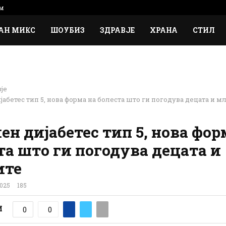
м
АН МИКС
ШОУБИЗ
ЗДРАВЈЕ
ХРАНА
СТИЛ
Фото: Јутјуб/Принтскрин
је
јабетес тип 5, нова форма на болеста што ги погодува децата и м
ен дијабетес тип 5, нова фор
та што ги погодува децата и
ите
025
185
И
0
0