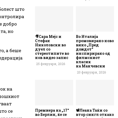
болест што
контролира
се добро
та, но
🎥Сара Мејс и
Во Италија
Стефан
промовирано ново
Николовски во
вино „Пред
дуел со
дождот“
о, а беше
стереотипите во
инспирирано од
едерација
нов видео запис
филмскиот
класик
25 февруари, 2026
на Манчевски
20 февруари, 2026
ток на
нолошкиот
уваат
Премиера на „17“
📽️Леана Таќи со
што се
во Берлин, ќе се
втор сингл откако