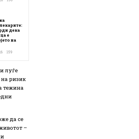
ка
лекарите:
рди дека
ца е
јето на
26
159
ни луѓе
 на ризик
на тежина
редни
оже да се
 животот –
 и