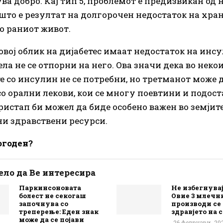
ва добро. Кај тип 5, проблемот е предизвикан од 
 што е резултат на долгорочен недостаток на хра
о раниот живот.
овој облик на дијабетес имаат недостаток на инсу
ла не се отпорни на него. Ова значи дека во неко
е со инсулин не се потребни, но третманот може д
со орални лекови, кои се многу поевтини и подост
ристап би можел да биде особено важен во земјите
и здравствени ресурси.
погоден?
ло да Ве интересира
Паркинсоновата
Не избегнувај
болест не секогаш
Овие 3 млечн
започнува со
производи се 
треперење: Еден знак
здравјето на 
може да се појави
26 февруари, 20