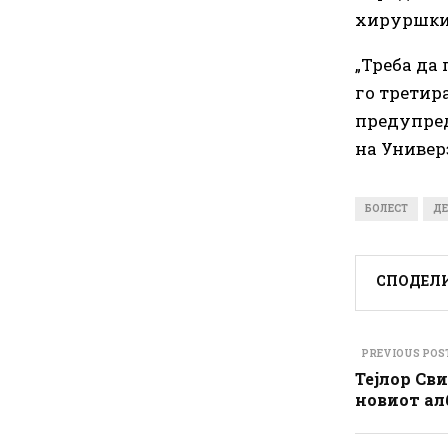
хируршки 
„Треба да
го третира
предупред
на Универ
БОЛЕСТ
Д
СПОДЕЛ
PREVIOUS POS
Тејлор Св
новиот алб