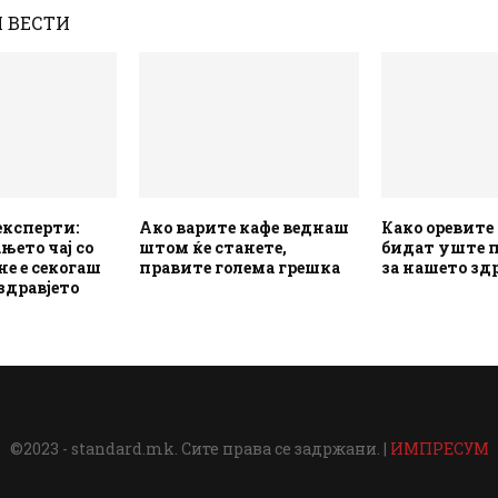
 ВЕСТИ
експерти:
Ако варите кафе веднаш
Како оревите
ето чај со
штом ќе станете,
бидат уште 
не е секогаш
правите голема грешка
за нашето здр
 здравјето
©2023 - standard.mk. Сите права се задржани. |
ИМПРЕСУМ