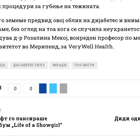
процедури за губење на тежината.
 го земеме предвид овој облик на дијабетес и вни
ме, без оглед на тоа кога се случила неухранетос
ува д-р Розалина Мекој, вонреден професор по 
зитетот во Мериленд, за VeryWell Health.
ЕЦА
ДИЈАБЕТЕС ТИП 5
МЛАДИ
ТОП-ВЕСТИ
И
0
0
T
ифт го лансираше
Диди оди
ум „Life of a Showgirl“