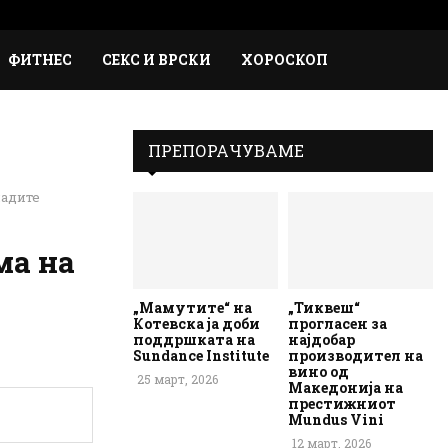
Faceb
Inst
Em
Rs
ФИТНЕС
СЕКС И ВРСКИ
ХОРОСКОП
ПРЕПОРАЧУВАМЕ
ладите
ма на
„Мамутите“ на
„Тиквеш“
Котевска ја доби
прогласен за
поддршката на
најдобар
Sundance Institute
производител на
вино од
25 март, 2026
Македонија на
престижниот
Mundus Vini
12 март, 2026