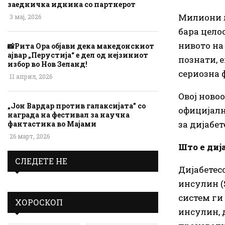
заедничка иднина со партнерот
Милиони л
3 мај, 2026
бара цело
нивото на 
📸Рита Ора објави дека македонскиот
ајвар „Перустија“ е дел од нејзиниот
познати, 
избор во Нов Зеланд!
сериозна ф
11 април, 2026
Овој новоо
„Јон Вардар против галаксијата” со
официјалн
награда на фестивал за научна
за дијабете
фантастика во Мајами
26 март, 2026
Што е диј
СЛЕДЕТЕ НЕ
Дијабетесо
инсулин (S
систем ги
ХОРОСКОП
инсулин, д