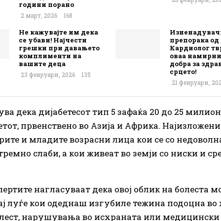
години порано
2 март, 2026
168
Не кажувајте им дека
Изненадувач
се убави! Најчести
препорака од 
грешки при давањето
Кардиолог тв
комплименти на
оваа намирни
вашите деца
добра за здрав
срцето!
23 февруари, 2026
135
21 февруари, 20
ува дека дијабетесот тип 5 зафаќа 20 до 25 милио
тот, првенствено во Азија и Африка. Најизложени
ерите и младите возрасни лица кои се со недовол
тремно слаби, а кои живеат во земји со ниски и с
пертите нагласуваат дека овој облик на болеста м
кај луѓе кои одеднаш изгубиле тежина подоцна во
лест, нарушувања во исхраната или медицински