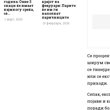
година: Овие 3
крајот на
знаци ќе имаат
февруари: Парите
најмногу среќа,
ќе им ги
сè...
наполнат
паричниците
1 март, 2026
15 февруари, 2026
Се процен
ширум све
се тинејџ
или се екс
приходи.
Сепак, екс
појави и 
поради бо