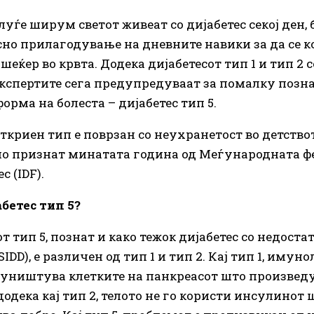
уѓе ширум светот живеат со дијабетес секој ден, 
сно прилагодување на дневните навики за да се 
шеќер во крвта. Додека дијабетесот тип 1 и тип 2 
експертите сега предупредуваат за помалку позна
орма на болеста – дијабетес тип 5.
ткриен тип е поврзан со неухранетост во детствот
о признат минатата година од Меѓународната ф
с (IDF).
абетес тип 5?
т тип 5, познат и како тежок дијабетес со недоста
IDD), е различен од тип 1 и тип 2. Кај тип 1, иму
 уништува клетките на панкреасот што произвед
одека кај тип 2, телото не го користи инсулинот 