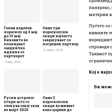
произведу
панкреас,
материи в
Луѓето со 
Голем неделен
Овие три
хороскоп од 4 мај
хороскопски
нивните те
до 10 мај:
знаци најчесто
инјекциит
Биковите ќе
завршуваат со
планираат
погрешен партнер
спроведе 
заедничка
11 март, 2026
иднина со
Таквиот п
партнерот
ограничен
3 мај, 2026
Кој е нај
Би може
Руски астролог
Овие 2
откри што го
хороскопски
очекува секој знак
знаци ќе живеат
во март 2026
како цареви до