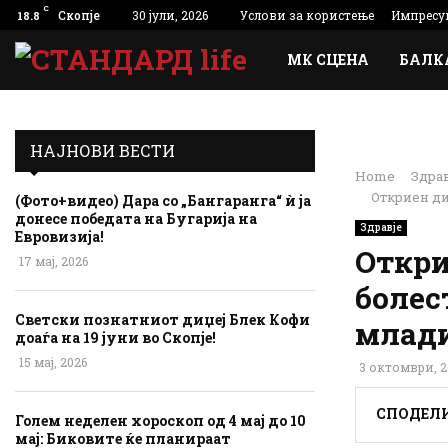
C
Скопје
30 јули, 2026
Услови за користење
Импресу
18.8
МК СЦЕНА
БАЛК
НАЈНОВИ ВЕСТИ
Home
Здрав
Откриен ди
(Фото+видео) Дара со „Бангаранга“ ѝ ја
донесе победата на Бугарија на
Здравје
Евровизија!
Откри
17 мај, 2026
болес
Светски познатниот диџеј Блек Кофи
млад
доаѓа на 19 јуни во Скопје!
15 мај, 2026
3 октомври, 2
СПОДЕЛ
Голем неделен хороскоп од 4 мај до 10
мај: Биковите ќе планираат