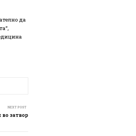
мателно да
та“,
медицина
NEXT POST
 во затвор