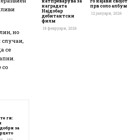
неразвиен
натпреварува за
го најави својот
наградата
прв соло албум
нливи
Најдобар
12 јануари, 2026
дебитантски
филм
18 февруари, 2026
лин, но
и случаи,
а се
апни.
 со
те ги:
и
добри за
срцето
26
150