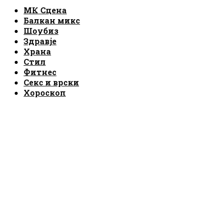
Facebook
Instagram
Email
Rss
МК Сцена
Балкан микс
Шоубиз
Здравје
Храна
Стил
Фитнес
Секс и врски
Хороскоп