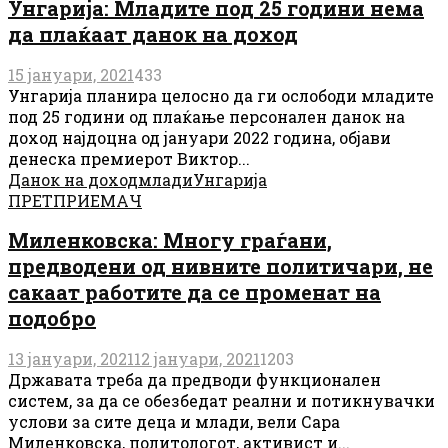
Унгарија: Младите под 25 години нема
да плаќаат данок на доход
15 јануари, 2021
433
Унгарија планира целосно да ги ослободи младите
под 25 години од плаќање персонален данок на
доход најдоцна од јануари 2022 година, објави
денеска премиерот Виктор...
Данок на доход
млади
Унгарија
ПРЕТПРИЕМАЧ
Миленковска: Многу граѓани,
предводени од нивните политичари, не
сакаат работите да се променат на
подобро
13 јануари, 2021
12 јануари, 2021
1203
Државата треба да предводи функционален
систем, за да се обезбедат реални и потикнувачки
услови за сите деца и млади, вели Сара
Миленковска, политологот, активист и...