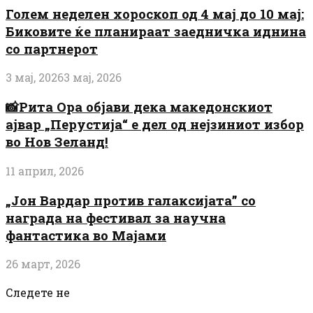
Голем неделен хороскоп од 4 мај до 10 мај:
Биковите ќе планираат заедничка иднина
со партнерот
3 мај, 2026
3 мај, 2026
📸Рита Ора објави дека македонскиот
ајвар „Перустија“ е дел од нејзиниот избор
во Нов Зеланд!
11 април, 2026
„Јон Вардар против галаксијата” со
награда на фестивал за научна
фантастика во Мајами
26 март, 2026
Следете не