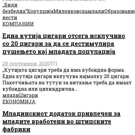
„Биди
безбедна“
Корупција
Миленковска
млади
Образовани
вести
КОМПАНИИ
Една кутија цигари отсега исклучиво
со 20 цигари за да се дестимулира
пушењето кај младата популација
28 септември, 2020
371
„Кутијата цигари треба да има кубоидна форма.
Една кутија цигари вклучува најмалку 20 цигари.
Пакетчињата на тутун за виткање треба да имаат
кубоидна или цилиндрична...
млади
Цигари
ЕКОНОМИЈА
Младинскиот додаток привлечен за
младите вработени во штипските
фабрики