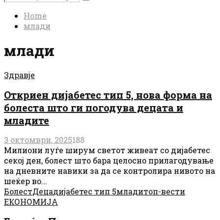
Search
for:
Home
млади
млади
Здравје
Откриен дијабетес тип 5, нова форма на
болеста што ги погодува децата и
младите
3 октомври, 2025
188
Милиони луѓе ширум светот живеат со дијабетес
секој ден, болест што бара целосно прилагодување
на дневните навики за да се контролира нивото на
шеќер во...
Болест
Деца
дијабетес тип 5
млади
топ-вести
ЕКОНОМИЈА