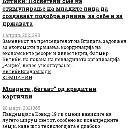
Битиќи: Посветени сме на
стимулирање на младите лица да
создаваат подобра иднина, за себе и за
државата
1 април, 2021
298
Заменикот на претседателот на Владата, задолжен
за економски прашања, координација на
економските ресори и инвестиции, Фатмир
Битиќи, на покана на невладината организација
„Рацио”, денес учествуваше...
Битиќи
Влада
млади
КОМПАНИИ
Младите „бегаат“ од кредитни
картички
28 март, 2021
365
Пандемијата Ковид-19 ги ​​смени навиките на
луѓето ширум светот, особено во понапредните
земји, каде што технологијата е длабоко