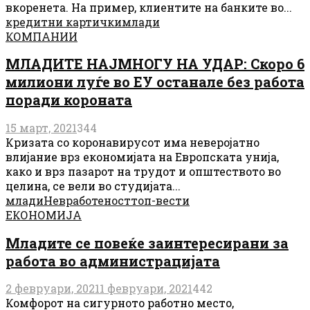
вкоренета. На пример, клиентите на банките во...
кредитни картички
млади
КОМПАНИИ
МЛАДИТЕ НАЈМНОГУ НА УДАР: Скоро 6
милиони луѓе во ЕУ останале без работа
поради короната
15 март, 2021
344
Кризата со коронавирусот има неверојатно
влијание врз економијата на Европската унија,
како и врз пазарот на трудот и општеството во
целина, се вели во студијата...
млади
Невработеност
топ-вести
ЕКОНОМИЈА
Младите се повеќе заинтересирани за
работа во администрацијата
2 февруари, 2021
1 февруари, 2021
442
Комфорот на сигурното работно место,