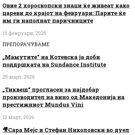
Овие 2 хороскопски знаци ќе живеат како
цареви до крајот на февруари: Парите ќе
им ги наполнат паричниците
15 февруари, 2026
ПРЕПОРАЧУВАМЕ
„Мамутите“ на Котевска ја доби
поддршката на Sundance Institute
25 март, 2026
„Тиквеш“ прогласен за најдобар
производител на вино од Македонија на
престижниот Mundus Vini
12 март, 2026
🎥Сара Мејс и Стефан Николовски во дуел