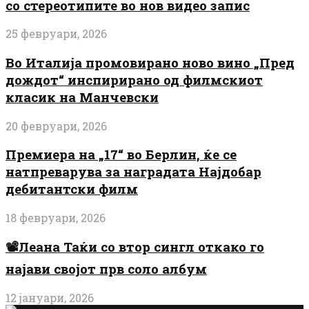
со стереотипите во нов видео запис
25 февруари, 2026
Во Италија промовирано ново вино „Пред
дождот“ инспирирано од филмскиот
класик на Манчевски
20 февруари, 2026
Премиера на „17“ во Берлин, ќе се
натпреварува за наградата Најдобар
дебитантски филм
18 февруари, 2026
📽️Леана Таќи со втор сингл откако го
најави својот прв соло албум
12 јануари, 2026