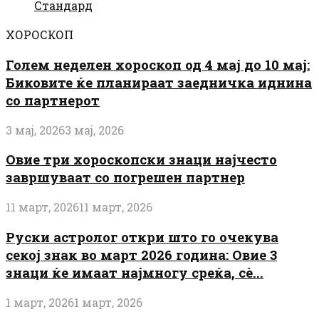
Стандард
ХОРОСКОП
Голем неделен хороскоп од 4 мај до 10 мај:
Биковите ќе планираат заедничка иднина
со партнерот
3 мај, 2026
3 мај, 2026
Овие три хороскопски знаци најчесто
завршуваат со погрешен партнер
11 март, 2026
11 март, 2026
Руски астролог откри што го очекува
секој знак во март 2026 година: Овие 3
знаци ќе имаат најмногу среќа, сè...
1 март, 2026
1 март, 2026