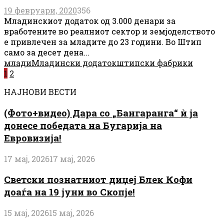
19 февруари, 2020
356
Младинскиот додаток од 3.000 денари за
вработените во реалниот сектор и земјоделството
е привлечен за младите до 23 години. Во Штип
само за десет дена...
млади
Младински додаток
штипски фабрики
Posts
1
2
pagination
НАЈНОВИ ВЕСТИ
(Фото+видео) Дара со „Бангаранга“ ѝ ја
донесе победата на Бугарија на
Евровизија!
17 мај, 2026
17 мај, 2026
Светски познатниот диџеј Блек Кофи
доаѓа на 19 јуни во Скопје!
15 мај, 2026
15 мај, 2026