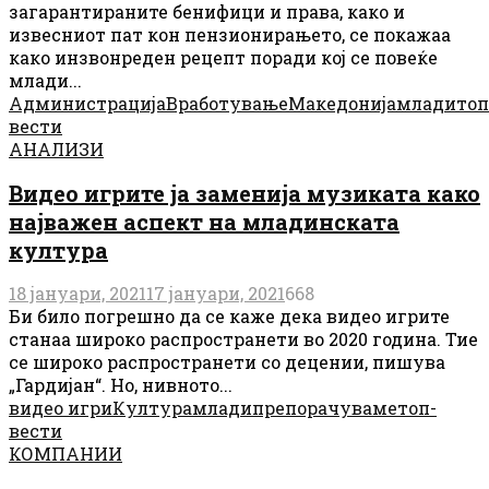
загарантираните бенифици и права, како и
извесниот пат кон пензионирањето, се покажаа
како инзвонреден рецепт поради кој се повеќе
млади...
Администрација
Вработување
Македонија
млади
топ
вести
АНАЛИЗИ
Видео игрите ја заменија музиката како
најважен аспект на младинската
култура
18 јануари, 2021
17 јануари, 2021
668
Би било погрешно да се каже дека видео игрите
станаа широко распространети во 2020 година. Тие
се широко распространети со децении, пишува
„Гардијан“. Но, нивното...
видео игри
Култура
млади
препорачуваме
топ-
вести
КОМПАНИИ