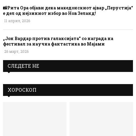
📸Рита Ора објави дека македонскиот ајвар „Перустија“
е дел од нејзиниот избор во Нов Зеланд!
11 април, 2026
„Јон Вардар против галаксијата” со награда на
фестивал за научна фантастика во Мајами
26 март, 2026
СЛЕДЕТЕ НЕ
ХОРОСКОП