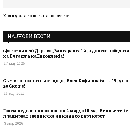
Колку злато остана во светот
НАЈНОВИ ВЕСТИ
(Фото+видео) Дара со „Бангаранга“ ѝ ја донесе победата
на Бугарија на Евровизија!
17 мај, 2026
Светски познатниот диџеј Блек Кофи доаѓа на 19 јуни
во Скопје!
15 мај, 2026
Голем неделен хороскоп од 4 мај до 10 мај: Биковите ќе
планираат заедничка иднина со партнерот
3 мај, 2026