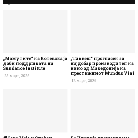
„Мамутите“ на Котевска ја
„Тиквеш“ прогласен за
доби поддршката на
најдобар производител на
Sundance Institute
вино од Македонија на
престижниот Mundus Vini
25 март, 2026
12 март, 2026