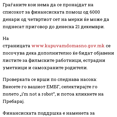
Граѓаните кои нема да се пронајдат на
списокот за финансиската помош од 6000
денари од четвртиот сет на мерки ќе може да
поднесат приговор до денеска 21 декември.
На
страницата
www.kupuvamdomasno.gov.mk
се
посочува дека дополнително ќе бидат објавени
листите за филмските работници, естрадни
уметници и самохраните родители.
Проверката се врши по следнава насока:
Внесете го вашиот ЕМБГ, селектирајте го
полето „i’m not a robot“, и потоа кликнете на
Пребарај.
Финансиската поддршка е наменета за