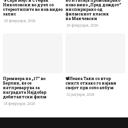
🎥Сара Мејс и Стефан
Во Италија промовирано
Николовски во дуел со
ново вино „Пред дождот“
стереотипите во нов видео
инспирирано од
запис
филмскиот класик
на Манчевски
25 февруари, 2026
20 февруари, 2026
Премиера на „17“ во
📽️Леана Таќи со втор
Берлин, ќе се
сингл откако го најави
натпреварува за
својот прв соло албум
наградата Најдобар
12 јануари, 2026
дебитантски филм
18 февруари, 2026