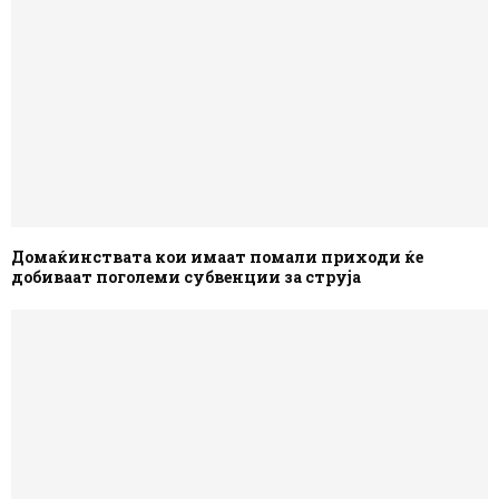
Домаќинствата кои имаат помали приходи ќе
добиваат поголеми субвенции за струја