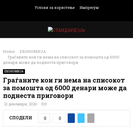
Услови за користење
Импресум
Facebook
Instagram
Email
Rss
PRIMARY
Home
ЕКОНОМИЈА
MENU
Граѓаните кои ги нема на списокот за помошта од 6000
денари може да поднеста приговори
ЕКОНОМИЈА
Граѓаните кои ги нема на списокот
за помошта од 6000 денари може да
поднеста приговори
21 декември, 2020
515
СПОДЕЛИ
0
0