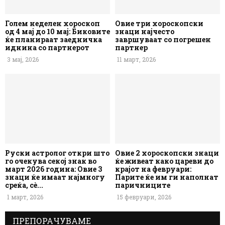
Голем неделен хороскоп
Овие три хороскопски
од 4 мај до 10 мај: Биковите
знаци најчесто
ќе планираат заедничка
завршуваат со погрешен
иднина со партнерот
партнер
3 мај, 2026
11 март, 2026
Руски астролог откри што
Овие 2 хороскопски знаци
го очекува секој знак во
ќе живеат како цареви до
март 2026 година: Овие 3
крајот на февруари:
знаци ќе имаат најмногу
Парите ќе им ги наполнат
среќа, сè...
паричниците
1 март, 2026
15 февруари, 2026
ПРЕПОРАЧУВАМЕ