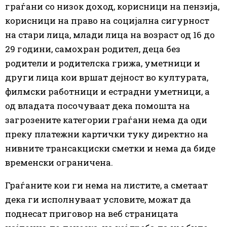
граѓани со низок доход, корисници на пензија,
корисници на право на социјална сигурност
на стари лица, млади лица на возраст од 16 до
29 години, самохран родител, деца без
родители и родителска грижа, уметници и
други лица кои вршат дејност во културата,
филмски работници и естрадни уметници, а
од владата посочуваат дека помошта на
загрозените категории граѓани нема да оди
преку платежни картички туку директно на
нивните трансакциски сметки и нема да биде
временски ограничена.
Граѓаните кои ги нема на листите, а сметаат
дека ги исполнуваат условите, можат да
поднесат приговор на веб страницата