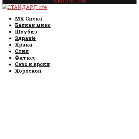
ИМПРЕСУМ
Facebook
Instagram
Email
Rss
Facebook
Instagram
Email
Rss
МК Сцена
Балкан микс
Шоубиз
Здравје
Храна
Стил
Фитнес
Секс и врски
Хороскоп