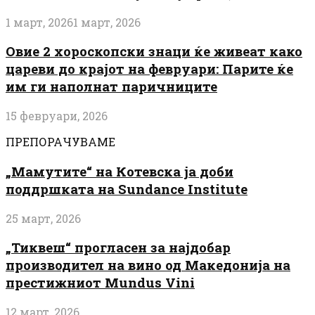
1 март, 2026
1 март, 2026
Овие 2 хороскопски знаци ќе живеат како
цареви до крајот на февруари: Парите ќе
им ги наполнат паричниците
15 февруари, 2026
ПРЕПОРАЧУВАМЕ
„Мамутите“ на Котевска ја доби
поддршката на Sundance Institute
25 март, 2026
„Тиквеш“ прогласен за најдобар
производител на вино од Македонија на
престижниот Mundus Vini
12 март, 2026