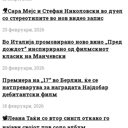
🎥Сара Мејс и Стефан Николовски во дуел
со стереотипите во нов видео запис
25 февруари, 2026
Во Италија промовирано ново вино „Пред
дождот“ инспирирано од филмскиот
класик на Манчевски
20 февруари, 2026
Премиера на „17“ во Берлин, ќе се
натпреварува за наградата Најдобар
дебитантски филм
18 февруари, 2026
📽️Леана Таќи со втор сингл откако го
најави својот прв соло албум