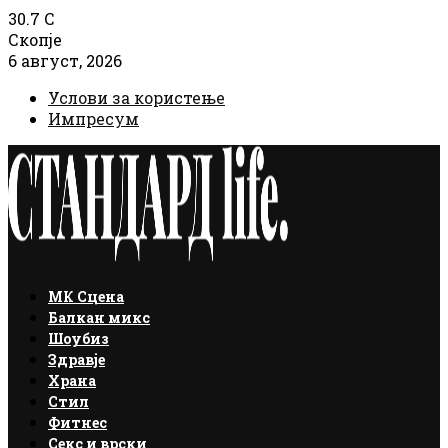
30.7
C
Скопје
6 август, 2026
Услови за користење
Импресум
Facebook
Instagram
Email
Rss
МК Сцена
Балкан микс
Шоубиз
Здравје
Храна
Стил
Фитнес
Секс и врски