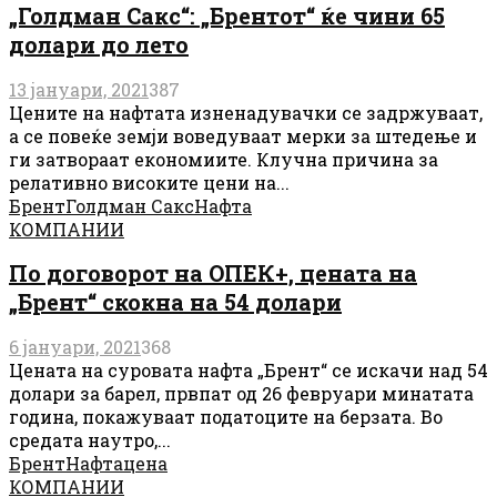
„Голдман Сакс“: „Брентот“ ќе чини 65
долари до лето
13 јануари, 2021
387
Цените на нафтата изненадувачки се задржуваат,
а се повеќе земји воведуваат мерки за штедење и
ги затвораат економиите. Клучна причина за
релативно високите цени на...
Брент
Голдман Сакс
Нафта
КОМПАНИИ
По договорот на ОПЕК+, цената на
„Брент“ скокна на 54 долари
6 јануари, 2021
368
Цената на суровата нафта „Брент“ се искачи над 54
долари за барел, првпат од 26 февруари минатата
година, покажуваат податоците на берзата. Во
средата наутро,...
Брент
Нафта
цена
КОМПАНИИ