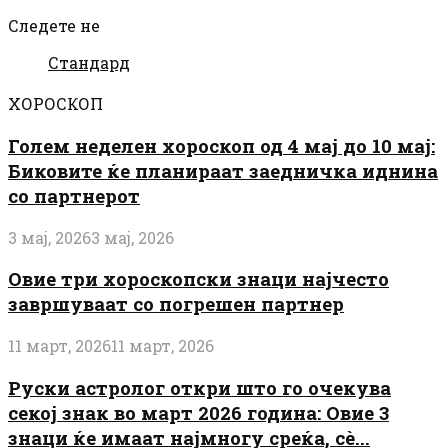
Следете не
Стандард
ХОРОСКОП
Голем неделен хороскоп од 4 мај до 10 мај:
Биковите ќе планираат заедничка иднина
со партнерот
3 мај, 2026
3 мај, 2026
Овие три хороскопски знаци најчесто
завршуваат со погрешен партнер
11 март, 2026
11 март, 2026
Руски астролог откри што го очекува
секој знак во март 2026 година: Овие 3
знаци ќе имаат најмногу среќа, сè...