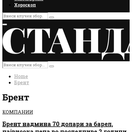
Хороскоп
Search
Search
for:
Primary
Menu
Search
Search
for:
Home
Брент
Брент
КОМПАНИИ
Брент надмина 70 долари за барел,
највисока цена во последниве 2 години