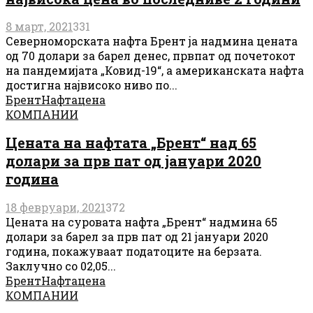
8 март, 2021
331
Северноморската нафта Брент ја надмина цената
од 70 долари за барел денес, првпат од почетокот
на пандемијата „Ковид-19“, а американската нафта
достигна највисоко ниво по...
Брент
Нафта
цена
КОМПАНИИ
Цената на нафтата „Брент“ над 65
долари за прв пат од јануари 2020
година
18 февруари, 2021
372
Цената на суровата нафта „Брент“ надмина 65
долари за барел за прв пат од 21 јануари 2020
година, покажуваат податоците на берзата.
Заклучно со 02,05...
Брент
Нафта
цена
КОМПАНИИ