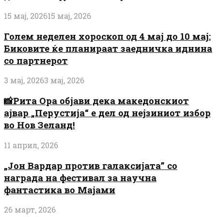
15 мај, 2026
15 мај, 2026
Голем неделен хороскоп од 4 мај до 10 мај:
Биковите ќе планираат заедничка иднина
со партнерот
3 мај, 2026
3 мај, 2026
📸Рита Ора објави дека македонскиот
ајвар „Перустија“ е дел од нејзиниот избор
во Нов Зеланд!
11 април, 2026
„Јон Вардар против галаксијата” со
награда на фестивал за научна
фантастика во Мајами
26 март, 2026