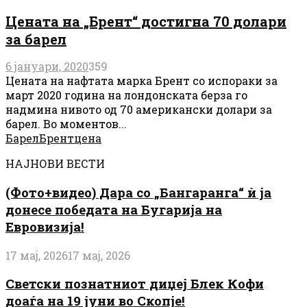
Цената на „Брент“ достигна 70 долари
за барел
6 јануари, 2020
359
Цената на нафтата марка Брент со испораки за
март 2020 година на лондонската берза го
надмина нивото од 70 американски долари за
барел. Во моментов...
Барел
Брент
цена
НАЈНОВИ ВЕСТИ
(Фото+видео) Дара со „Бангаранга“ ѝ ја
донесе победата на Бугарија на
Евровизија!
17 мај, 2026
17 мај, 2026
Светски познатниот диџеј Блек Кофи
доаѓа на 19 јуни во Скопје!