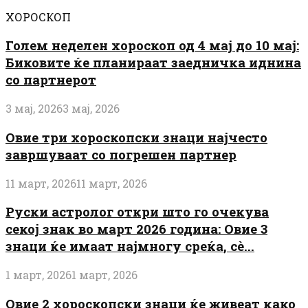
ХОРОСКОП
Голем неделен хороскоп од 4 мај до 10 мај:
Биковите ќе планираат заедничка иднина
со партнерот
3 мај, 2026
3 мај, 2026
Овие три хороскопски знаци најчесто
завршуваат со погрешен партнер
11 март, 2026
11 март, 2026
Руски астролог откри што го очекува
секој знак во март 2026 година: Овие 3
знаци ќе имаат најмногу среќа, сè...
1 март, 2026
1 март, 2026
Овие 2 хороскопски знаци ќе живеат како