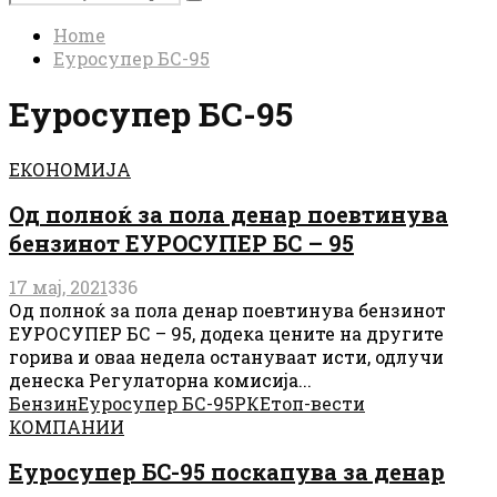
Search
for:
Home
Еуросупер БС-95
Еуросупер БС-95
ЕКОНОМИЈА
Од полноќ за пола денар поевтинува
бензинот ЕУРОСУПЕР БС – 95
17 мај, 2021
336
Од полноќ за пола денар поевтинува бензинот
ЕУРОСУПЕР БС – 95, додека цените на другите
горива и оваа недела остануваат исти, одлучи
денеска Регулаторна комисија...
Бензин
Еуросупер БС-95
РКЕ
топ-вести
КОМПАНИИ
Еуросупер БС-95 поскапува за денар