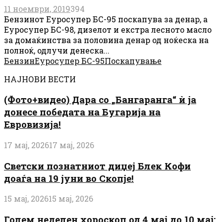
11 ноември, 2019
394
Бензинот Еуросупер БС-95 поскапува за денар, а
Еуросупер БС-98, дизелот и екстра лесното масло
за домаќинства за половина денар од ноќеска на
полноќ, одлучи денеска...
Бензин
Еуросупер БС-95
Поскапување
НАЈНОВИ ВЕСТИ
(Фото+видео) Дара со „Бангаранга“ ѝ ја
донесе победата на Бугарија на
Евровизија!
17 мај, 2026
17 мај, 2026
Светски познатниот диџеј Блек Кофи
доаѓа на 19 јуни во Скопје!
15 мај, 2026
15 мај, 2026
Голем неделен хороскоп од 4 мај до 10 мај: