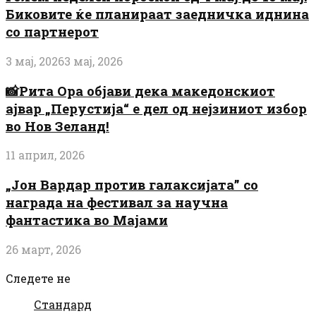
Биковите ќе планираат заедничка иднина
со партнерот
3 мај, 2026
3 мај, 2026
📸Рита Ора објави дека македонскиот
ајвар „Перустија“ е дел од нејзиниот избор
во Нов Зеланд!
11 април, 2026
„Јон Вардар против галаксијата” со
награда на фестивал за научна
фантастика во Мајами
26 март, 2026
Следете не
Стандард