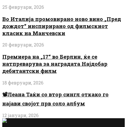
25 февруари, 2026
Во Италија промовирано ново вино „Пред
дождот“ инспирирано од филмскиот
класик на Манчевски
20 февруари, 2026
Премиера на „17“ во Берлин, ќе се
натпреварува за наградата Најдобар
дебитантски филм
18 февруари, 2026
📽️Леана Таќи со втор сингл откако го
најави својот прв соло албум
12 јануари, 2026