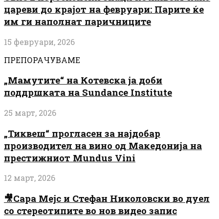
цареви до крајот на февруари: Парите ќе
им ги наполнат паричниците
15 февруари, 2026
ПРЕПОРАЧУВАМЕ
„Мамутите“ на Котевска ја доби
поддршката на Sundance Institute
25 март, 2026
„Тиквеш“ прогласен за најдобар
производител на вино од Македонија на
престижниот Mundus Vini
12 март, 2026
🎥Сара Мејс и Стефан Николовски во дуел
со стереотипите во нов видео запис