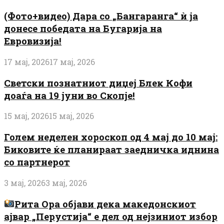
(Фото+видео) Дара со „Бангаранга“ ѝ ја
донесе победата на Бугарија на
Евровизија!
17 мај, 2026
17 мај, 2026
Светски познатниот диџеј Блек Кофи
доаѓа на 19 јуни во Скопје!
15 мај, 2026
15 мај, 2026
Голем неделен хороскоп од 4 мај до 10 мај:
Биковите ќе планираат заедничка иднина
со партнерот
3 мај, 2026
3 мај, 2026
Рита Ора објави дека македонскиот
ајвар „Перустија“ е дел од нејзиниот избор