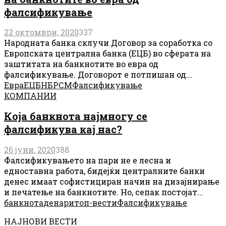
фалсификување
22 октомври, 2020
337
Народната банка склучи Договор за соработка со
Европската централна банка (ЕЦБ) во сферата на
заштитата на банкнотите во евра од
фалсификување. Договорот е потпишан од...
Евра
ЕЦБ
НБРСМ
Фалсификување
КОМПАНИИ
Која банкнота најмногу се
фалсификува кај нас?
26 јуни, 2020
388
Фалсификувањето на пари не е лесна и
едноставна работа, бидејќи централните банки
денес имаат софистициран начин на дизајнирање
и печатење на банкнотите. Но, сепак постојат...
банкнота
денари
топ-вести
Фалсификување
НАЈНОВИ ВЕСТИ