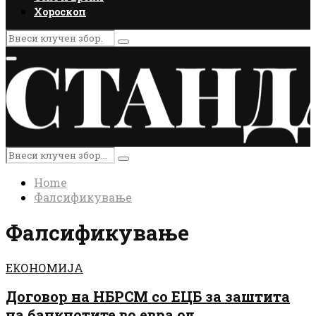
Хороскоп
Search
Search
for:
Primary
Menu
Search
Search
for:
Home
Фалсификување
Фалсификување
ЕКОНОМИЈА
Договор на НБРСМ со ЕЦБ за заштита
на банкнотите во евра од