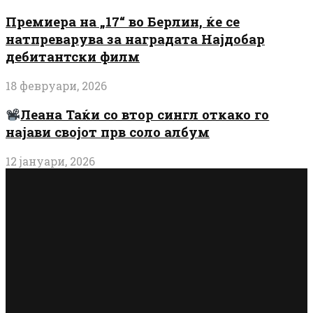
Премиера на „17“ во Берлин, ќе се
натпреварува за наградата Најдобар
дебитантски филм
18 февруари, 2026
Леана Таќи со втор сингл откако го
најави својот прв соло албум
12 јануари, 2026