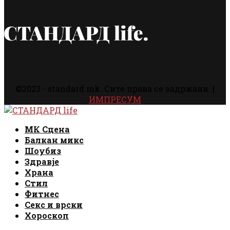
©2023 - standard.mk. Сите права се задржани. |
ИМПРЕСУМ
Facebook
Instagram
Email
Rss
Facebook
Instagram
Email
Rss
МК Сцена
Балкан микс
Шоубиз
Здравје
Храна
Стил
Фитнес
Секс и врски
Хороскоп