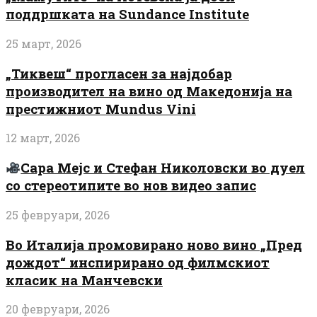
поддршката на Sundance Institute
25 март, 2026
„Тиквеш“ прогласен за најдобар
производител на вино од Македонија на
престижниот Mundus Vini
12 март, 2026
Сара Мејс и Стефан Николовски во дуел
со стереотипите во нов видео запис
25 февруари, 2026
Во Италија промовирано ново вино „Пред
дождот“ инспирирано од филмскиот
класик на Манчевски
20 февруари, 2026