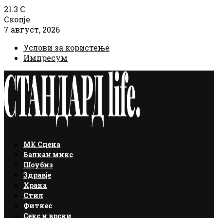
21.3
C
Скопје
7 август, 2026
Услови за користење
Импресум
Facebook
Instagram
Email
Rss
МК Сцена
Балкан микс
Шоубиз
Здравје
Храна
Стил
Фитнес
Секс и врски