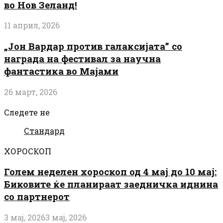
во Нов Зеланд!
11 април, 2026
„Јон Вардар против галаксијата” со
награда на фестивал за научна
фантастика во Мајами
26 март, 2026
Следете не
Стандард
ХОРОСКОП
Голем неделен хороскоп од 4 мај до 10 мај:
Биковите ќе планираат заедничка иднина
со партнерот
3 мај, 2026
3 мај, 2026