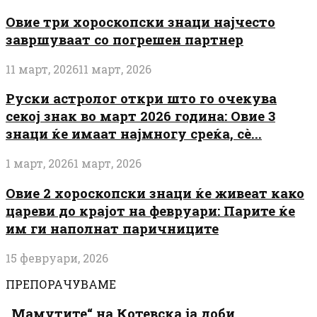
Овие три хороскопски знаци најчесто
завршуваат со погрешен партнер
11 март, 2026
11 март, 2026
Руски астролог откри што го очекува
секој знак во март 2026 година: Овие 3
знаци ќе имаат најмногу среќа, сè...
1 март, 2026
1 март, 2026
Овие 2 хороскопски знаци ќе живеат како
цареви до крајот на февруари: Парите ќе
им ги наполнат паричниците
15 февруари, 2026
ПРЕПОРАЧУВАМЕ
„Мамутите“ на Котевска ја доби