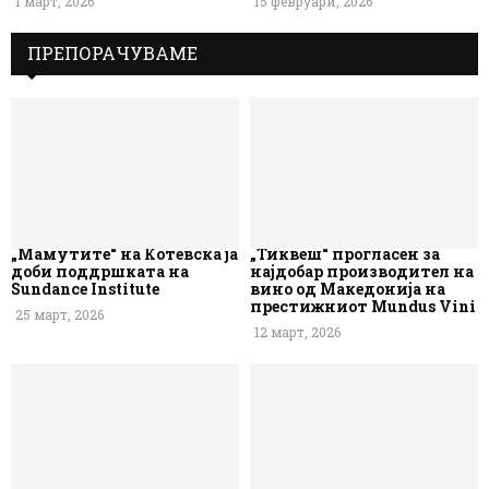
1 март, 2026
15 февруари, 2026
ПРЕПОРАЧУВАМЕ
„Мамутите“ на Котевска ја
„Тиквеш“ прогласен за
доби поддршката на
најдобар производител на
Sundance Institute
вино од Македонија на
престижниот Mundus Vini
25 март, 2026
12 март, 2026