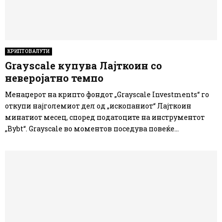
КРИПТОВАЛУТИ
Grayscale купува Лајткоин со
неверојатно темпо
Менаџерот на крипто фондот „Grayscale Investments“ го
откупи најголемиот дел од „ископаниот“ Лајткоин
минатиот месец, според податоците на инструментот
„Bybt“. Grayscale во моментов поседува повеќе...