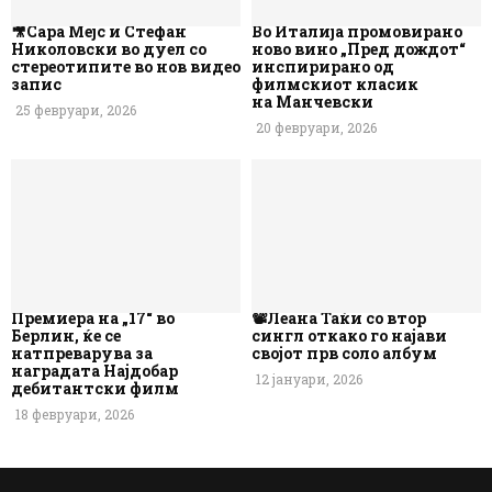
🎥Сара Мејс и Стефан
Во Италија промовирано
Николовски во дуел со
ново вино „Пред дождот“
стереотипите во нов видео
инспирирано од
запис
филмскиот класик
на Манчевски
25 февруари, 2026
20 февруари, 2026
Премиера на „17“ во
📽️Леана Таќи со втор
Берлин, ќе се
сингл откако го најави
натпреварува за
својот прв соло албум
наградата Најдобар
12 јануари, 2026
дебитантски филм
18 февруари, 2026