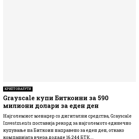
КРИПТОВАЛУТИ
Grayscale купи Биткоини за 590
милиони долари за еден ден
Најголемиот менаџер со дигитални средства, Grayscale
Investments поставија рекорд за најголемото единечно
купување на Биткоин направено за еден ден, откако
компанијата вчера додаде 16.244 БТК....