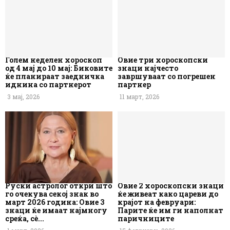
Голем неделен хороскоп
Овие три хороскопски
од 4 мај до 10 мај: Биковите
знаци најчесто
ќе планираат заедничка
завршуваат со погрешен
иднина со партнерот
партнер
3 мај, 2026
11 март, 2026
Руски астролог откри што
Овие 2 хороскопски знаци
го очекува секој знак во
ќе живеат како цареви до
март 2026 година: Овие 3
крајот на февруари:
знаци ќе имаат најмногу
Парите ќе им ги наполнат
среќа, сè...
паричниците