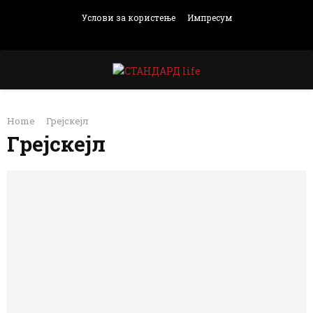
Услови за користење
Импресум
Facebook
Instagram
Email
Rss
PRIMARY
Home
Грејскејл
MENU
Грејскејл