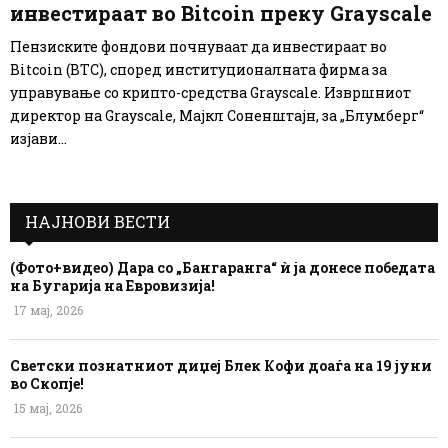
инвестираат во Bitcoin преку Grayscale
Пензиските фондови почнуваат да инвестираат во
Bitcoin (BTC), според институционалната фирма за
управување со крипто-средства Grayscale. Извршниот
директор на Grayscale, Мајкл Соненштајн, за „Блумберг“
изјави...
НАЈНОВИ ВЕСТИ
(Фото+видео) Дара со „Бангаранга“ ѝ ја донесе победата
на Бугарија на Евровизија!
17 мај, 2026
Светски познатниот диџеј Блек Кофи доаѓа на 19 јуни
во Скопје!
15 мај, 2026