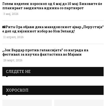
Голем неделен хороскоп од 4 мај до 10 мај: Биковите ќе
планираат заедничка иднина со партнерот
3 мај, 2026
📸Рита Ора објави дека македонскиот ајвар „Перустија“
е дел од нејзиниот избор во Нов Зеланд!
11 април, 2026
„Јон Вардар против галаксијата” со награда на
фестивал за научна фантастика во Мајами
26 март, 2026
СЛЕДЕТЕ НЕ
ХОРОСКОП