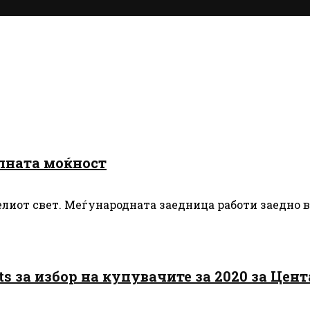
алната моќност
иот свет. Меѓународната заедница работи заедно в
hts за избор на купувачите за 2020 за Це