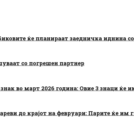
: Биковите ќе планираат заедничка иднина с
шуваат со погрешен партнер
знак во март 2026 година: Овие 3 знаци ќе им
цареви до крајот на февруари: Парите ќе им