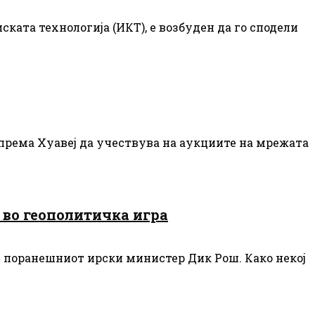
ата технологија (ИКТ), е возбуден да го сподели
према Хуавеј да учествува на аукциите на мрежата
 во геополитичка игра
и поранешниот ирски министер Дик Рош. Како некој