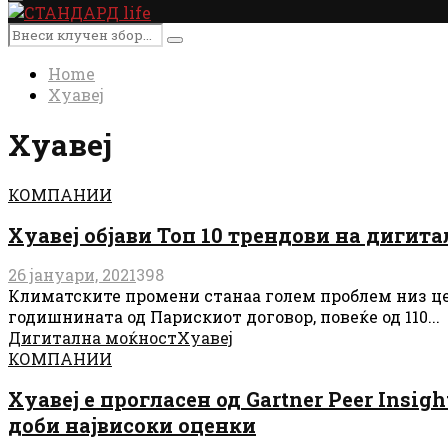
Primary
Menu
Search
Search
for:
Home
Хуавеј
Хуавеј
КОМПАНИИ
Хуавеј објави Топ 10 трендови на дигит
26 јануари, 2021
398
Климатските промени станаа голем проблем низ цел
годишнината од Парискиот договор, повеќе од 110...
Дигитална моќност
Хуавеј
КОМПАНИИ
Хуавеј е прогласен од Gartner Peer Insig
доби највисоки оценки