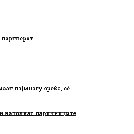
о партнерот
аат најмногу среќа, сè...
 ги наполнат паричниците