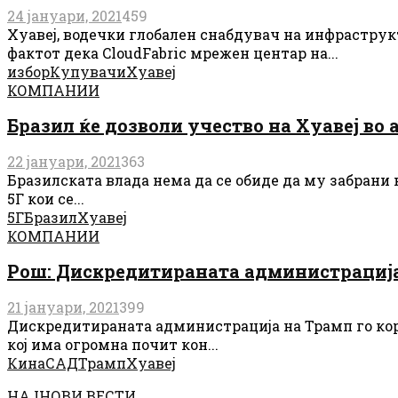
24 јануари, 2021
459
Хуавеј, водечки глобален снабдувач на инфраструк
фактот дека CloudFabric мрежен центар на...
избор
Купувачи
Хуавеј
КОМПАНИИ
Бразил ќе дозволи учество на Хуавеј во
22 јануари, 2021
363
Бразилската влада нема да се обиде да му забрани
5Г кои се...
5Г
Бразил
Хуавеј
КОМПАНИИ
Рош: Дискредитираната администрација 
21 јануари, 2021
399
Дискредитираната администрација на Трамп го кор
кој има огромна почит кон...
Кина
САД
Трамп
Хуавеј
НАЈНОВИ ВЕСТИ