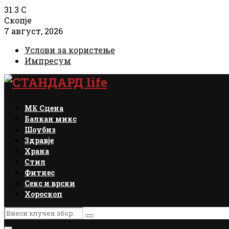
31.3
C
Скопје
7 август, 2026
Услови за користење
Импресум
Facebook
Instagram
Email
Rss
МК Сцена
Балкан микс
Шоубиз
Здравје
Храна
Стил
Фитнес
Секс и врски
Хороскоп
Search
Search
for: