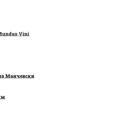
Mundus Vini
 на Манчевски
лм