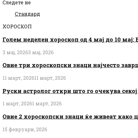
Следете не
Стандард
ХОРОСКОП
Голем неделен хороскоп од 4 мај до 10 мај
3 мај, 2026
3 мај, 2026
Овие три хороскопски знаци најчесто завр
11 март, 2026
11 март, 2026
Руски астролог откри што го очекува секој 
1 март, 2026
1 март, 2026
Овие 2 хороскопски знаци ќе живеат како 
15 февруари, 2026