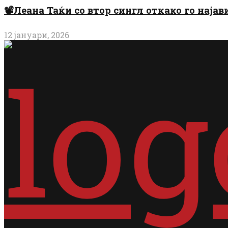
📽️Леана Таќи со втор сингл откако го најав
12 јануари, 2026