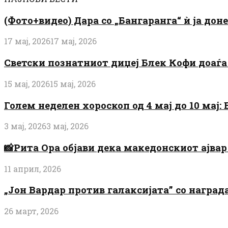
(Фото+видео) Дара со „Бангаранга“ ѝ ја дон
17 мај, 2026
17 мај, 2026
Светски познатниот диџеј Блек Кофи доаѓа н
15 мај, 2026
15 мај, 2026
Голем неделен хороскоп од 4 мај до 10 мај
3 мај, 2026
3 мај, 2026
📸Рита Ора објави дека македонскиот ајвар 
11 април, 2026
„Јон Вардар против галаксијата” со награ
26 март, 2026