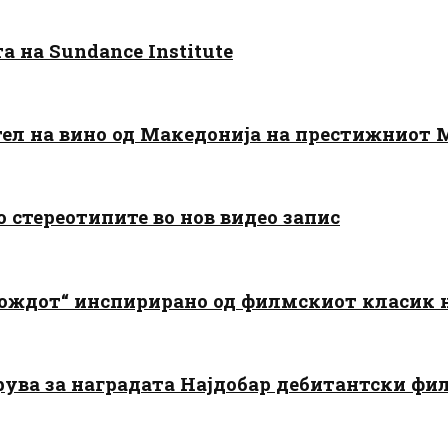
 на Sundance Institute
тел на вино од Македонија на престижниот 
о стереотипите во нов видео запис
дождот“ инспирирано од филмскиот класик
арува за наградата Најдобар дебитантски фи