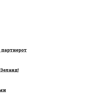
о партнерот
 Зеланд!
ами