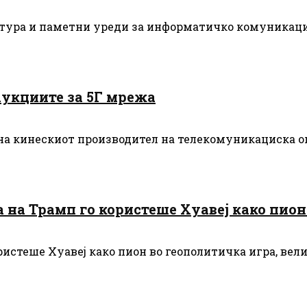
тура и паметни уреди за информатичко комуникациск
 аукциите за 5Г мрежа
 на кинескиот производител на телекомуникациска о
на Трамп го користеше Хуавеј како пион
истеше Хуавеј како пион во геополитичка игра, вел