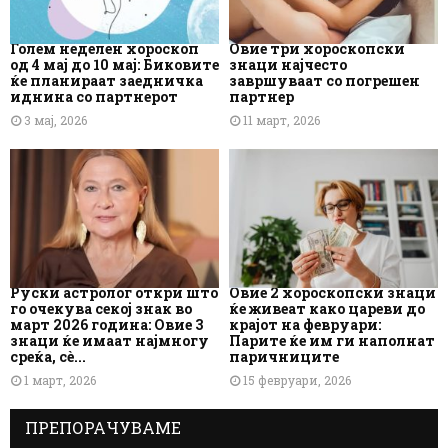
Голем неделен хороскоп
Овие три хороскопски
од 4 мај до 10 мај: Биковите
знаци најчесто
ќе планираат заедничка
завршуваат со погрешен
иднина со партнерот
партнер
3 мај, 2026
11 март, 2026
Руски астролог откри што
Овие 2 хороскопски знаци
го очекува секој знак во
ќе живеат како цареви до
март 2026 година: Овие 3
крајот на февруари:
знаци ќе имаат најмногу
Парите ќе им ги наполнат
среќа, сè...
паричниците
1 март, 2026
15 февруари, 2026
ПРЕПОРАЧУВАМЕ