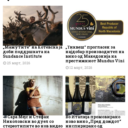
„Мамутите“ на Котевска ја
„Тиквеш“ прогласен за
доби поддршката на
најдобар производител на
Sundance Institute
вино од Македонија на
престижниот Mundus Vini
25 март, 2026
12 март, 2026
Сара Мејс и Стефан
Во Италија промовирано
Николовски во дуел со
ново вино „Пред дождот“
стереотипите во нов видео
инспирирано од