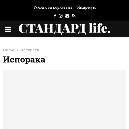
Услови за користење
Импресум
Facebook
Instagram
Email
Rss
PRIMARY
MENU
Home
Испорака
Испорака