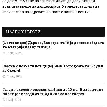
За да им помогне на сопствениците да добијат нови
возила за време на пандемијата, Мерцедес започна да
носи возила на адресите на своите нови клиенти....
НАЈНОВИ ВЕСТИ
(Фото+видео) Дара со „Бангаранга“ ѝ ја донесе победата
на Бугарија на Евровизија!
17 мај, 2026
Светски познатниот диџеј Блек Кофи доаѓа на 19 јуни
во Скопје!
15 мај, 2026
Голем неделен хороскоп од 4 мај до 10 мај: Биковите ќе
планираат заедничка иднина со партнерот
3 мај, 2026