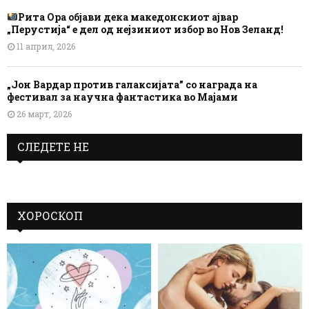
Рита Ора објави дека македонскиот ајвар
„Перустија“ е дел од нејзиниот избор во Нов Зеланд!
11 април, 2026
„Јон Вардар против галаксијата” со награда на
фестивал за научна фантастика во Мајами
26 март, 2026
СЛЕДЕТЕ НЕ
ХОРОСКОП