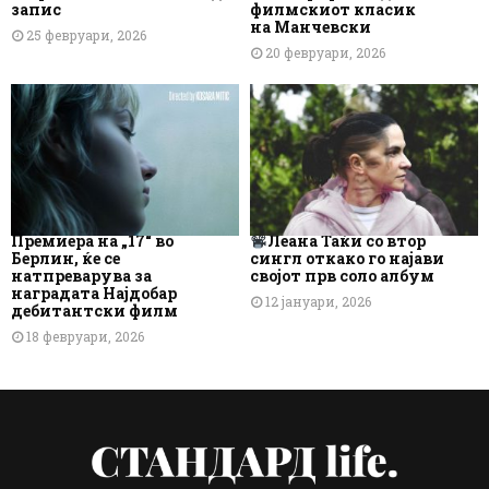
запис
филмскиот класик
на Манчевски
25 февруари, 2026
20 февруари, 2026
Премиера на „17“ во
Леана Таќи со втор
Берлин, ќе се
сингл откако го најави
натпреварува за
својот прв соло албум
наградата Најдобар
12 јануари, 2026
дебитантски филм
18 февруари, 2026