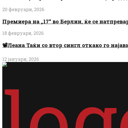
20 февруари, 2026
Премиера на „17“ во Берлин, ќе се натпрев
18 февруари, 2026
📽️Леана Таќи со втор сингл откако го најав
12 јануари, 2026