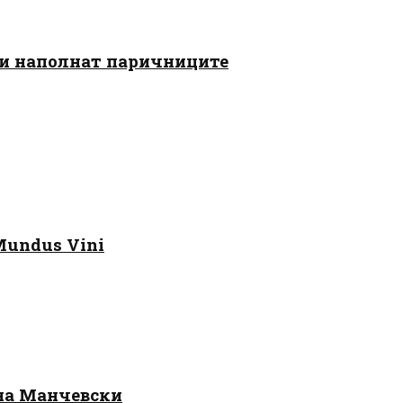
 ги наполнат паричниците
Mundus Vini
 на Манчевски