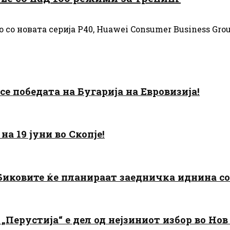
со новата серија P40, Huawei Consumer Business Grou
есе победата на Бугарија на Евровизија!
а 19 јуни во Скопје!
: Биковите ќе планираат заедничка иднина с
„Перустија“ е дел од нејзиниот избор во Нов