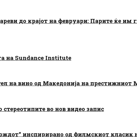
цареви до крајот на февруари: Парите ќе им
 на Sundance Institute
тел на вино од Македонија на престижниот 
о стереотипите во нов видео запис
дождот“ инспирирано од филмскиот класик