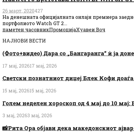
26 март, 2020
427
На денешната официјалната онлајн премиера заедно 
портфолиото Watch GT 2...
паметен часовник
Промоција
Хуавеи Воч
НАЈНОВИ ВЕСТИ
(Фото+видео) Дара со „Бангаранга“ ѝ ја дон
17 мај, 2026
17 мај, 2026
Светски познатниот диџеј Блек Кофи доаѓа н
15 мај, 2026
15 мај, 2026
Голем неделен хороскоп од 4 мај до 10 мај
3 мај, 2026
3 мај, 2026
📸Рита Ора објави дека македонскиот ајвар 