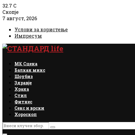
32.7
C
Скопје
7 август, 2026
Услови за користење
Импресум
Facebook
Instagram
Email
Rss
МК Сцена
Балкан микс
Шоубиз
Здравје
Храна
Стил
Фитнес
Секс и врски
Хороскоп
Search
Search
for: