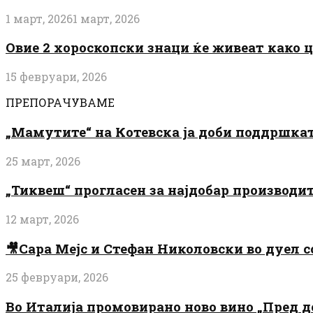
1 март, 2026
1 март, 2026
Овие 2 хороскопски знаци ќе живеат како 
15 февруари, 2026
ПРЕПОРАЧУВАМЕ
„Мамутите“ на Котевска ја доби поддршката
25 март, 2026
„Тиквеш“ прогласен за најдобар производи
12 март, 2026
🎥Сара Мејс и Стефан Николовски во дуел с
25 февруари, 2026
Во Италија промовирано ново вино „Пред 