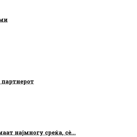
ами
о партнерот
аат најмногу среќа, сè...