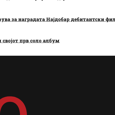
арува за наградата Најдобар дебитантски фи
и својот прв соло албум