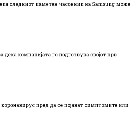
 дека следниот паметен часовник на Samsung може
 дека компанијата го подготвува својот прв
 коронавирус пред да се појават симптомите или