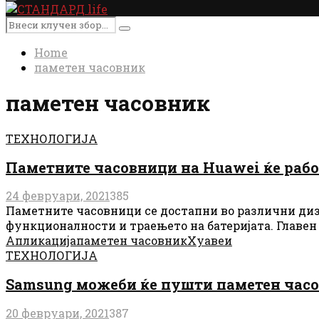
Primary
Menu
Search
Search
for:
Home
паметен часовник
паметен часовник
ТЕХНОЛОГИЈА
Паметните часовници на Huawei ќе рабо
24 февруари, 2021
385
Паметните часовници се достапни во различни диза
функционалности и траењето на батеријата. Главен 
Апликација
паметен часовник
Хуавеи
ТЕХНОЛОГИЈА
Samsung можеби ќе пушти паметен часо
20 февруари, 2021
387