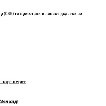
p (CBG) го претстави и новиот додаток во
о партнерот
 Зеланд!