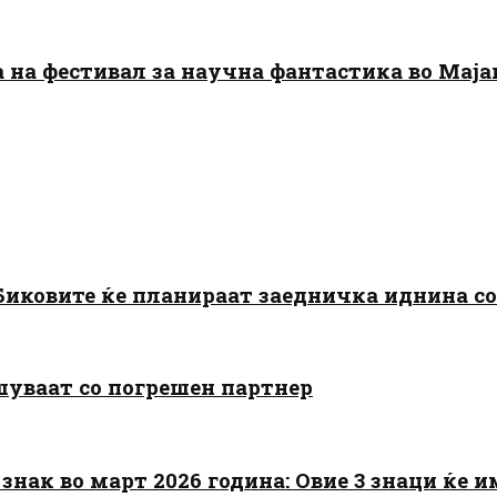
да на фестивал за научна фантастика во Мај
: Биковите ќе планираат заедничка иднина с
шуваат со погрешен партнер
знак во март 2026 година: Овие 3 знаци ќе им