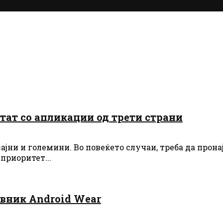
тат со апликации од трети страни
јни и големини. Во повеќето случаи, треба да прон
приоритет...
вник Android Wear