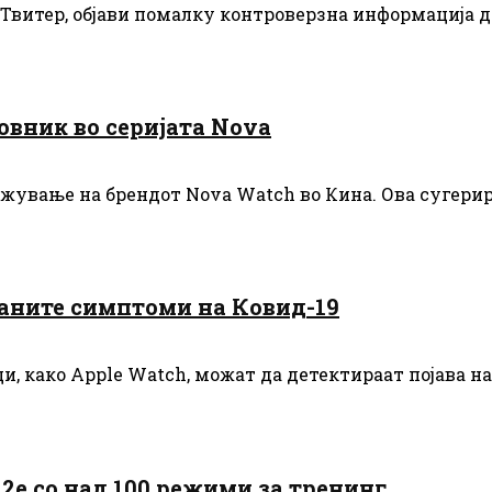
а Твитер, објави помалку контроверзна информација
овник во серијата Nova
жување на брендот Nova Watch во Кина. Ова сугерира
аните симптоми на Ковид-19
 како Apple Watch, можат да детектираат појава на
e со над 100 режими за тренинг