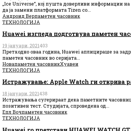
„Ice Universe“, кој пушта доверливи информации н
да ја замени платформата Tizen со...
Андроид Вер
паметен часовник
ТЕХНОЛОГИЈА
Huawei изгледа подготвува паметен час
19 јануари, 2021
403
Претходно оваа година, Huawei аплицираше за задр
паметен часовник во серијата...
Нова
паметен часовник
Хуавеи
ТЕХНОЛОГИЈА
Истражување: Apple Watch ги открива р
18 јануари, 2021
438
Истражувања сугерираат дека паметните часовници,
позитивен тест. Студијата, спроведена од...
Епл Воч
паметен часовник
ТЕХНОЛОГИЈА
Huawei го претстави HUAWEI WATCH GT 2