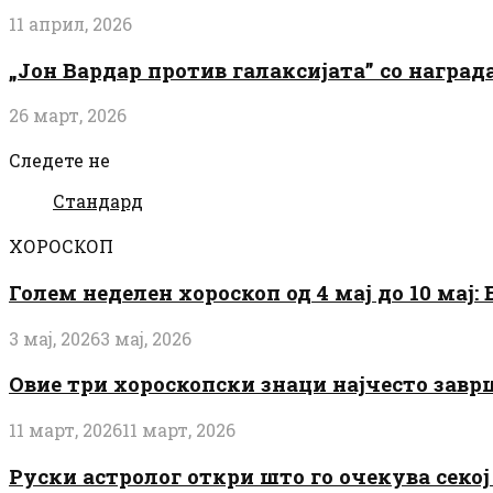
11 април, 2026
„Јон Вардар против галаксијата” со награ
26 март, 2026
Следете не
Стандард
ХОРОСКОП
Голем неделен хороскоп од 4 мај до 10 мај
3 мај, 2026
3 мај, 2026
Овие три хороскопски знаци најчесто завр
11 март, 2026
11 март, 2026
Руски астролог откри што го очекува секој 