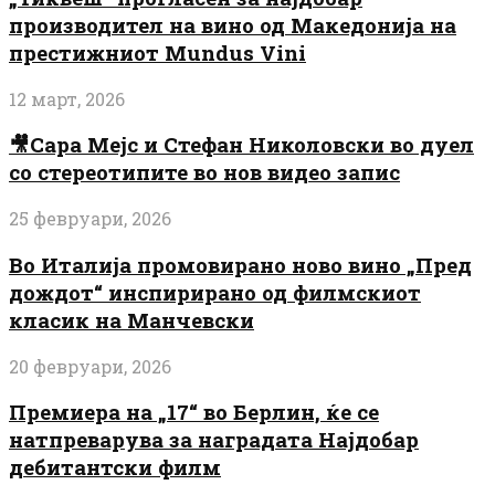
производител на вино од Македонија на
престижниот Mundus Vini
12 март, 2026
🎥Сара Мејс и Стефан Николовски во дуел
со стереотипите во нов видео запис
25 февруари, 2026
Во Италија промовирано ново вино „Пред
дождот“ инспирирано од филмскиот
класик на Манчевски
20 февруари, 2026
Премиера на „17“ во Берлин, ќе се
натпреварува за наградата Најдобар
дебитантски филм