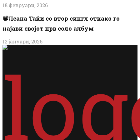
18 февруари, 2026
📽️Леана Таќи со втор сингл откако го
најави својот прв соло албум
12 јануари, 2026