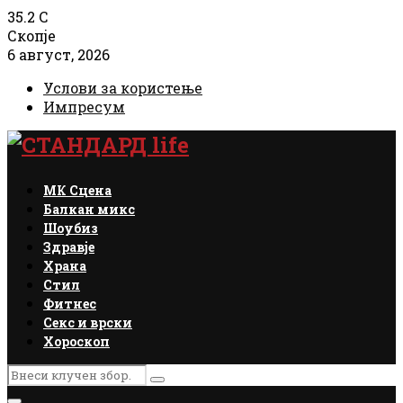
35.2
C
Скопје
6 август, 2026
Услови за користење
Импресум
Facebook
Instagram
Email
Rss
МК Сцена
Балкан микс
Шоубиз
Здравје
Храна
Стил
Фитнес
Секс и врски
Хороскоп
Search
Search
for: