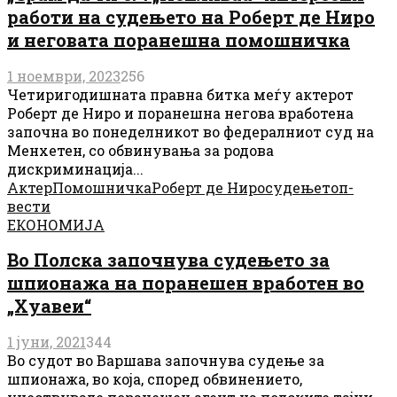
работи на судењето на Роберт де Ниро
и неговата поранешна помошничка
1 ноември, 2023
256
Четиригодишната правна битка меѓу актерот
Роберт де Ниро и поранешна негова вработена
започна во понеделникот во федералниот суд на
Менхетен, со обвинувања за родова
дискриминација...
Актер
Помошничка
Роберт де Ниро
судење
топ-
вести
ЕКОНОМИЈА
Во Полска започнува судењето за
шпионажа на поранешен вработен во
„Хуавеи“
1 јуни, 2021
344
Во судот во Варшава започнува судење за
шпионажа, во коja, според обвинението,