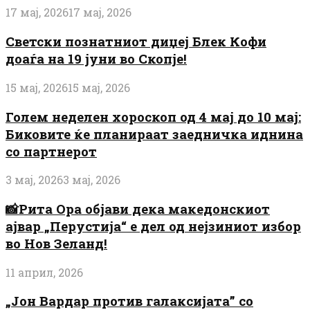
17 мај, 2026
17 мај, 2026
Светски познатниот диџеј Блек Кофи
доаѓа на 19 јуни во Скопје!
15 мај, 2026
15 мај, 2026
Голем неделен хороскоп од 4 мај до 10 мај:
Биковите ќе планираат заедничка иднина
со партнерот
3 мај, 2026
3 мај, 2026
📸Рита Ора објави дека македонскиот
ајвар „Перустија“ е дел од нејзиниот избор
во Нов Зеланд!
11 април, 2026
„Јон Вардар против галаксијата” со