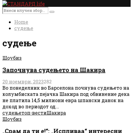
Primary
Menu
Search
Search
for:
Home
судење
судење
Шоубиз
Започнува судењето на Шакира
20 ноември, 2023
282
Во понеделник во Барселона почнува судењето на
колумбиската пејачка Шакира под обвинение дека
не платила 14,5 милиони евра шпански данок на
доход во периодот од...
судење
топ-вести
Шакира
Шоубиз
„Срам да ти е!“: „Испливаа“ интересни