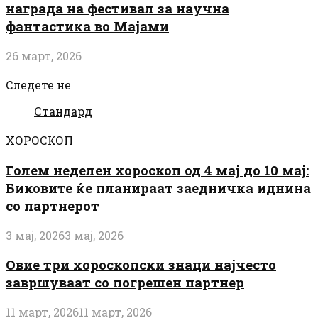
награда на фестивал за научна
фантастика во Мајами
26 март, 2026
Следете не
Стандард
ХОРОСКОП
Голем неделен хороскоп од 4 мај до 10 мај:
Биковите ќе планираат заедничка иднина
со партнерот
3 мај, 2026
3 мај, 2026
Овие три хороскопски знаци најчесто
завршуваат со погрешен партнер
11 март, 2026
11 март, 2026