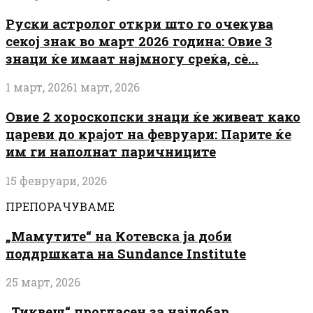
Руски астролог откри што го очекува
секој знак во март 2026 година: Овие 3
знаци ќе имаат најмногу среќа, сè...
1 март, 2026
1 март, 2026
Овие 2 хороскопски знаци ќе живеат како
цареви до крајот на февруари: Парите ќе
им ги наполнат паричниците
15 февруари, 2026
ПРЕПОРАЧУВАМЕ
„Мамутите“ на Котевска ја доби
поддршката на Sundance Institute
25 март, 2026
„Тиквеш“ прогласен за најдобар