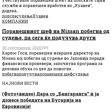
учествувале поранешен агент на полските тајни
служби и поранешен вработен во „Хуавеи“,
додека...
полсла
судење
Хуавеи
КОМПАНИИ
Поранешниот шеф на Nissan побегна од
судење, па сега ќе подучува други
30 септември, 2020
399
Карлос Госн, поранешен извршен директор на
Nissan кој побегна од судење во Јапонија поради
финансиски проневери, започнува програма за
деловна обука со цел да помогне...
побегна
подучува
поранешен шеф
судење
НАЈНОВИ ВЕСТИ
(Фото+видео) Дара со „Бангаранга“ ѝ ја
донесе победата на Бугарија на
Евровизија!