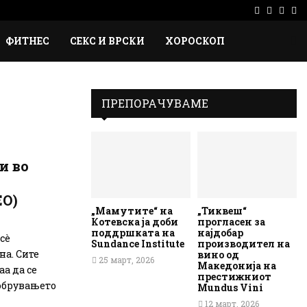
Facebook
Instag
Ema
Rs
ФИТНЕС
СЕКС И ВРСКИ
ХОРОСКОП
ПРЕПОРАЧУВАМЕ
и во
ЕО)
„Мамутите“ на
„Тиквеш“
Котевска ја доби
прогласен за
поддршката на
најдобар
сè
Sundance Institute
производител на
на. Сите
вино од
25 март, 2026
Македонија на
а да се
престижниот
обрувањето
Mundus Vini
12 март, 2026