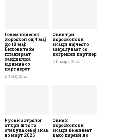
Голем неделен
Овие три
хороскоп од 4 мај
хороскопски
до 10 мај:
знаци најчесто
Биковите ќе
завршуваат со
планираат
погрешен партнер
заедничка
11 март, 2026
иднина со
партнерот
3 мај, 2026
Руски астролог
Овие 2
откри што го
хороскопски
очекува секој знак
знаци ќе живеат
во март 2026
како цареви до