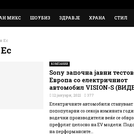
АН МИКС
ШОУБИЗ
ЗДРАВЈЕ
ХРАНА
СТИЛ
н Ес
 Ес
КОМПАНИИ
Sony започна јавни тестов
Европа со електричниот
автомобил VISION-S (ВИД
12 јануари, 2021
377
Електричните автомобили стануваат 
попопуларни со секоја измината годи
водечки производители веќе се обврза
префрлат целосно на EV модели. Под
на перформансите...