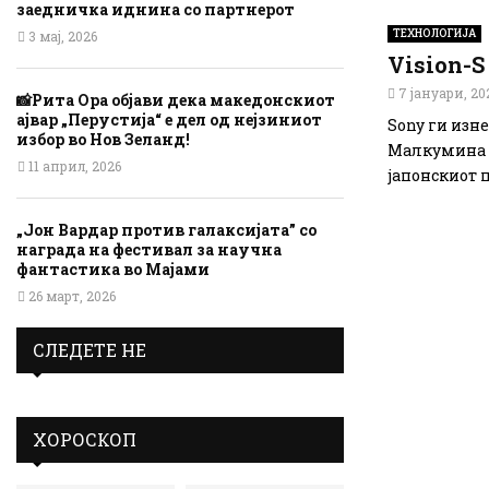
заедничка иднина со партнерот
ТЕХНОЛОГИЈА
3 мај, 2026
Vision-S
7 јануари, 20
📸Рита Ора објави дека македонскиот
ајвар „Перустија“ е дел од нејзиниот
Sony ги изн
избор во Нов Зеланд!
Малкумина о
11 април, 2026
јапонскиот 
„Јон Вардар против галаксијата” со
награда на фестивал за научна
фантастика во Мајами
26 март, 2026
СЛЕДЕТЕ НЕ
ХОРОСКОП