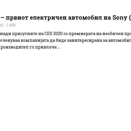
 – првиот електричен автомобил на Sony
20
458
енади присутните на CES 2020 со премиерата на необичен пр
чекуваа компанијата да биде заинтересирана за автомобил
производител го привлече...