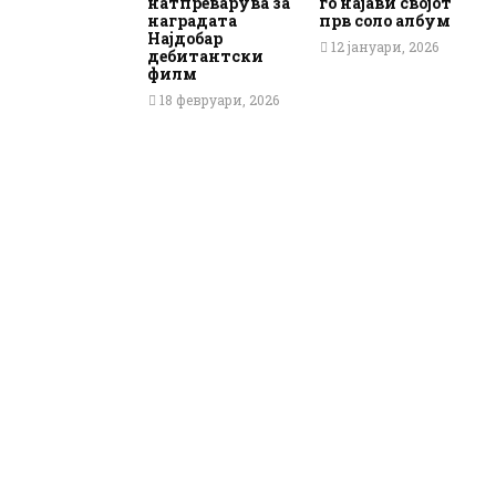
натпреварува за
го најави својот
наградата
прв соло албум
Најдобар
12 јануари, 2026
дебитантски
филм
18 февруари, 2026