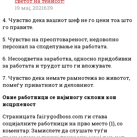
светот на тенисот!
19 мај, 2021
639
4. Чувство дека вашиот шеф не го цени тоа што
го правите.
5. Чувство на преоптовареност, недоволно
персонал за споделување на работата.
6. Несоодветна заработка, односно придобивки
за работата и трудот што ги вложувате.
7. Чувство дека немате рамнотежа во животот,
помеѓу приватниот и деловниот.
Овие работници се најмногу склони кон
исцрпеност
Страницата fairygodboss.com ги става
социјалните работници на прво место (1), со
коментар: Замислете да слушате туѓи