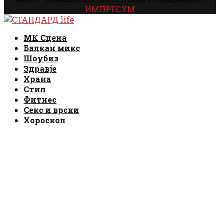
ИМПРЕСУМ
Facebook
Instagram
Email
Rss
Facebook
Instagram
Email
Rss
МК Сцена
Балкан микс
Шоубиз
Здравје
Храна
Стил
Фитнес
Секс и врски
Хороскоп