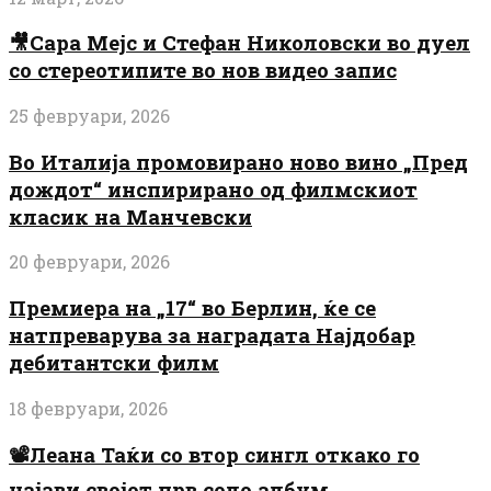
🎥Сара Мејс и Стефан Николовски во дуел
со стереотипите во нов видео запис
25 февруари, 2026
Во Италија промовирано ново вино „Пред
дождот“ инспирирано од филмскиот
класик на Манчевски
20 февруари, 2026
Премиера на „17“ во Берлин, ќе се
натпреварува за наградата Најдобар
дебитантски филм
18 февруари, 2026
📽️Леана Таќи со втор сингл откако го
најави својот прв соло албум