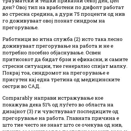
трауматски и тешки приказни секој ден, цел
ден? Овој тип на вработени по дифолт работат
во стресна средина, а дури 75 проценти од нив
го доживуваат овој познат синдром на
прегорување.
Работници во итна служба (2) исто така лесно
доживуваат прегорување на работа и не е
потребно посебно објаснување. Освен
притисокот да бидат брзи и ефикасни, и самите
стресни ситуации, тие генерално спијат малку.
Покрај тоа, синдромот на прегорување е
присутен кај една третина од медицинските
сестри во САД.
Comparably направи истражување кое
покажува дека 51% од луѓето во областа на
дизајнот (3) ги чувствуваат последиците од
прегорување на работа. Главната причина е
што тие често не знаат што се очекува од нив,