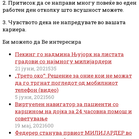
2. Притисок да се направи многу повеќе во еден
работен ден отколку што всушност можете.
3. Чувството дека не напредувате во вашата
кариера.
Би можело да Ве интересира
Пекинг го надмина Њујорк на листата
градови со најмногу милијардери
21 јуни, 2021
535
„Трето око“: Решение за оние кои не можат
да го тргнат погледот од мобилниот
телефон (видео)
5 јуни, 2021
560
Виртуелен навигатор за пациенти со
карцином на дојка за 24 часовна помош и
советување
19 мај, 2021
600
Федерер станува првиот МИЛИЈАРДЕР во