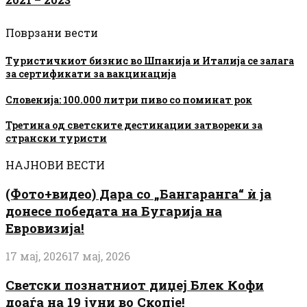
Поврзани вести
Туристичкиот бизнис во Шпанија и Италија се залага
за сертификати за вакцинација
Словенија: 100.000 литри пиво со поминат рок
Третина од светските дестинации затворени за
странски туристи
НАЈНОВИ ВЕСТИ
(Фото+видео) Дара со „Бангаранга“ ѝ ја
донесе победата на Бугарија на
Евровизија!
17 мај, 2026
17 мај, 2026
Светски познатниот диџеј Блек Кофи
доаѓа на 19 јуни во Скопје!