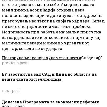
што е стресна сама по себе. Американската
медицинска асоцијација открива дека
половина од лекарите доживуваат синдром на
прегорување во текот на својата кариера. Сепак,
не сите специјалисти имаат ист проблем.
Исцрпеноста при работа е најмалку присутна
кај кардиолозите и онколозите, а најмногу кај
матичните лекари и оние во ургентниот
центар, се вели во студијата.
Прегорување
препорачуваме
топ-вести
Сподели
0
0
previous post
ЕУ заостанува зад САД и Кина во областа на
вештачката интелигенција
next post
Донесена Програмата за економски реформи
2021 – 2023