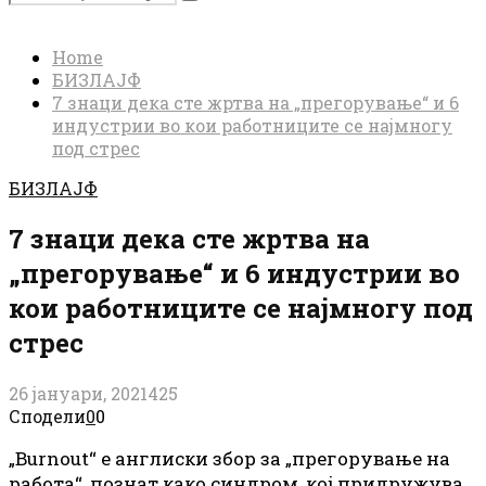
Search
for:
Home
БИЗЛАЈФ
7 знаци дека сте жртва на „прегорување“ и 6
индустрии во кои работниците се најмногу
под стрес
БИЗЛАЈФ
7 знаци дека сте жртва на
„прегорување“ и 6 индустрии во
кои работниците се најмногу под
стрес
26 јануари, 2021
425
Сподели
0
0
„Burnout“ е англиски збор за „прегорување на
работа“, познат како синдром, кој придружува