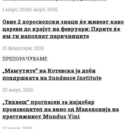
1 март, 2026
1 март, 2026
Овие 2 хороскопски знаци ќе живеат како
цареви до крајот на февруари: Парите ќе
им ги наполнат паричниците
15 февруари, 2026
ПРЕПОРАЧУВАМЕ
„Мамутите“ на Котевска ја доби
поддршката на Sundance Institute
25 март, 2026
„Тиквеш“ прогласен за најдобар
производител на вино од Македонија на
престижниот Mundus Vini
12 март, 2026