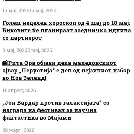
15 мај, 2026
15 мај, 2026
Голем неделен хороскоп од 4 мај до 10 мај:
Биковите ќе планираат заедничка иднина
со партнерот
3 мај, 2026
3 мај, 2026
📸Рита Ора објави дека македонскиот
ајвар „Перустија“ е дел од нејзиниот избор
во Нов Зеланд!
11 април, 2026
„Јон Вардар против галаксијата” со
награда на фестивал за научна
фантастика во Мајами
26 март, 2026