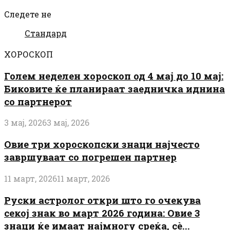
Следете не
Стандард
ХОРОСКОП
Голем неделен хороскоп од 4 мај до 10 мај:
Биковите ќе планираат заедничка иднина
со партнерот
3 мај, 2026
3 мај, 2026
Овие три хороскопски знаци најчесто
завршуваат со погрешен партнер
11 март, 2026
11 март, 2026
Руски астролог откри што го очекува
секој знак во март 2026 година: Овие 3
знаци ќе имаат најмногу среќа, сè...