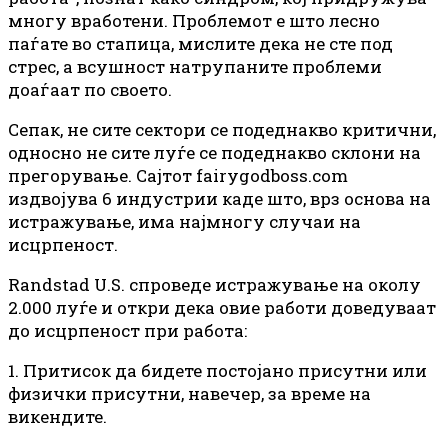
многу вработени. Проблемот е што лесно
паѓате во стапица, мислите дека не сте под
стрес, а всушност натрупаните проблеми
доаѓаат по своето.
Сепак, не сите сектори се подеднакво критични,
односно не сите луѓе се подеднакво склони на
прегорување. Сајтот fairygodboss.com
издвојува 6 индустрии каде што, врз основа на
истражување, има најмногу случаи на
исцрпеност.
Randstad U.S. спроведе истражување на околу
2.000 луѓе и откри дека овие работи доведуваат
до исцрпеност при работа:
1. Притисок да бидете постојано присутни или
физички присутни, навечер, за време на
викендите.