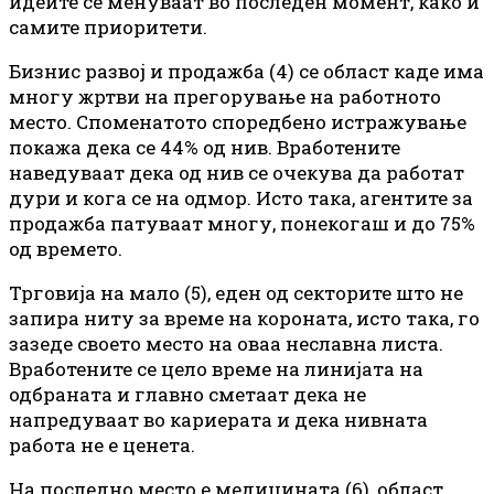
идеите се менуваат во последен момент, како и
самите приоритети.
Бизнис развој и продажба (4) се област каде има
многу жртви на прегорување на работното
место. Споменатото споредбено истражување
покажа дека се 44% од нив. Вработените
наведуваат дека од нив се очекува да работат
дури и кога се на одмор. Исто така, агентите за
продажба патуваат многу, понекогаш и до 75%
од времето.
Трговија на мало (5), еден од секторите што не
запира ниту за време на короната, исто така, го
зазеде своето место на оваа неславна листа.
Вработените се цело време на линијата на
одбраната и главно сметаат дека не
напредуваат во кариерата и дека нивната
работа не е ценета.
На последно место е медицината (6), област