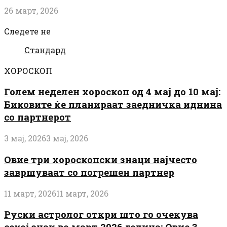
26 март, 2026
Следете не
Стандард
ХОРОСКОП
Голем неделен хороскоп од 4 мај до 10 мај:
Биковите ќе планираат заедничка иднина
со партнерот
3 мај, 2026
3 мај, 2026
Овие три хороскопски знаци најчесто
завршуваат со погрешен партнер
11 март, 2026
11 март, 2026
Руски астролог откри што го очекува
секој знак во март 2026 година: Овие 3