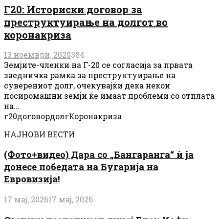
Г20: Историски договор за
преструктуирање на долгот во
коронакриза
13 ноември, 2020
384
Земјите-членки на Г-20 се согласија за првата
заедничка рамка за преструктуирање на
суверениот долг, очекувајќи дека некои
посиромашни земји ќе имаат проблеми со отплата
на...
г20
договор
долг
Коронакриза
НАЈНОВИ ВЕСТИ
(Фото+видео) Дара со „Бангаранга“ ѝ ја
донесе победата на Бугарија на
Евровизија!
17 мај, 2026
17 мај, 2026