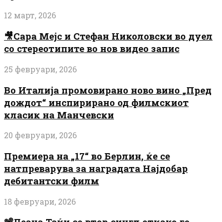
12 март, 2026
🎥Сара Мејс и Стефан Николовски во дуел
со стереотипите во нов видео запис
25 февруари, 2026
Во Италија промовирано ново вино „Пред
дождот“ инспирирано од филмскиот
класик на Манчевски
20 февруари, 2026
Премиера на „17“ во Берлин, ќе се
натпреварува за наградата Најдобар
дебитантски филм
18 февруари, 2026
📽️Леана Таќи со втор сингл откако го