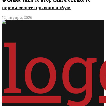
најави својот прв соло албум
12 јануари, 2026