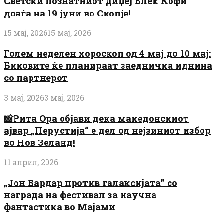
Светски познатниот диџеј Блек Кофи
доаѓа на 19 јуни во Скопје!
15 мај, 2026
15 мај, 2026
Голем неделен хороскоп од 4 мај до 10 мај:
Биковите ќе планираат заедничка иднина
со партнерот
3 мај, 2026
3 мај, 2026
📸Рита Ора објави дека македонскиот
ајвар „Перустија“ е дел од нејзиниот избор
во Нов Зеланд!
11 април, 2026
„Јон Вардар против галаксијата” со
награда на фестивал за научна
фантастика во Мајами