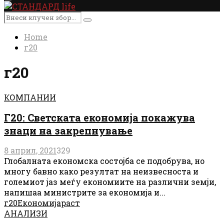
Primary
Menu
Search
Search
for:
Home
г20
г20
КОМПАНИИ
Г20: Светската економија покажува
знаци на закрепнување
8 април, 2021
329
Глобалната економска состојба се подобрува, но
многу бавно како резултат на неизвесноста и
големиот јаз меѓу економиите на различни земји,
напишаа министрите за економија и...
г20
Економија
раст
АНАЛИЗИ