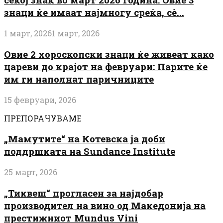
знаци ќе имаат најмногу среќа, сè...
1 март, 2026
1 март, 2026
Овие 2 хороскопски знаци ќе живеат како
цареви до крајот на февруари: Парите ќе
им ги наполнат паричниците
15 февруари, 2026
ПРЕПОРАЧУВАМЕ
„Мамутите“ на Котевска ја доби
поддршката на Sundance Institute
25 март, 2026
„Тиквеш“ прогласен за најдобар
производител на вино од Македонија на
престижниот Mundus Vini