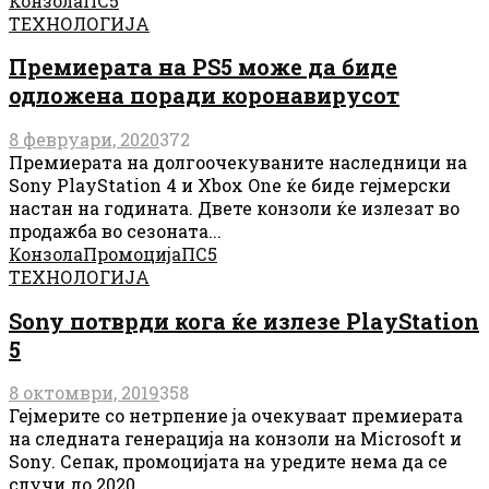
Конзола
ПС5
ТЕХНОЛОГИЈА
Премиерата на PS5 може да биде
одложена поради коронавирусот
8 февруари, 2020
372
Премиерата на долгоочекуваните наследници на
Sony PlayStation 4 и Xbox One ќе биде гејмерски
настан на годината. Двете конзоли ќе излезат во
продажба во сезоната...
Конзола
Промоција
ПС5
ТЕХНОЛОГИЈА
Sony потврди кога ќе излезе PlayStation
5
8 октомври, 2019
358
Гејмерите со нетрпение ја очекуваат премиерата
на следната генерација на конзоли на Microsoft и
Sony. Сепак, промоцијата на уредите нема да се
случи до 2020...