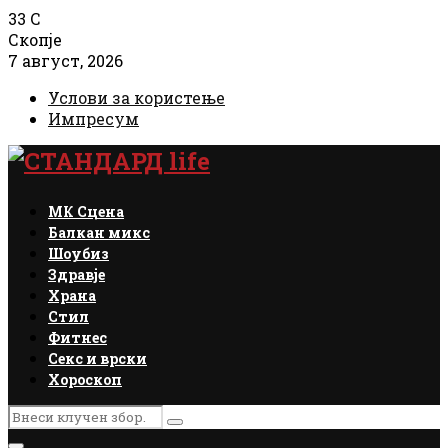
33
C
Скопје
7 август, 2026
Услови за користење
Импресум
Facebook
Instagram
Email
Rss
МК Сцена
Балкан микс
Шоубиз
Здравје
Храна
Стил
Фитнес
Секс и врски
Хороскоп
Search
Search
for: