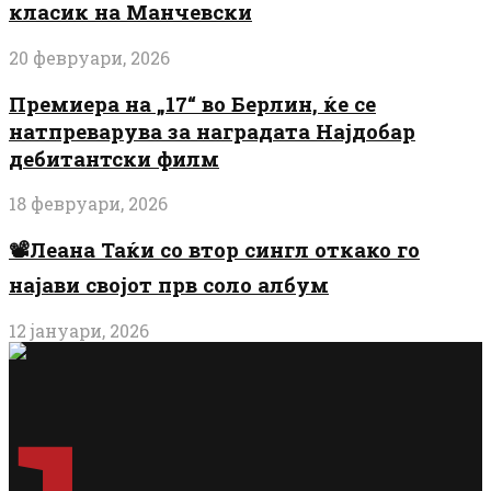
класик на Манчевски
20 февруари, 2026
Премиера на „17“ во Берлин, ќе се
натпреварува за наградата Најдобар
дебитантски филм
18 февруари, 2026
📽️Леана Таќи со втор сингл откако го
најави својот прв соло албум
12 јануари, 2026