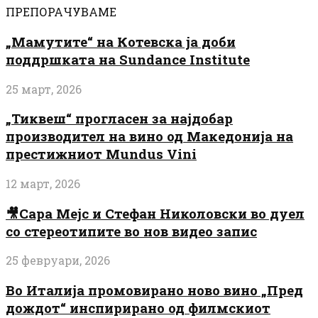
ПРЕПОРАЧУВАМЕ
„Мамутите“ на Котевска ја доби
поддршката на Sundance Institute
25 март, 2026
„Тиквеш“ прогласен за најдобар
производител на вино од Македонија на
престижниот Mundus Vini
12 март, 2026
🎥Сара Мејс и Стефан Николовски во дуел
со стереотипите во нов видео запис
25 февруари, 2026
Во Италија промовирано ново вино „Пред
дождот“ инспирирано од филмскиот