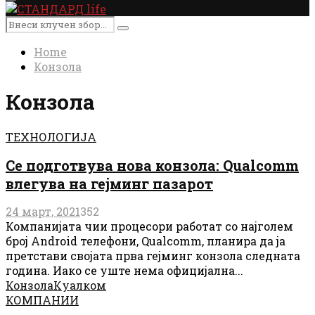
Primary
Menu
Search
Search
for:
Home
Конзола
Конзола
ТЕХНОЛОГИЈА
Се подготвува нова конзола: Qualcomm
влегува на гејминг пазарот
24 март, 2021
352
Компанијата чии процесори работат со најголем
број Android телефони, Qualcomm, планира да ја
претстави својата прва гејминг конзола следната
година. Иако се уште нема официјална...
Конзола
Куалком
КОМПАНИИ