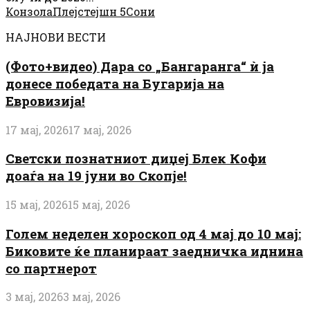
Конзола
Плејстејшн 5
Сони
НАЈНОВИ ВЕСТИ
(Фото+видео) Дара со „Бангаранга“ ѝ ја
донесе победата на Бугарија на
Евровизија!
17 мај, 2026
17 мај, 2026
Светски познатниот диџеј Блек Кофи
доаѓа на 19 јуни во Скопје!
15 мај, 2026
15 мај, 2026
Голем неделен хороскоп од 4 мај до 10 мај:
Биковите ќе планираат заедничка иднина
со партнерот
3 мај, 2026
3 мај, 2026