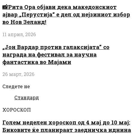
📸Рита Ора објави дека македонскиот
ајвар „Перустија“ е дел од нејзиниот избор
во Нов Зеланд!
11 април, 2026
„Јон Вардар против галаксијата” со
награда на фестивал за научна
фантастика во Мајами
26 март, 2026
Следете не
Стандард
ХОРОСКОП
Голем неделен хороскоп од 4 мај до 10 мај:
Биковите ќе планираат заедничка иднина