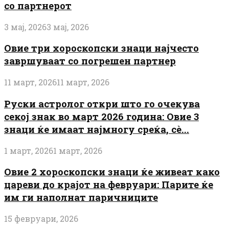
со партнерот
3 мај, 2026
3 мај, 2026
Овие три хороскопски знаци најчесто
завршуваат со погрешен партнер
11 март, 2026
11 март, 2026
Руски астролог откри што го очекува
секој знак во март 2026 година: Овие 3
знаци ќе имаат најмногу среќа, сè...
1 март, 2026
1 март, 2026
Овие 2 хороскопски знаци ќе живеат како
цареви до крајот на февруари: Парите ќе
им ги наполнат паричниците
15 февруари, 2026