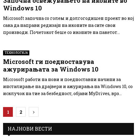
Започна освежувањето на иконите во
Windows 10
Microsoft започна со голем и долгогодишен проект во кој
сака да направи редизајн на иконите на сите свои
производи. Почетокот беше со иконите на пакетот...
ТЕХНОЛОГИЈА
Microsoft ги поедноставува
ажурирањата за Windows 10
Microsoft работи на нови и поедноставни начини за
инсталирање на драјвери и ажурирања на Windows 10, со
исклучок на тие за безбедност, објави MyDrives, врз...
Posts
1
2
pagination
НАЈНОВИ ВЕСТИ