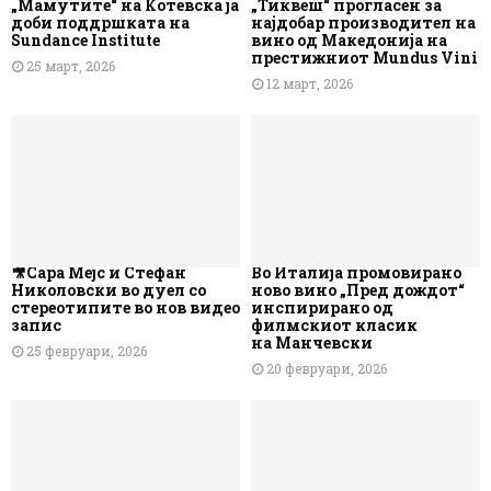
„Мамутите“ на Котевска ја
„Тиквеш“ прогласен за
доби поддршката на
најдобар производител на
Sundance Institute
вино од Македонија на
престижниот Mundus Vini
25 март, 2026
12 март, 2026
🎥Сара Мејс и Стефан
Во Италија промовирано
Николовски во дуел со
ново вино „Пред дождот“
стереотипите во нов видео
инспирирано од
запис
филмскиот класик
на Манчевски
25 февруари, 2026
20 февруари, 2026