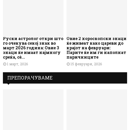
Руски астролог откри што
Овие 2 хороскопски знаци
го очекува секој знак во
ќе живеат како цареви до
март 2026 година: Овие 3
крајот на февруари:
знаци ќе имаат најмногу
Парите ќе им ги наполнат
среќа, сè...
паричниците
1 март, 2026
15 февруари, 2026
ПРЕПОРАЧУВАМЕ