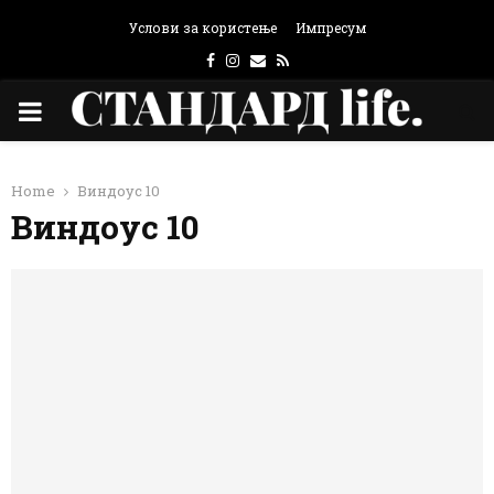
Услови за користење
Импресум
Facebook
Instagram
Email
Rss
PRIMARY
MENU
Home
Виндоус 10
Виндоус 10