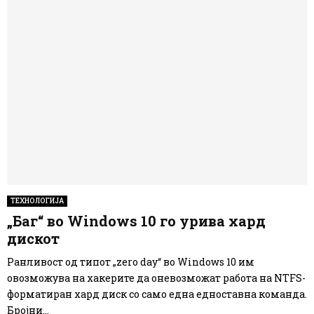
ТЕХНОЛОГИЈА
„Баг“ во Windows 10 го урива хард
дискот
Ранливост од типот „zero day“ во Windows 10 им
овозможува на хакерите да оневозможат работа на NTFS-
форматиран хард диск со само една едноставна команда.
Бројни...