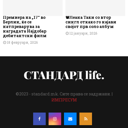
Премиера на „17“ во
📽️Леана Таќи со втор
Берлин, ќе се
сингл откако го најави
натпреварува за
својот прв соло албум
наградата Најдобар
12 јануари, 2026
дебитантски филм
18 февруари, 2026
©2023 - standard.mk. Сите права се задржани. |
ИМПРЕСУМ