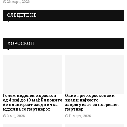
26 март, 2026
СЛЕДЕТЕ НЕ
ХОРОСКОП
Голем неделен хороскоп
Овие три хороскопски
од 4 мај до 10 мај: Биковите
знаци најчесто
ќе планираат заедничка
завршуваат со погрешен
иднина со партнерот
партнер
3 мај, 2026
11 март, 2026