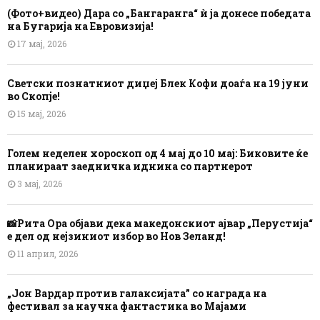
(Фото+видео) Дара со „Бангаранга“ ѝ ја донесе победата
на Бугарија на Евровизија!
17 мај, 2026
Светски познатниот диџеј Блек Кофи доаѓа на 19 јуни
во Скопје!
15 мај, 2026
Голем неделен хороскоп од 4 мај до 10 мај: Биковите ќе
планираат заедничка иднина со партнерот
3 мај, 2026
📸Рита Ора објави дека македонскиот ајвар „Перустија“
е дел од нејзиниот избор во Нов Зеланд!
11 април, 2026
„Јон Вардар против галаксијата” со награда на
фестивал за научна фантастика во Мајами