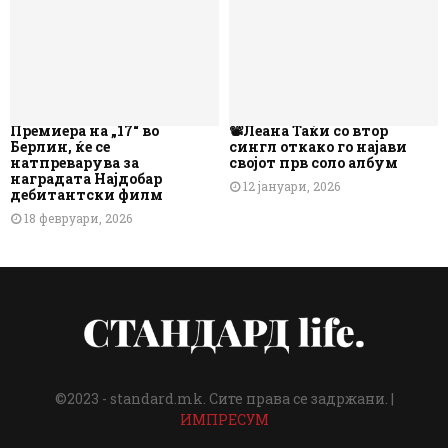
Премиера на „17“ во
📽️Леана Таќи со втор
Берлин, ќе се
сингл откако го најави
натпреварува за
својот прв соло албум
наградата Најдобар
12 јануари, 2026
дебитантски филм
18 февруари, 2026
©2023 - standard.mk. Сите права се задржани. |
ИМПРЕСУМ