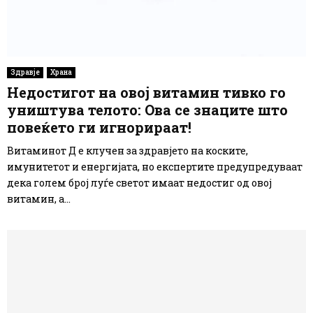
Здравје
Храна
Недостигот на овој витамин тивко го
уништува телото: Ова се знаците што
повеќето ги игнорираат!
Витаминот Д е клучен за здравјето на коските,
имунитетот и енергијата, но експертите предупредуваат
дека голем број луѓе светот имаат недостиг од овој
витамин, а...