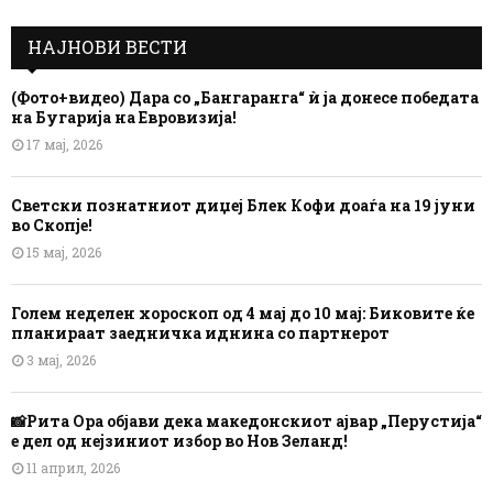
НАЈНОВИ ВЕСТИ
(Фото+видео) Дара со „Бангаранга“ ѝ ја донесе победата
на Бугарија на Евровизија!
17 мај, 2026
Светски познатниот диџеј Блек Кофи доаѓа на 19 јуни
во Скопје!
15 мај, 2026
Голем неделен хороскоп од 4 мај до 10 мај: Биковите ќе
планираат заедничка иднина со партнерот
3 мај, 2026
📸Рита Ора објави дека македонскиот ајвар „Перустија“
е дел од нејзиниот избор во Нов Зеланд!
11 април, 2026