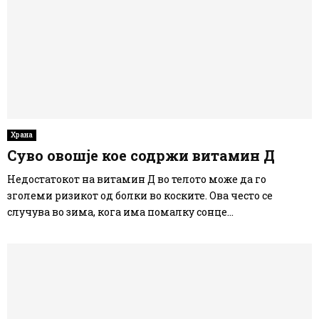
Храна
Суво овошје кое содржи витамин Д
Недостатокот на витамин Д во телото може да го
зголеми ризикот од болки во коските. Ова често се
случува во зима, кога има помалку сонце...