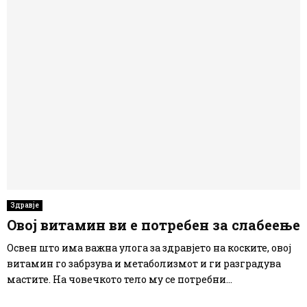
Здравје
Овој витамин ви е потребен за слабеење
Освен што има важна улога за здравјето на коските, овој
витамин го забрзува и метаболизмот и ги разградува
мастите. На човечкото тело му се потребни...