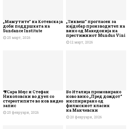
„Мамутите“ на Котевска ја
„Тиквеш“ прогласен за
доби поддршката на
најдобар производител на
Sundance Institute
вино од Македонија на
престижниот Mundus Vini
25 март, 2026
12 март, 2026
🎥Сара Мејс и Стефан
Во Италија промовирано
Николовски во дуел со
ново вино „Пред дождот“
стереотипите во нов видео
инспирирано од
запис
филмскиот класик
на Манчевски
25 февруари, 2026
20 февруари, 2026