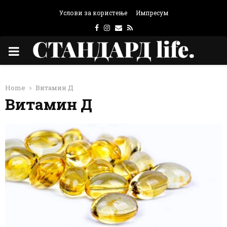
Услови за користење
Импресум
Facebook
Instagram
Email
Rss
PRIMARY
MENU
Home
Витамин Д
Витамин Д