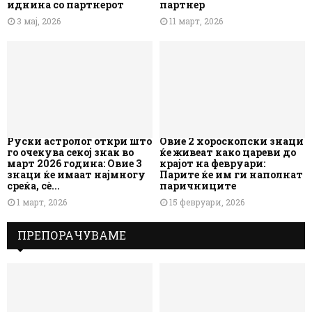
иднина со партнерот
партнер
3 мај, 2026
11 март, 2026
Руски астролог откри што
Овие 2 хороскопски знаци
го очекува секој знак во
ќе живеат како цареви до
март 2026 година: Овие 3
крајот на февруари:
знаци ќе имаат најмногу
Парите ќе им ги наполнат
среќа, сè...
паричниците
1 март, 2026
15 февруари, 2026
ПРЕПОРАЧУВАМЕ