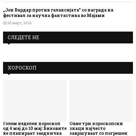
„Јон Вардар против галаксијата” со награда на
фестивал за научна фантастика во Мајами
26 март, 2026
СЛЕДЕТЕ НЕ
ХОРОСКОП
Голем неделен хороскоп
Овие три хороскопски
од 4 мај до 10 мај: Биковите
знаци најчесто
ќе планираат заедничка
завршуваат со погрешен