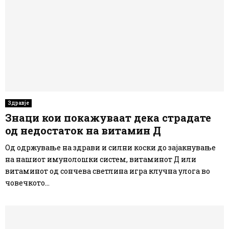
Здравје
Знаци кои покажуваат дека страдате
од недостаток на витамин Д
Од одржување на здрави и силни коски до зајакнување
на нашиот имунолошки систем, витаминот Д или
витаминот од сончева светлина игра клучна улога во
човечкото...