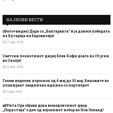
НАЈНОВИ ВЕСТИ
(Фото+видео) Дара со „Бангаранга“ ѝ ја донесе победата
на Бугарија на Евровизија!
17 мај, 2026
Светски познатниот диџеј Блек Кофи доаѓа на 19 јуни
во Скопје!
15 мај, 2026
Голем неделен хороскоп од 4 мај до 10 мај: Биковите ќе
планираат заедничка иднина со партнерот
3 мај, 2026
Рита Ора објави дека македонскиот ајвар
„Перустија“ е дел од нејзиниот избор во Нов Зеланд!