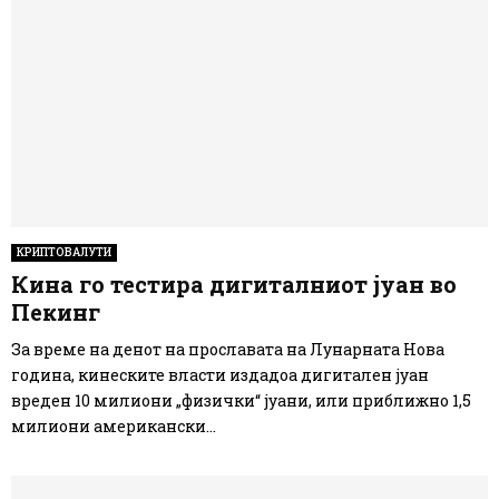
КРИПТОВАЛУТИ
Кина го тестира дигиталниот јуан во
Пекинг
За време на денот на прославата на Лунарната Нова
година, кинеските власти издадоа дигитален јуан
вреден 10 милиони „физички“ јуани, или приближно 1,5
милиони американски...