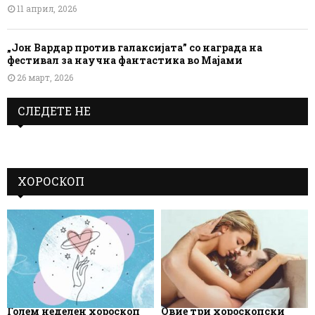
11 април, 2026
„Јон Вардар против галаксијата” со награда на
фестивал за научна фантастика во Мајами
26 март, 2026
СЛЕДЕТЕ НЕ
ХОРОСКОП
Голем неделен хороскоп
Овие три хороскопски