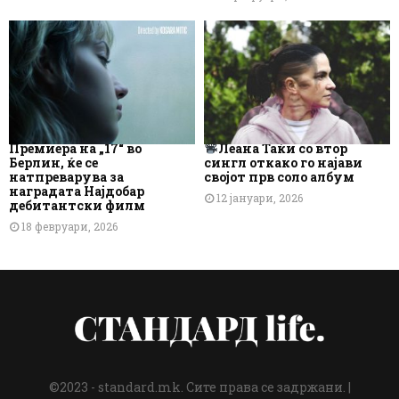
Премиера на „17“ во
Леана Таќи со втор
Берлин, ќе се
сингл откако го најави
натпреварува за
својот прв соло албум
наградата Најдобар
12 јануари, 2026
дебитантски филм
18 февруари, 2026
©2023 - standard.mk. Сите права се задржани. |