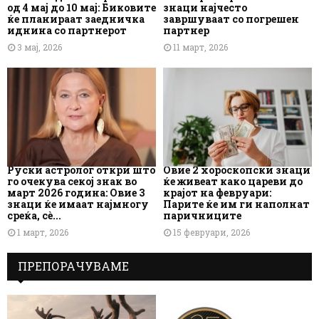
од 4 мај до 10 мај: Биковите
знаци најчесто
ќе планираат заедничка
завршуваат со погрешен
иднина со партнерот
партнер
3 мај, 2026
11 март, 2026
Руски астролог откри што
Овие 2 хороскопски знаци
го очекува секој знак во
ќе живеат како цареви до
март 2026 година: Овие 3
крајот на февруари:
знаци ќе имаат најмногу
Парите ќе им ги наполнат
среќа, сè...
паричниците
1 март, 2026
15 февруари, 2026
ПРЕПОРАЧУВАМЕ