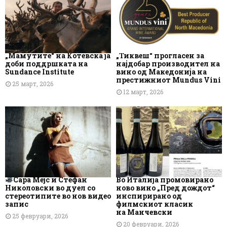
„Мамутите“ на Котевска ја
„Тиквеш“ прогласен за
доби поддршката на
најдобар производител на
Sundance Institute
вино од Македонија на
престижниот Mundus Vini
25 март, 2026
12 март, 2026
Сара Мејс и Стефан
Во Италија промовирано
Николовски во дуел со
ново вино „Пред дождот“
стереотипите во нов видео
инспирирано од
запис
филмскиот класик
на Манчевски
25 февруари, 2026
20 февруари, 2026