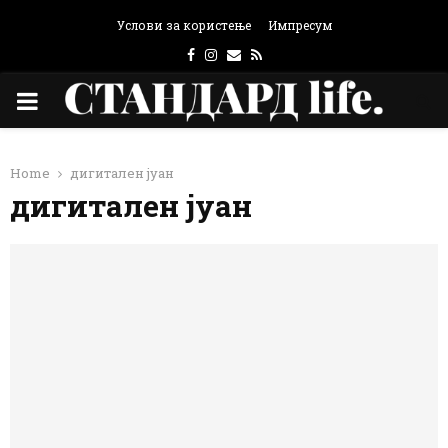
Услови за користење
Импресум
Facebook
Instagram
Email
Rss
PRIMARY
MENU
Home
дигитален јуан
дигитален јуан