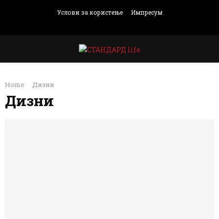
Услови за користење
Импресум
Facebook
Instagram
Email
Rss
PRIMARY
Home
Дизни
MENU
Дизни