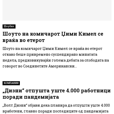
Шоубиз
Шоуто на комичарот Џими Кимел се
враќа во етерот
Шоуто на комичарот Џими Кимел се враќа во етерот
откако беше привремено суспендирано минатата
недела, предизвикувајќи голема дебата за слободата на
говорот во Соединетите Американски...
КОМПАНИИ
„Дизни“ отпушта уште 4.000 работници
поради пандемијата
„Волт Дизни“ објави дека планира да отпушти уште 4.000
вработени, главно поради последиците од пандемијата