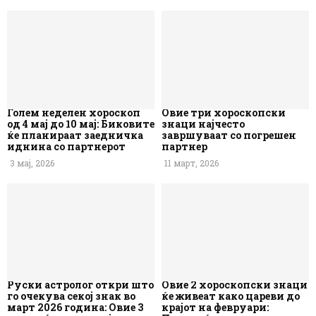
Голем неделен хороскоп
Овие три хороскопски
од 4 мај до 10 мај: Биковите
знаци најчесто
ќе планираат заедничка
завршуваат со погрешен
иднина со партнерот
партнер
3 мај, 2026
11 март, 2026
Руски астролог откри што
Овие 2 хороскопски знаци
го очекува секој знак во
ќе живеат како цареви до
март 2026 година: Овие 3
крајот на февруари: