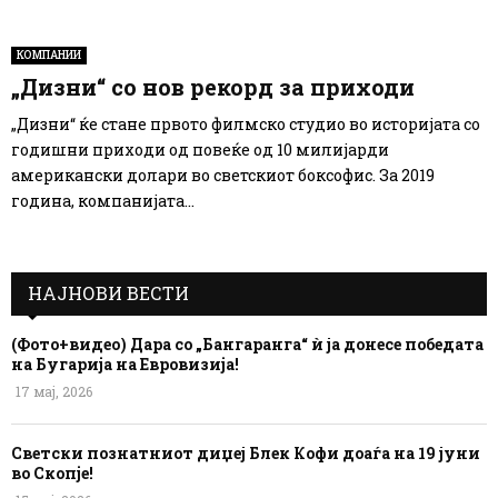
КОМПАНИИ
„Дизни“ со нов рекорд за приходи
„Дизни“ ќе стане првото филмско студио во историјата со
годишни приходи од повеќе од 10 милијарди
американски долари во светскиот боксофис. За 2019
година, компанијата...
НАЈНОВИ ВЕСТИ
(Фото+видео) Дара со „Бангаранга“ ѝ ја донесе победата
на Бугарија на Евровизија!
17 мај, 2026
Светски познатниот диџеј Блек Кофи доаѓа на 19 јуни
во Скопје!