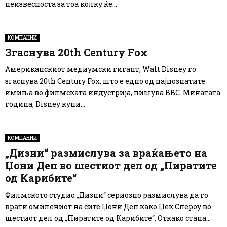
неизвесноста за тоа колку ќе...
КОМПАНИИ
Згаснува 20th Century Fox
Американскиот медиумски гигант, Walt Disney го
згаснува 20th Century Fox, што е едно од најпознатите
имиња во филмската индустрија, пишува ВВС. Минатата
година, Disney купи...
КОМПАНИИ
„Дизни“ размислува за враќањето на
Џони Деп во шестиот дел од „Пиратите
од Карибите“
Филмското студио „Дизни“ сериозно размислува да го
врати омилениот на сите Џони Деп како Џек Спероу во
шестиот дел од „Пиратите од Карибите“. Откако стана...