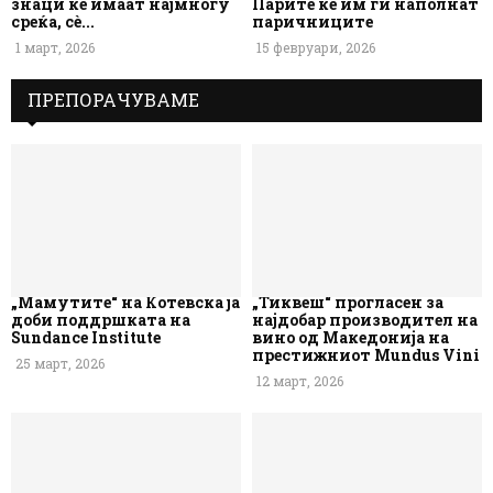
знаци ќе имаат најмногу
Парите ќе им ги наполнат
среќа, сè...
паричниците
1 март, 2026
15 февруари, 2026
ПРЕПОРАЧУВАМЕ
„Мамутите“ на Котевска ја
„Тиквеш“ прогласен за
доби поддршката на
најдобар производител на
Sundance Institute
вино од Македонија на
престижниот Mundus Vini
25 март, 2026
12 март, 2026