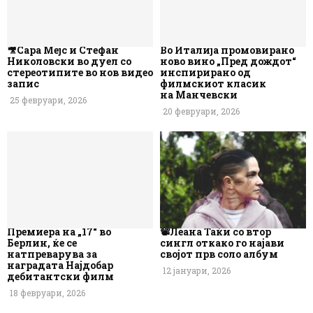
🎥Сара Мејс и Стефан
Во Италија промовирано
Николовски во дуел со
ново вино „Пред дождот“
стереотипите во нов видео
инспирирано од
запис
филмскиот класик
на Манчевски
25 февруари, 2026
20 февруари, 2026
Премиера на „17“ во
📽️Леана Таќи со втор
Берлин, ќе се
сингл откако го најави
натпреварува за
својот прв соло албум
наградата Најдобар
12 јануари, 2026
дебитантски филм
18 февруари, 2026