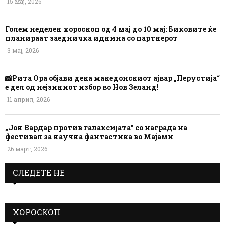
15 мај, 2026
Голем неделен хороскоп од 4 мај до 10 мај: Биковите ќе
планираат заедничка иднина со партнерот
3 мај, 2026
📸Рита Ора објави дека македонскиот ајвар „Перустија“
е дел од нејзиниот избор во Нов Зеланд!
11 април, 2026
„Јон Вардар против галаксијата” со награда на
фестивал за научна фантастика во Мајами
26 март, 2026
СЛЕДЕТЕ НЕ
ХОРОСКОП