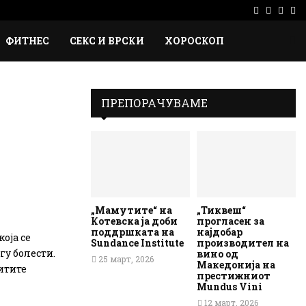
Facebook
Instag
Ema
Rs
ФИТНЕС
СЕКС И ВРСКИ
ХОРОСКОП
ПРЕПОРАЧУВАМЕ
„Мамутите“ на
„Тиквеш“
Котевска ја доби
прогласен за
поддршката на
најдобар
оја се
Sundance Institute
производител на
гу болести.
вино од
25 март, 2026
Македонија на
итите
престижниот
Mundus Vini
12 март, 2026