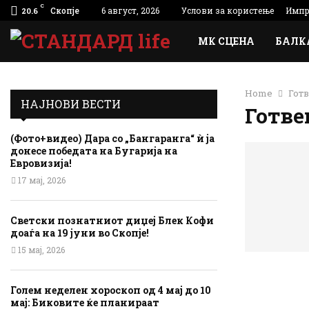
C
Скопје
6 август, 2026
Услови за користење
Импр
20.6
МК СЦЕНА
БАЛК
Home
Гот
НАЈНОВИ ВЕСТИ
Готве
(Фото+видео) Дара со „Бангаранга“ ѝ ја
донесе победата на Бугарија на
Евровизија!
17 мај, 2026
Светски познатниот диџеј Блек Кофи
доаѓа на 19 јуни во Скопје!
15 мај, 2026
Голем неделен хороскоп од 4 мај до 10
мај: Биковите ќе планираат