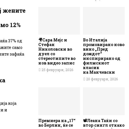
ј жените
амо 12%
🎥Сара Мејс и
Во Италија
аќа 37% од
Стефан
промовирано ново
ажите само
Николовски во
вино „Пред
дуел со
дождот“
ните зафаќа
стереотипите во
инспирирано од
нов видео запис
филмскиот
класик
25 февруари, 2026
на Манчевски
ка
20 февруари, 2026
ија која
чи и
Премиера на „17“
📽️Леана Таќи со
во Берлин, ќе се
втор сингл откако