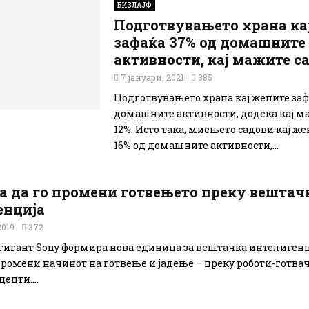
БИЗЛАЈФ
Подготвувањето храна ка
зафаќа 37% од домашните
активности, кај мажите с
7 јануари, 2021
385
Подготвувањето храна кај жените заф
домашните активности, додека кај м
12%. Исто така, миењето садови кај же
16% од домашните активности,...
ка да го промени готвењето преку вештач
енција
2019
372
гигант Sony формира нова единица за вештачка интелигенц
промени начинот на готвење и јадење – преку роботи-готва
епти....