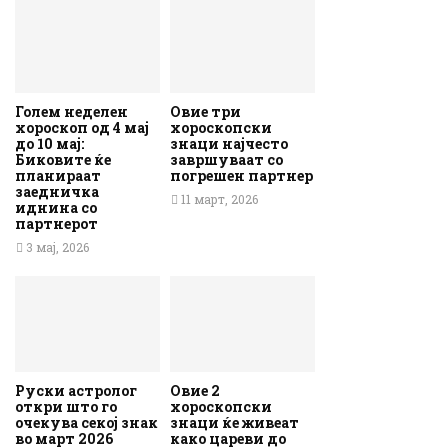
Голем неделен
Овие три
хороскоп од 4 мај
хороскопски
до 10 мај:
знаци најчесто
Биковите ќе
завршуваат со
планираат
погрешен партнер
заедничка
11 март, 2026
иднина со
партнерот
3 мај, 2026
Руски астролог
Овие 2
откри што го
хороскопски
очекува секој знак
знаци ќе живеат
во март 2026
како цареви до