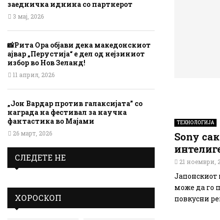
заедничка иднина со партнерот
3 мај, 2026
📸Рита Ора објави дека македонскиот
ајвар „Перустија“ е дел од нејзиниот
избор во Нов Зеланд!
11 април, 2026
„Јон Вардар против галаксијата” со
награда на фестивал за научна
фантастика во Мајами
ТЕХНОЛОГИЈА
26 март, 2026
Sony са
интелиг
СЛЕДЕТЕ НЕ
21 ноември, 
Јапонскиот 
може да го 
ХОРОСКОП
повкусни рец