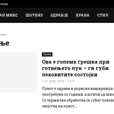
есум
АН МИКС
ШОУБИЗ
ЗДРАВЈЕ
ХРАНА
СТИЛ
вење
ње
Храна
Ова е голема грешка при
готвењето лук – ги губи
лековитите состојки
27 јули, 2023
277
Лукот е здрава и корисна намирница к
употребува со години, а штити од мно
Со термичка обработка се губат леков
својства на лукот,...