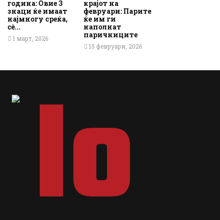
година: Овие 3
крајот на
знаци ќе имаат
февруари: Парите
најмногу среќа,
ќе им ги
сè...
наполнат
паричниците
1 март, 2026
15 февруари, 2026