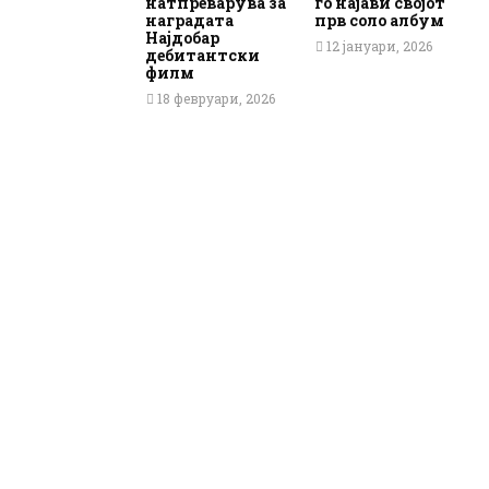
натпреварува за
го најави својот
наградата
прв соло албум
Најдобар
12 јануари, 2026
дебитантски
филм
18 февруари, 2026