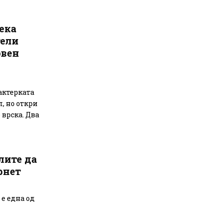
ека
тели
овен
актерката
, но откри
 врска. Два
лите да
рнет
 е една од