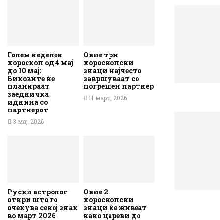
Голем неделен
Овие три
хороскоп од 4 мај
хороскопски
до 10 мај:
знаци најчесто
Биковите ќе
завршуваат со
планираат
погрешен партнер
заедничка
11 март, 2026
иднина со
партнерот
3 мај, 2026
Руски астролог
Овие 2
откри што го
хороскопски
очекува секој знак
знаци ќе живеат
во март 2026
како цареви до