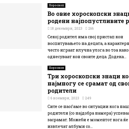
Хороскоп
Во овие хороскопски знац
родени најпопустливите 
18 декември, 2023
266
Секој родител има свој пристап кон
воспитувањето на децата, а карактер
често играат клучна улога во тоа како
однесуваат кон своите деца. Додека...
Хороскоп
Три хороскопски знаци к
најмногу се срамат од сво
родители
6 ноември, 2023
249
Сите се наоѓаме во ситуации кога на
родители (со најдобра намера) успева
засрамат. Можеби е моментот кога ќе
извлечат албуми со...