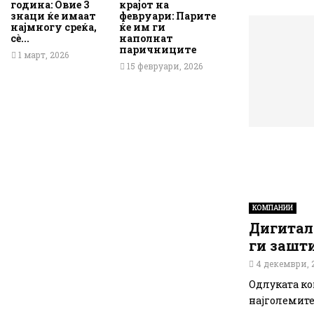
година: Овие 3
крајот на
знаци ќе имаат
февруари: Парите
најмногу среќа,
ќе им ги
сè...
наполнат
паричниците
1 март, 2026
15 февруари, 2026
КОМПАНИИ
Дигитал
ги зашт
4 декември, 
Одлуката ко
најголемите