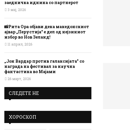
заедничка иднина со партнерот
3 мај, 2026
📸Рита Ора објави дека македонскиот
ајвар „Перустија“ е дел од нејзиниот
избор во Нов Зеланд!
11 април, 2026
„Јон Вардар против галаксијата” со
награда на фестивал за научна
фантастика во Мајами
26 март, 2026
СЛЕДЕТЕ НЕ
ХОРОСКОП