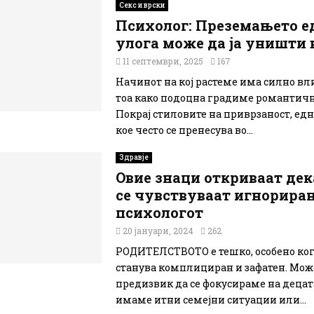
Секс и врски
Психолог: Преземањето е
улога може да ја уништи 
11 септември, 2025
167
Начинот на кој растеме има силно вл
тоа како подоцна градиме романтичн
Покрај стиловите на приврзаност, едн
кое често се пренесува во...
Здравје
Овие знаци откриваат дек
се чувствуваат игнориран
психологот
20 јануари, 2024
262
РОДИТЕЛСТВОТО е тешко, особено ког
станува комплициран и зафатен. Мож
предизвик да се фокусираме на децат
имаме итни семејни ситуации или...