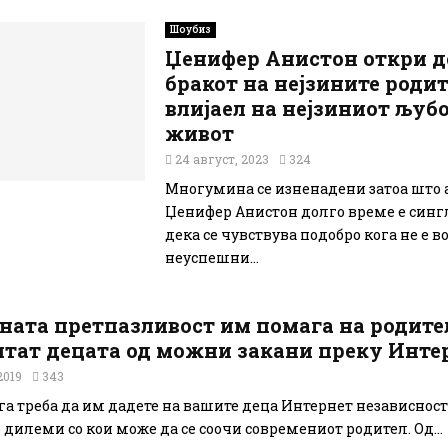
Шоубиз
Џенифер Анистон откри д
бракот на нејзините роди
влијаел на нејзиниот љуб
живот
24 август, 2023
324
Многумина се изненадени затоа што 
Џенифер Анистон долго време е сингл
дека се чувствува подобро кога не е во
неуспешни...
ната претпазливост им помага на родите
итат децата од можни закани преку Инте
2019
343
га треба да им дадете на вашите деца Интернет независност
 дилеми со кои може да се соочи современиот родител. Од...