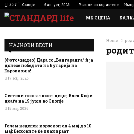
C
Скопје
6 август, 2026
Услови за користење
Импр
30.7
МК СЦЕНА
БАЛК
Home
род
НАЈНОВИ ВЕСТИ
роди
(Фото+видео) Дара со „Бангаранга“ ѝ ја
донесе победата на Бугарија на
Евровизија!
17 мај, 2026
Светски познатниот диџеј Блек Кофи
доаѓа на 19 јуни во Скопје!
15 мај, 2026
Голем неделен хороскоп од 4 мај до 10
мај: Биковите ќе планираат