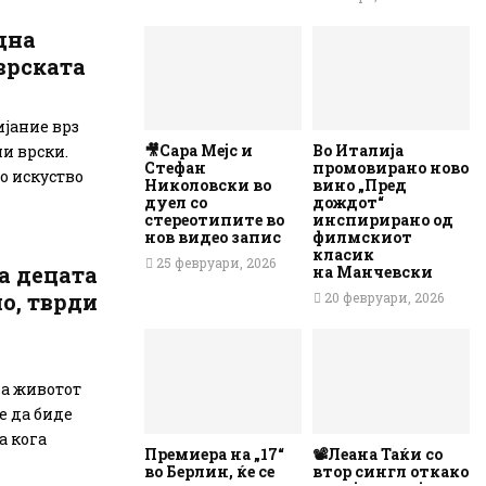
дна
врската
ијание врз
🎥Сара Мејс и
Во Италија
и врски.
Стефан
промовирано ново
о искуство
Николовски во
вино „Пред
дуел со
дождот“
стереотипите во
инспирирано од
нов видео запис
филмскиот
класик
25 февруари, 2026
а децата
на Манчевски
о, тврди
20 февруари, 2026
а животот
е да биде
а кога
Премиера на „17“
📽️Леана Таќи со
во Берлин, ќе се
втор сингл откако