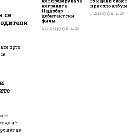
натпреварува за
го најави својот
наградата
прв соло албум
Најдобар
12 јануари, 2026
и се
дебитантски
филм
родители
18 февруари, 2026
ните црти
 се
ои
ите
шите
ат да нè
 решат да