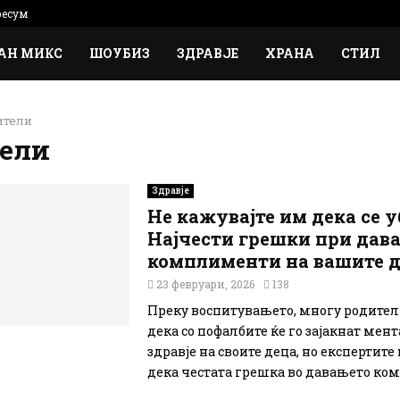
есум
АН МИКС
ШОУБИЗ
ЗДРАВЈЕ
ХРАНА
СТИЛ
ители
тели
Здравје
Не кажувајте им дека се у
Најчести грешки при дав
комплименти на вашите 
23 февруари, 2026
138
Преку воспитувањето, многу родител
дека со пофалбите ќе го зајакнат мен
здравје на своите деца, но експертите
дека честата грешка во давањето ком