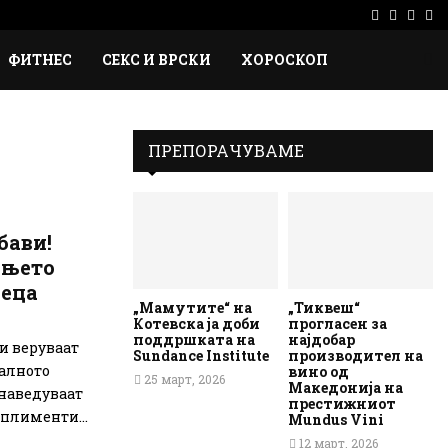
Facebook
Instag
Ema
Rs
ФИТНЕС
СЕКС И ВРСКИ
ХОРОСКОП
ПРЕПОРАЧУВАМЕ
бави!
ањето
деца
„Мамутите“ на
„Тиквеш“
Котевска ја доби
прогласен за
поддршката на
најдобар
и веруваат
Sundance Institute
производител на
талното
вино од
25 март, 2026
Македонија на
 наведуваат
престижниот
плименти...
Mundus Vini
12 март, 2026