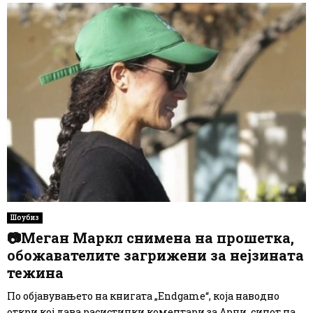
Шоубиз
📷Меган Маркл снимена на прошетка,
обожавателите загрижени за нејзината
тежина
По објавувањето на книгата „Endgame“, која наводно
откри кој дава расистички коментари за Арчи, синот на