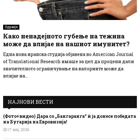
Здравје
Како ненадејното губење на тежина
може да влијае на нашиот имунитет?
Една нова иранска студија објавена во American Journal
of Translational Research имаше за цел да процени дали
значителното ограничување на калориите може да
влијае на...
НАЈНОВИ ВЕСТИ
(Фото+видео) Дара со „Бангаранга“ ѝ ја донесе победата
на Бугарија на Евровизија!
17 мај, 2026