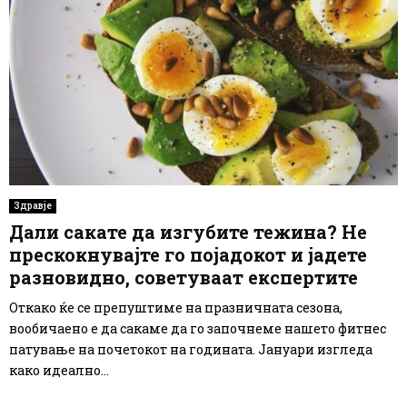
Здравје
Дали сакате да изгубите тежина? Не
прескокнувајте го појадокот и јадете
разновидно, советуваат експертите
Откако ќе се препуштиме на празничната сезона,
вообичаено е да сакаме да го започнеме нашето фитнес
патување на почетокот на годината. Јануари изгледа
како идеално...