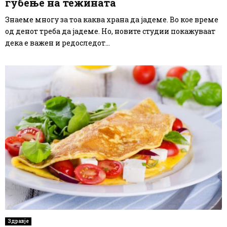
губење на тежината
Знаеме многу за тоа каква храна да јадеме. Во кое време
од денот треба да јадеме. Но, новите студии покажуваат
дека е важен и редоследот...
Здравје