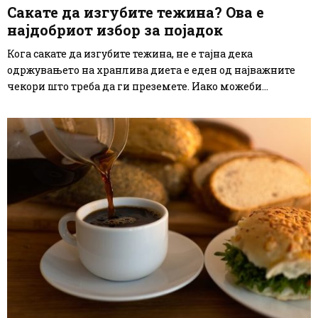
Сакате да изгубите тежина? Ова е
најдобриот избор за појадок
Кога сакате да изгубите тежина, не е тајна дека
одржувањето на хранлива диета е еден од најважните
чекори што треба да ги преземете. Иако можеби...