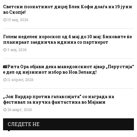
Светски познатниот диџеј Блек Кофи доаѓа на 19 јуни
во Скопје!
15 мај, 2026
Голем неделен хороскоп од 4 мај до 10 мај: Биковите ќе
планираат заедничка иднина со партнерот
3 мај, 2026
📸Рита Ора објави дека македонскиот ајвар „Перустија“
е дел од нејзиниот избор во Нов Зеланд!
11 април, 2026
„Јон Вардар против галаксијата” со награда на
фестивал за научна фантастика во Мајами
26 март, 2026
СЛЕДЕТЕ НЕ