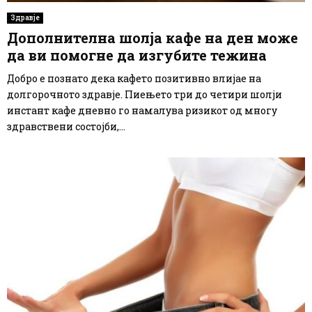
Здравје
Дополнителна шолја кафе на ден може
да ви помогне да изгубите тежина
Добро е познато дека кафето позитивно влијае на
долгорочното здравје. Пиењето три до четири шолји
инстант кафе дневно го намалува ризикот од многу
здравствени состојби,...