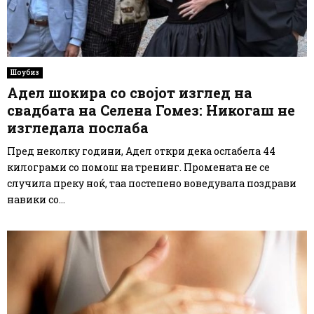
Шоубиз
Адел шокира со својот изглед на
свадбата на Селена Гомез: Никогаш не
изгледала послаба
Пред неколку години, Адел откри дека ослабела 44
килограми со помош на тренинг. Промената не се
случила преку ноќ, таа постепено воведувала поздрави
навики со...