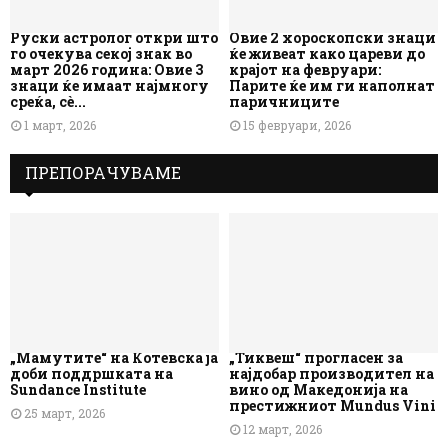
Руски астролог откри што
Овие 2 хороскопски знаци
го очекува секој знак во
ќе живеат како цареви до
март 2026 година: Овие 3
крајот на февруари:
знаци ќе имаат најмногу
Парите ќе им ги наполнат
среќа, сè...
паричниците
1 март, 2026
15 февруари, 2026
ПРЕПОРАЧУВАМЕ
„Мамутите“ на Котевска ја
„Тиквеш“ прогласен за
доби поддршката на
најдобар производител на
Sundance Institute
вино од Македонија на
престижниот Mundus Vini
25 март, 2026
12 март, 2026