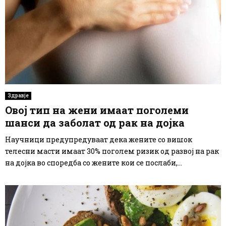
Здравје
Овој тип на жени имаат поголеми
шанси да заболат од рак на дојка
Научници предупредуваат дека жените со вишок
телесни масти имаат 30% поголем ризик од развој на рак
на дојка во споредба со жените кои се послаби,...