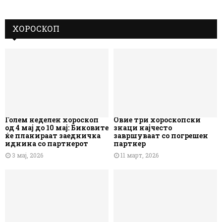
ХОРОСКОП
Голем неделен хороскоп
Овие три хороскопски
од 4 мај до 10 мај: Биковите
знаци најчесто
ќе планираат заедничка
завршуваат со погрешен
иднина со партнерот
партнер
3 мај, 2026
11 март, 2026