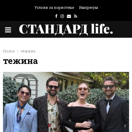
Услови за користење
Импресум
Facebook
Instagram
Email
Rss
PRIMARY
MENU
Home
тежина
тежина