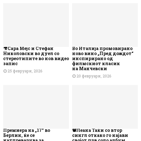
🎥Сара Мејс и Стефан
Во Италија промовирано
Николовски во дуел со
ново вино „Пред дождот“
стереотипите во нов видео
инспирирано од
запис
филмскиот класик
на Манчевски
25 февруари, 2026
20 февруари, 2026
Премиера на „17“ во
📽️Леана Таќи со втор
Берлин, ќе се
сингл откако го најави
натпреварува за
својот прв соло албум